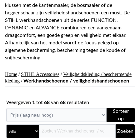
klussen met de kantenmaaier, de bosmaaier of de
heggenschaar zijn veiligheidshandschoenen een must. De
STIHL werkhandschoenen uit de series FUNCTION,
DYNAMIC en ADVANCE combineren een aangenaam
draagcomfort, een goede greep en veiligheid met elkaar.
Afhankelijk van het model wordt de focus gelegd op
algemene bescherming, bescherming tegen de koude of
snijbescherming.
Home
/
STIHL Accessoires
/
Veiligheidskleding / beschermende
kleding
/
Werkhandschoenen / veiligheidshandschoenen
Weergeven
1
tot
68
van
68
resultaten
Sorteer
op
Zoeken