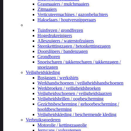
Grasmaaiers / mulchmaaiers
Zitmaaiers
Verticuteermachines / gazonbeluchters
Hakselaars / houtversnipperaars
_
Tuinfrezen / grondfrezen
Hogedrukreinigers
Alleszuigers / waterstofzuigers
Steenketttingzagen / betonketttingzagen
Doorslijpers / bandenzagen
Grondboren
Snoeischaren / takkenscharen / takkenzagen /
snoeizagen
Veiligheidskleding
Bosjassen / werkshirts
Werkhandschoenen / veiligheidshandschoenen
Werkbroeken / veiligheidsbroeken
Veiligheidsschoenen / veiligheidslaarzen
Veiligheidsbrillen / oogbescherming
Gezichtsbescherming / gehoorbescherming /
hoofdbescherming
Veiligheidskleding / beschermende kleding
Verbruiksgoederen
Motorolie / kettingzaagolie
Jerrycans / vulsystemen