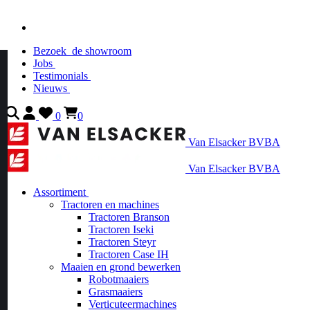
Bezoek
de showroom
Jobs
Testimonials
Nieuws
0
0
Van Elsacker BVBA
Van Elsacker BVBA
Assortiment
Tractoren en machines
Tractoren Branson
Tractoren Iseki
Tractoren Steyr
Tractoren Case IH
Maaien en grond bewerken
Robotmaaiers
Grasmaaiers
Verticuteermachines