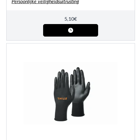
Persoonlijke veiligheidsuitrusting
5,10
€