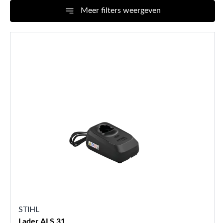
Meer filters weergeven
STIHL
Lader ALS 31