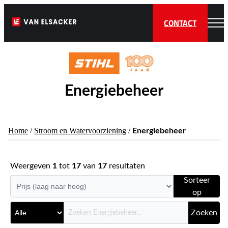
CONTACT
Energiebeheer
Home
/
Stroom en Watervoorziening
/
Energiebeheer
Weergeven
1
tot
17
van
17
resultaten
Sorteer
op
Zoeken