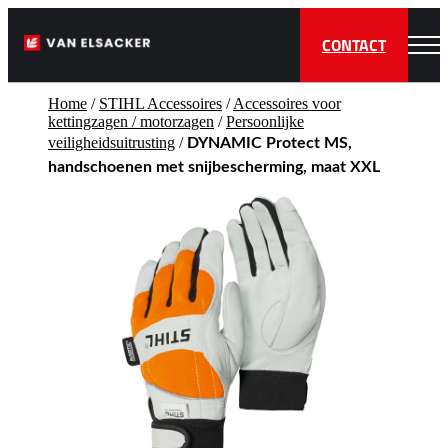
CONTACT
Home
/
STIHL Accessoires
/
Accessoires voor
kettingzagen / motorzagen
/
Persoonlijke
veiligheidsuitrusting
/
DYNAMIC Protect MS,
handschoenen met snijbescherming, maat XXL