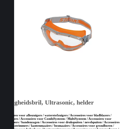
Veiligheidsbril, Ultrasonic, helder
Accessoires voor alleszuigers / waterstofzuigers / Accessoires voor bladblazers /
bladzuigers / Accessoires voor CombiSysteem / MultiSysteem / Accessoires voor
doorslijpers / bandenzagen / Accessoires voor drukspuiten / nevelspuiten / Accessoires
voor grastrimmers / kantenmaaiers / bosmaaiers / Accessoires voor grondboren /