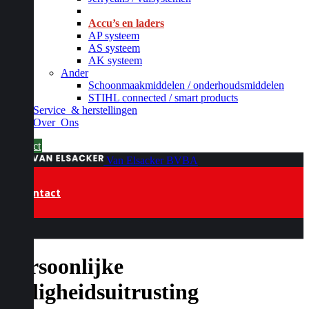
_
Accu’s en laders
AP systeem
AS systeem
AK systeem
Ander
Schoonmaakmiddelen / onderhoudsmiddelen
STIHL connected / smart products
Service
& herstellingen
Over
Ons
Contact
Van Elsacker BVBA
Contact
Persoonlijke
veiligheidsuitrusting