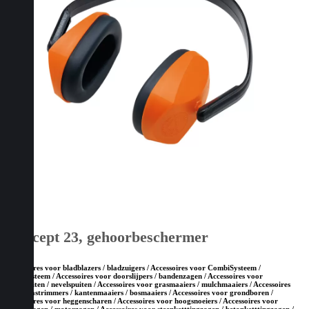
Concept 23, gehoorbeschermer
Accessoires voor bladblazers / bladzuigers / Accessoires voor CombiSysteem /
MultiSysteem / Accessoires voor doorslijpers / bandenzagen / Accessoires voor
drukspuiten / nevelspuiten / Accessoires voor grasmaaiers / mulchmaaiers / Accessoires
voor grastrimmers / kantenmaaiers / bosmaaiers / Accessoires voor grondboren /
Accessoires voor heggenscharen / Accessoires voor hoogsnoeiers / Accessoires voor
kettingzagen / motorzagen / Accessoires voor steenketttingzagen / betonketttingzagen /