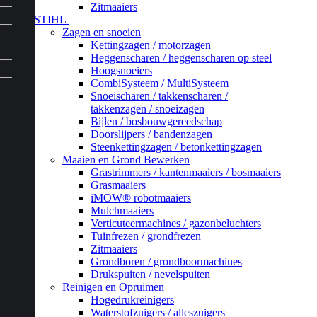
Zitmaaiers
STIHL
Zagen en snoeien
Kettingzagen / motorzagen
Heggenscharen / heggenscharen op steel
Hoogsnoeiers
CombiSysteem / MultiSysteem
Snoeischaren / takkenscharen /
takkenzagen / snoeizagen
Bijlen / bosbouwgereedschap
Doorslijpers / bandenzagen
Steenkettingzagen / betonkettingzagen
Maaien en Grond Bewerken
Grastrimmers / kantenmaaiers / bosmaaiers
Grasmaaiers
iMOW® robotmaaiers
Mulchmaaiers
Verticuteermachines / gazonbeluchters
Tuinfrezen / grondfrezen
Zitmaaiers
Grondboren / grondboormachines
Drukspuiten / nevelspuiten
Reinigen en Opruimen
Hogedrukreinigers
Waterstofzuigers / alleszuigers