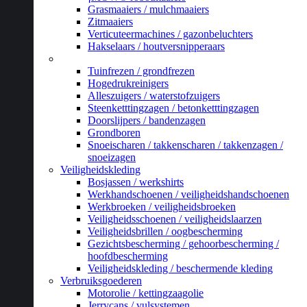
Grasmaaiers / mulchmaaiers
Zitmaaiers
Verticuteermachines / gazonbeluchters
Hakselaars / houtversnipperaars
_
Tuinfrezen / grondfrezen
Hogedrukreinigers
Alleszuigers / waterstofzuigers
Steenketttingzagen / betonketttingzagen
Doorslijpers / bandenzagen
Grondboren
Snoeischaren / takkenscharen / takkenzagen /
snoeizagen
Veiligheidskleding
Bosjassen / werkshirts
Werkhandschoenen / veiligheidshandschoenen
Werkbroeken / veiligheidsbroeken
Veiligheidsschoenen / veiligheidslaarzen
Veiligheidsbrillen / oogbescherming
Gezichtsbescherming / gehoorbescherming /
hoofdbescherming
Veiligheidskleding / beschermende kleding
Verbruiksgoederen
Motorolie / kettingzaagolie
Jerrycans / vulsystemen