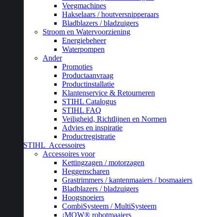
Veegmachines
Hakselaars / houtversnipperaars
Bladblazers / bladzuigers
Stroom en Watervoorziening
Energiebeheer
Waterpompen
Ander
Promoties
Productaanvraag
Productinstallatie
Klantenservice & Retourneren
STIHL Catalogus
STIHL FAQ
Veiligheid, Richtlijnen en Normen
Advies en inspiratie
Productregistratie
STIHL
Accessoires
Accessoires voor
Kettingzagen / motorzagen
Heggenscharen
Grastrimmers / kantenmaaiers / bosmaaiers
Bladblazers / bladzuigers
Hoogsnoeiers
CombiSysteem / MultiSysteem
¡MOW® robotmaaiers