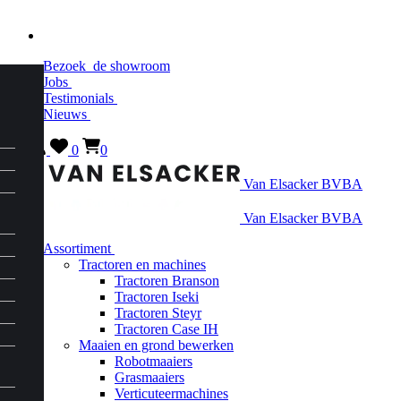
Bezoek
de showroom
Jobs
Testimonials
Nieuws
0
0
Van Elsacker BVBA
Van Elsacker BVBA
Assortiment
Tractoren en machines
Tractoren Branson
Tractoren Iseki
Tractoren Steyr
Tractoren Case IH
Maaien en grond bewerken
Robotmaaiers
Grasmaaiers
Verticuteermachines