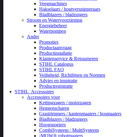
Veegmachines
Hakselaars / houtversnipperaars
Bladblazers / bladzuigers
Stroom en Watervoorziening
Energiebeheer
Waterpompen
Ander
Promoties
Productaanvraag
Productinstallatie
Klantenservice & Retourneren
STIHL Catalogus
STIHL FAQ
Veiligheid, Richtlijnen en Normen
Advies en inspiratie
Productregistratie
STIHL
Accessoires
Accessoires voor
Kettingzagen / motorzagen
Heggenscharen
Grastrimmers / kantenmaaiers / bosmaaiers
Bladblazers / bladzuigers
Hoogsnoeiers
CombiSysteem / MultiSysteem
¡MOW® robotmaaiers