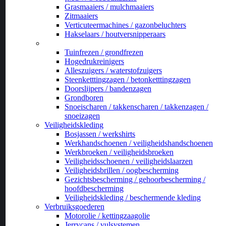
Grasmaaiers / mulchmaaiers
Zitmaaiers
Verticuteermachines / gazonbeluchters
Hakselaars / houtversnipperaars
_
Tuinfrezen / grondfrezen
Hogedrukreinigers
Alleszuigers / waterstofzuigers
Steenketttingzagen / betonketttingzagen
Doorslijpers / bandenzagen
Grondboren
Snoeischaren / takkenscharen / takkenzagen /
snoeizagen
Veiligheidskleding
Bosjassen / werkshirts
Werkhandschoenen / veiligheidshandschoenen
Werkbroeken / veiligheidsbroeken
Veiligheidsschoenen / veiligheidslaarzen
Veiligheidsbrillen / oogbescherming
Gezichtsbescherming / gehoorbescherming /
hoofdbescherming
Veiligheidskleding / beschermende kleding
Verbruiksgoederen
Motorolie / kettingzaagolie
Jerrycans / vulsystemen