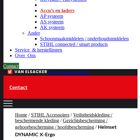
_
Accu’s en laders
AP systeem
AS systeem
AK systeem
Ander
Schoonmaakmiddelen / onderhoudsmiddelen
STIHL connected / smart products
Service
& herstellingen
Over
Ons
Contact
Van Elsacker BVBA
Contact
Home
/
STIHL Accessoires
/
Veiligheidskleding /
beschermende kleding
/
Gezichtsbescherming /
gehoorbescherming / hoofdbescherming
/
Helmset
DYNAMIC X-Ergo