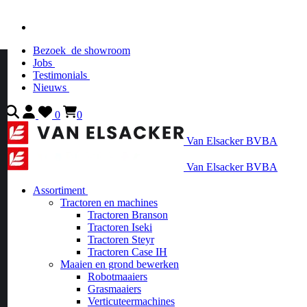
Bezoek
de showroom
Jobs
Testimonials
Nieuws
0
0
Van Elsacker BVBA
Van Elsacker BVBA
Assortiment
Tractoren en machines
Tractoren Branson
Tractoren Iseki
Tractoren Steyr
Tractoren Case IH
Maaien en grond bewerken
Robotmaaiers
Grasmaaiers
Verticuteermachines