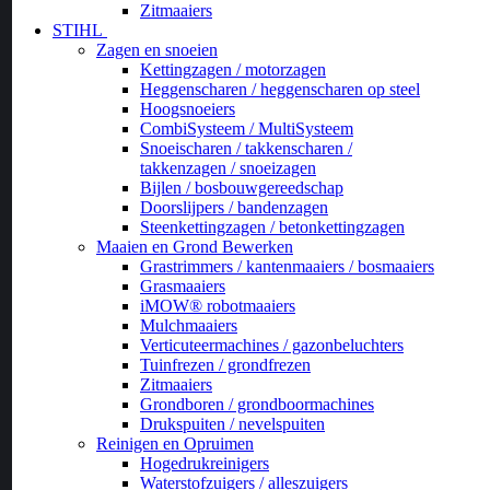
Zitmaaiers
STIHL
Zagen en snoeien
Kettingzagen / motorzagen
Heggenscharen / heggenscharen op steel
Hoogsnoeiers
CombiSysteem / MultiSysteem
Snoeischaren / takkenscharen /
takkenzagen / snoeizagen
Bijlen / bosbouwgereedschap
Doorslijpers / bandenzagen
Steenkettingzagen / betonkettingzagen
Maaien en Grond Bewerken
Grastrimmers / kantenmaaiers / bosmaaiers
Grasmaaiers
iMOW® robotmaaiers
Mulchmaaiers
Verticuteermachines / gazonbeluchters
Tuinfrezen / grondfrezen
Zitmaaiers
Grondboren / grondboormachines
Drukspuiten / nevelspuiten
Reinigen en Opruimen
Hogedrukreinigers
Waterstofzuigers / alleszuigers