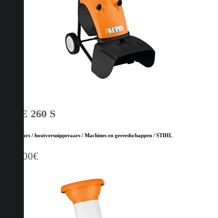
GHE 260 S
Hakselaars / houtversnipperaars / Machines en gereedschappen / STIHL
669,00
€