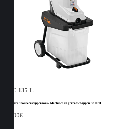
GHE 135 L
Hakselaars / houtversnipperaars / Machines en gereedschappen / STIHL
439,00
€