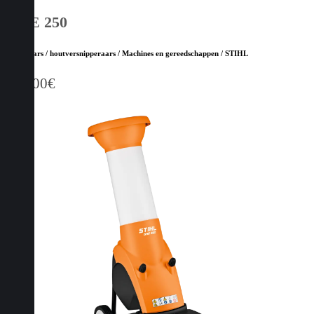
GHE 250
Hakselaars / houtversnipperaars / Machines en gereedschappen / STIHL
649,00
€