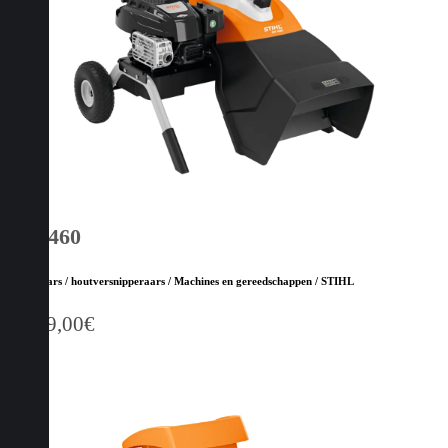
GH 460
Hakselaars / houtversnipperaars / Machines en gereedschappen / STIHL
2.159,00
€