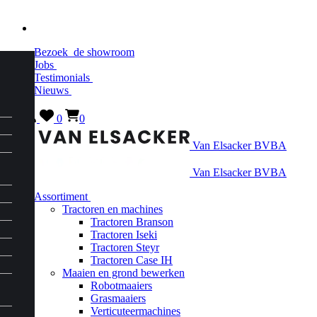
Bezoek
de showroom
Jobs
Testimonials
Nieuws
0
0
Van Elsacker BVBA
Van Elsacker BVBA
Assortiment
Tractoren en machines
Tractoren Branson
Tractoren Iseki
Tractoren Steyr
Tractoren Case IH
Maaien en grond bewerken
Robotmaaiers
Grasmaaiers
Verticuteermachines