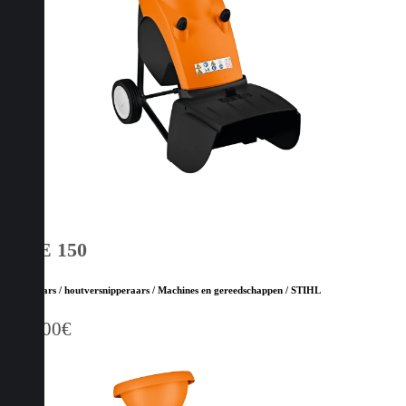
GHE 150
Hakselaars / houtversnipperaars / Machines en gereedschappen / STIHL
529,00
€