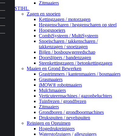
Zitmaaiers
STIHL
Zagen en snoeien
Kettingzagen / motorzagen
Heggenscharen / heggenscharen op steel
Hoogsnoeiers
CombiSysteem / MultiSysteem
Snoeischaren / takkenscharen /
takkenzagen / snoeizagen
Bijlen / bosbouwgereedschap
Doorslijpers / bandenzagen
Steenkettingzagen / betonkettingzagen
Maaien en Grond Bewerken
Grastrimmers / kantenmaaiers / bosmaaiers
Grasmaaiers
iMOW® robotmaaiers
Mulchmaaiers
Verticuteermachines / gazonbeluchters
Tuinfrezen / grondfrezen
Zitmaaiers
Grondboren / grondboormachines
Drukspuiten / nevelspuiten
Reinigen en Opruimen
Hogedrukreinigers
Waterstofzuigers / alleszuigers