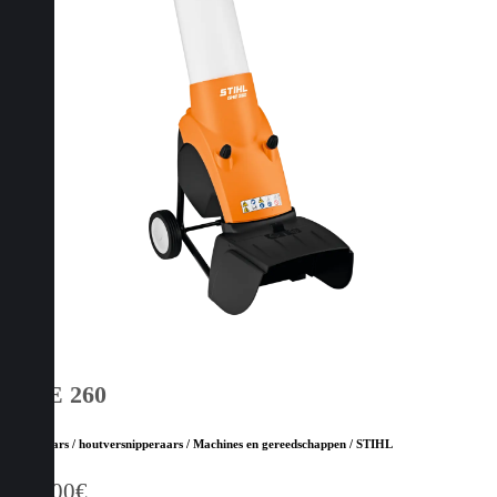
GHE 260
Hakselaars / houtversnipperaars / Machines en gereedschappen / STIHL
669,00
€