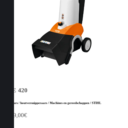
GHE 420
Hakselaars / houtversnipperaars / Machines en gereedschappen / STIHL
1.569,00
€