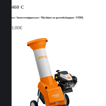
GH 460 C
Hakselaars / houtversnipperaars / Machines en gereedschappen / STIHL
2.599,00
€