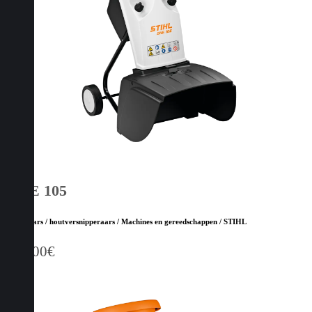
GHE 105
Hakselaars / houtversnipperaars / Machines en gereedschappen / STIHL
389,00
€