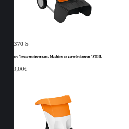
GH 370 S
Hakselaars / houtversnipperaars / Machines en gereedschappen / STIHL
1.399,00
€