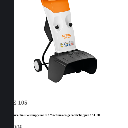
GHE 105
Hakselaars / houtversnipperaars / Machines en gereedschappen / STIHL
449,00
€