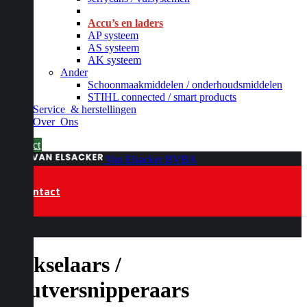
_
Accu’s en laders
AP systeem
AS systeem
AK systeem
Ander
Schoonmaakmiddelen / onderhoudsmiddelen
STIHL connected / smart products
Service
& herstellingen
Over
Ons
Contact
Van Elsacker BVBA
Contact
Hakselaars /
houtversnipperaars