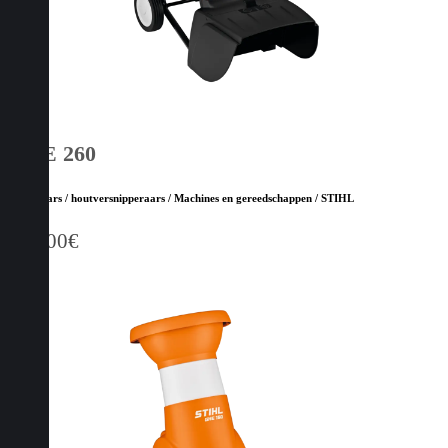
GHE 260
Hakselaars / houtversnipperaars / Machines en gereedschappen / STIHL
729,00
€