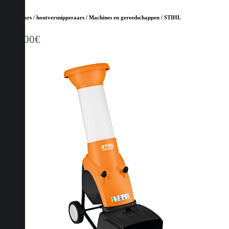
Hakselaars / houtversnipperaars / Machines en gereedschappen / STIHL
439,00
€