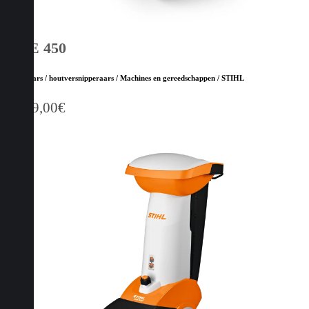
GHE 450
Hakselaars / houtversnipperaars / Machines en gereedschappen / STIHL
1.549,00
€