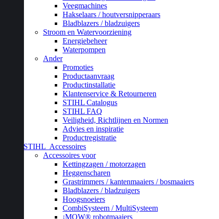
Veegmachines
Hakselaars / houtversnipperaars
Bladblazers / bladzuigers
Stroom en Watervoorziening
Energiebeheer
Waterpompen
Ander
Promoties
Productaanvraag
Productinstallatie
Klantenservice & Retourneren
STIHL Catalogus
STIHL FAQ
Veiligheid, Richtlijnen en Normen
Advies en inspiratie
Productregistratie
STIHL
Accessoires
Accessoires voor
Kettingzagen / motorzagen
Heggenscharen
Grastrimmers / kantenmaaiers / bosmaaiers
Bladblazers / bladzuigers
Hoogsnoeiers
CombiSysteem / MultiSysteem
¡MOW® robotmaaiers