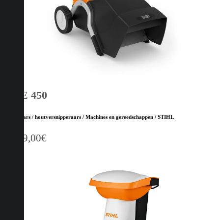
GHE 450
Hakselaars / houtversnipperaars / Machines en gereedschappen / STIHL
1.599,00
€