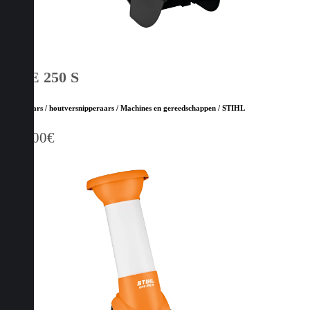
GHE 250 S
Hakselaars / houtversnipperaars / Machines en gereedschappen / STIHL
599,00
€