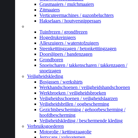
Grasmaaiers / mulchmaaiers
Zitmaaiers
Verticuteermachines / gazonbeluchters
Hakselaars / houtversnipperaars
_
Tuinfrezen / grondfrezen
Hogedrukreinigers
Alleszuigers / waterstofzuigers
Steenketttingzagen / betonketttingzagen
Doorslijpers / bandenzagen
Grondboren
Snoeischaren / takkenscharen / takkenzagen /
snoeizagen
Veiligheidskleding
Bosjassen / werkshirts
Werkhandschoenen / veiligheidshandschoenen
Werkbroeken / veiligheidsbroeken
Veiligheidsschoenen / veiligheidslaarzen
Veiligheidsbrillen / oogbescherming
Gezichtsbescherming / gehoorbescherming /
hoofdbescherming
Veiligheidskleding / beschermende kleding
Verbruiksgoederen
Motorolie / kettingzaagolie
Jerrycans / vulsystemen