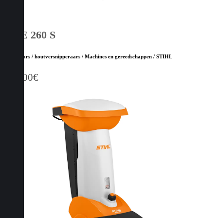
GHE 260 S
Hakselaars / houtversnipperaars / Machines en gereedschappen / STIHL
729,00
€