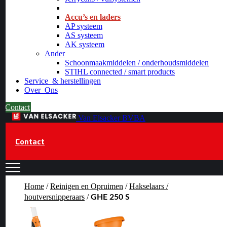
_
Accu’s en laders
AP systeem
AS systeem
AK systeem
Ander
Schoonmaakmiddelen / onderhoudsmiddelen
STIHL connected / smart products
Service
& herstellingen
Over
Ons
Contact
Van Elsacker BVBA
Contact
Home
/
Reinigen en Opruimen
/
Hakselaars /
houtversnipperaars
/
GHE 250 S