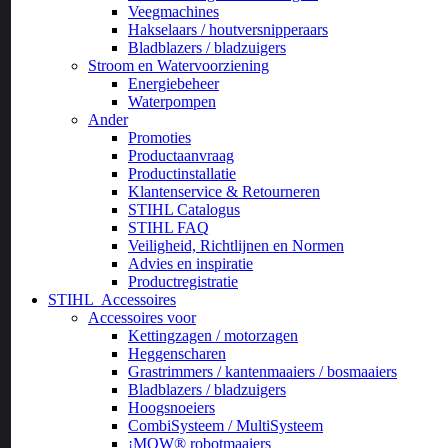
Veegmachines
Hakselaars / houtversnipperaars
Bladblazers / bladzuigers
Stroom en Watervoorziening
Energiebeheer
Waterpompen
Ander
Promoties
Productaanvraag
Productinstallatie
Klantenservice & Retourneren
STIHL Catalogus
STIHL FAQ
Veiligheid, Richtlijnen en Normen
Advies en inspiratie
Productregistratie
STIHL
Accessoires
Accessoires voor
Kettingzagen / motorzagen
Heggenscharen
Grastrimmers / kantenmaaiers / bosmaaiers
Bladblazers / bladzuigers
Hoogsnoeiers
CombiSysteem / MultiSysteem
¡MOW® robotmaaiers