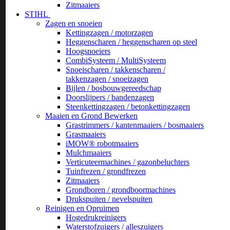
Zitmaaiers
STIHL
Zagen en snoeien
Kettingzagen / motorzagen
Heggenscharen / heggenscharen op steel
Hoogsnoeiers
CombiSysteem / MultiSysteem
Snoeischaren / takkenscharen /
takkenzagen / snoeizagen
Bijlen / bosbouwgereedschap
Doorslijpers / bandenzagen
Steenkettingzagen / betonkettingzagen
Maaien en Grond Bewerken
Grastrimmers / kantenmaaiers / bosmaaiers
Grasmaaiers
iMOW® robotmaaiers
Mulchmaaiers
Verticuteermachines / gazonbeluchters
Tuinfrezen / grondfrezen
Zitmaaiers
Grondboren / grondboormachines
Drukspuiten / nevelspuiten
Reinigen en Opruimen
Hogedrukreinigers
Waterstofzuigers / alleszuigers