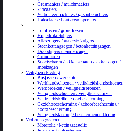
Grasmaaiers / mulchmaaiers
Zitmaaiers
Verticuteermachines / gazonbeluchters
Hakselaars / houtversnipperaars
_
Tuinfrezen / grondfrezen
Hogedrukreinigers
Alleszuigers / waterstofzuigers
Steenketttingzagen / betonketttingzagen
Doorslijpers / bandenzagen
Grondboren
Snoeischaren / takkenscharen / takkenzagen /
snoeizagen
Veiligheidskleding
Bosjassen / werkshirts
Werkhandschoenen / veiligheidshandschoenen
Werkbroeken / veiligheidsbroeken
Veiligheidsschoenen / veiligheidslaarzen
Veiligheidsbrillen / oogbescherming
Gezichtsbescherming / gehoorbescherming /
hoofdbescherming
Veiligheidskleding / beschermende kleding
Verbruiksgoederen
Motorolie / kettingzaagolie
Jerrycans / vulsystemen