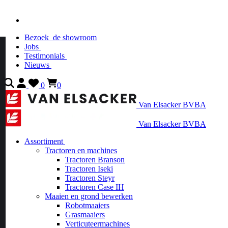
Bezoek
de showroom
Jobs
Testimonials
Nieuws
0
0
Van Elsacker BVBA
Van Elsacker BVBA
Assortiment
Tractoren en machines
Tractoren Branson
Tractoren Iseki
Tractoren Steyr
Tractoren Case IH
Maaien en grond bewerken
Robotmaaiers
Grasmaaiers
Verticuteermachines