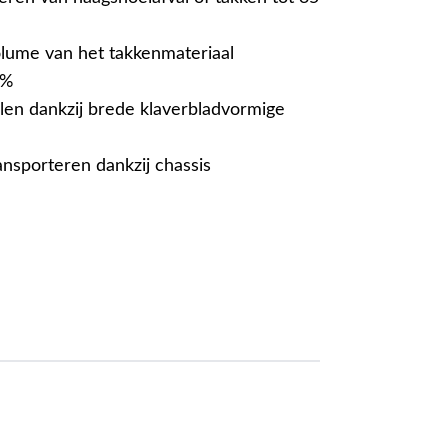
lume van het takkenmateriaal
5%
llen dankzij brede klaverbladvormige
ansporteren dankzij chassis