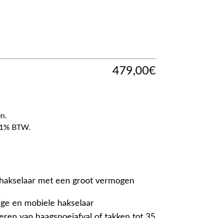
479,00
€
n.
f 21% BTW.
 hakselaar met een groot vermogen
ge en mobiele hakselaar
eren van haagsnoeiafval of takken tot 35