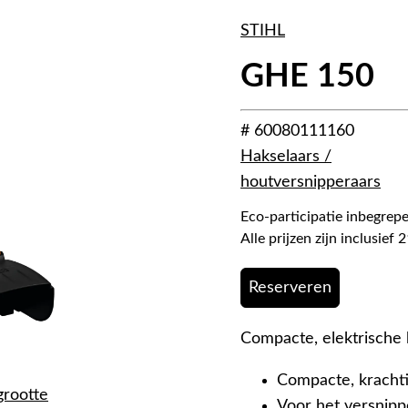
STIHL
GHE 150
# 60080111160
Hakselaars /
houtversnipperaars
Eco-participatie inbegrepe
Alle prijzen zijn inclusie
Reserveren
Compacte, elektrische
Compacte, krachti
grootte
Voor het versnipp