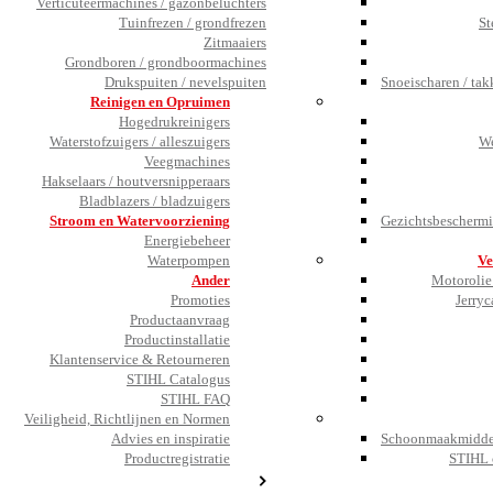
Verticuteermachines / gazonbeluchters
Tuinfrezen / grondfrezen
St
Zitmaaiers
Grondboren / grondboormachines
Drukspuiten / nevelspuiten
Snoeischaren / tak
Reinigen en Opruimen
Hogedrukreinigers
Waterstofzuigers / alleszuigers
We
Veegmachines
Hakselaars / houtversnipperaars
Bladblazers / bladzuigers
Stroom en Watervoorziening
Gezichtsbeschermi
Energiebeheer
Waterpompen
Ve
Ander
Motorolie 
Promoties
Jerryc
Productaanvraag
Productinstallatie
Klantenservice & Retourneren
STIHL Catalogus
STIHL FAQ
Veiligheid, Richtlijnen en Normen
Advies en inspiratie
Schoonmaakmiddel
Productregistratie
STIHL 