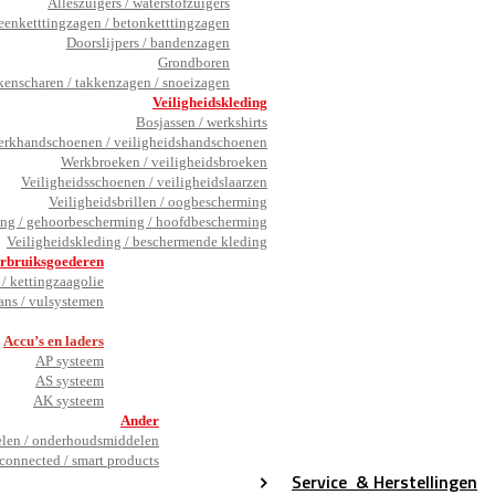
Alleszuigers / waterstofzuigers
eenketttingzagen / betonketttingzagen
Doorslijpers / bandenzagen
Grondboren
kenscharen / takkenzagen / snoeizagen
Veiligheidskleding
Bosjassen / werkshirts
rkhandschoenen / veiligheidshandschoenen
Werkbroeken / veiligheidsbroeken
Veiligheidsschoenen / veiligheidslaarzen
Veiligheidsbrillen / oogbescherming
ng / gehoorbescherming / hoofdbescherming
Veiligheidskleding / beschermende kleding
rbruiksgoederen
/ kettingzaagolie
ans / vulsystemen
_
Accu’s en laders
AP systeem
AS systeem
AK systeem
Ander
en / onderhoudsmiddelen
connected / smart products
Service
& Herstellingen