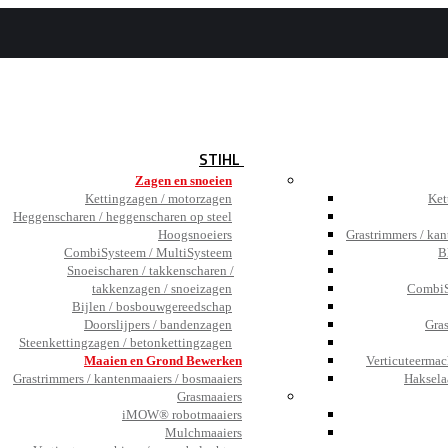
BEZOEK
DE SHOWROOM
JOBS
TESTIMONIALS
NIEUWS
STIHL
Zagen en snoeien
Kettingzagen / motorzagen
Ket
Heggenscharen / heggenscharen op steel
Hoogsnoeiers
Grastrimmers / kan
CombiSysteem / MultiSysteem
B
Snoeischaren / takkenscharen /
takkenzagen / snoeizagen
CombiS
Bijlen / bosbouwgereedschap
Doorslijpers / bandenzagen
Gra
Steenkettingzagen / betonkettingzagen
Maaien en Grond Bewerken
Verticuteermac
Grastrimmers / kantenmaaiers / bosmaaiers
Haksela
Grasmaaiers
iMOW® robotmaaiers
Mulchmaaiers