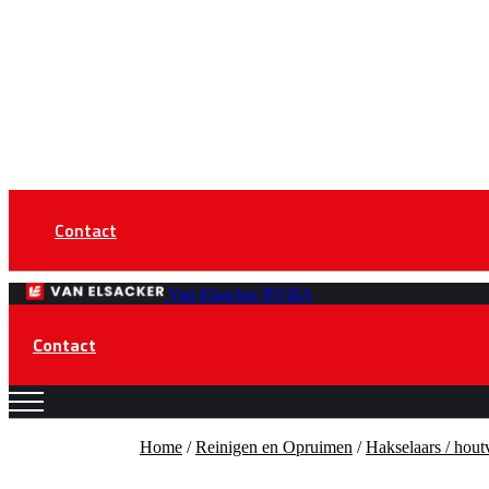
Contact
Van Elsacker BVBA
Contact
Home
/
Reinigen en Opruimen
/
Hakselaars / hout