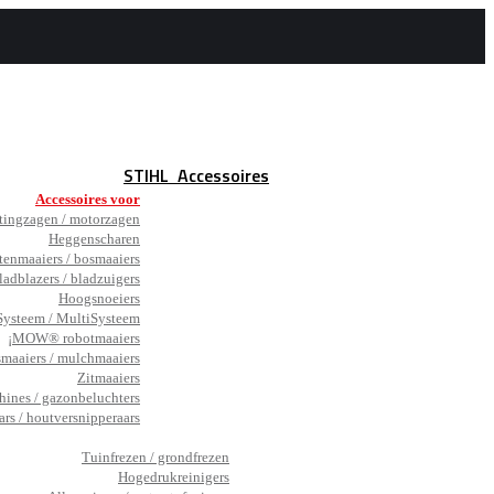
STIHL
Accessoires
Accessoires voor
tingzagen / motorzagen
Heggenscharen
tenmaaiers / bosmaaiers
ladblazers / bladzuigers
Hoogsnoeiers
ysteem / MultiSysteem
¡MOW® robotmaaiers
smaaiers / mulchmaaiers
Zitmaaiers
hines / gazonbeluchters
ars / houtversnipperaars
_
Tuinfrezen / grondfrezen
Hogedrukreinigers