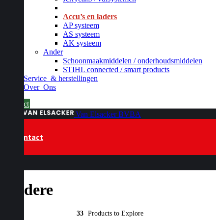
_
Accu’s en laders
AP systeem
AS systeem
AK systeem
Ander
Schoonmaakmiddelen / onderhoudsmiddelen
STIHL connected / smart products
Service
& herstellingen
Over
Ons
Contact
Van Elsacker BVBA
Contact
Andere
33
Products to Explore