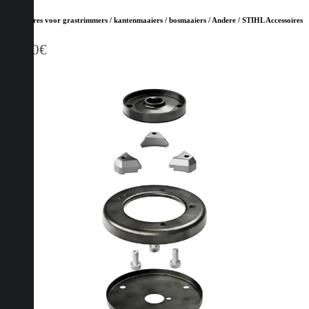
Accessoires voor grastrimmers / kantenmaaiers / bosmaaiers / Andere / STIHL Accessoires
13,30
€