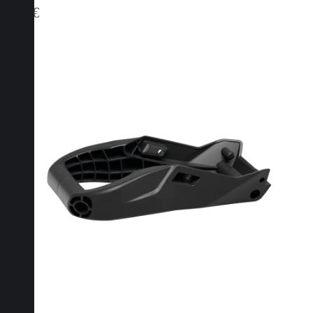
7,90
€