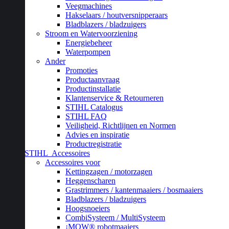
Veegmachines
Hakselaars / houtversnipperaars
Bladblazers / bladzuigers
Stroom en Watervoorziening
Energiebeheer
Waterpompen
Ander
Promoties
Productaanvraag
Productinstallatie
Klantenservice & Retourneren
STIHL Catalogus
STIHL FAQ
Veiligheid, Richtlijnen en Normen
Advies en inspiratie
Productregistratie
STIHL
Accessoires
Accessoires voor
Kettingzagen / motorzagen
Heggenscharen
Grastrimmers / kantenmaaiers / bosmaaiers
Bladblazers / bladzuigers
Hoogsnoeiers
CombiSysteem / MultiSysteem
¡MOW® robotmaaiers