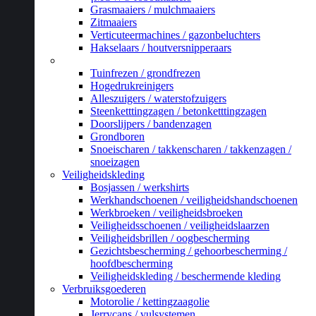
Grasmaaiers / mulchmaaiers
Zitmaaiers
Verticuteermachines / gazonbeluchters
Hakselaars / houtversnipperaars
_
Tuinfrezen / grondfrezen
Hogedrukreinigers
Alleszuigers / waterstofzuigers
Steenketttingzagen / betonketttingzagen
Doorslijpers / bandenzagen
Grondboren
Snoeischaren / takkenscharen / takkenzagen /
snoeizagen
Veiligheidskleding
Bosjassen / werkshirts
Werkhandschoenen / veiligheidshandschoenen
Werkbroeken / veiligheidsbroeken
Veiligheidsschoenen / veiligheidslaarzen
Veiligheidsbrillen / oogbescherming
Gezichtsbescherming / gehoorbescherming /
hoofdbescherming
Veiligheidskleding / beschermende kleding
Verbruiksgoederen
Motorolie / kettingzaagolie
Jerrycans / vulsystemen