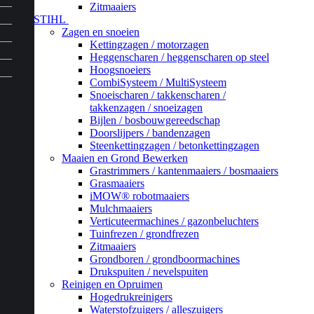
Zitmaaiers
STIHL
Zagen en snoeien
Kettingzagen / motorzagen
Heggenscharen / heggenscharen op steel
Hoogsnoeiers
CombiSysteem / MultiSysteem
Snoeischaren / takkenscharen /
takkenzagen / snoeizagen
Bijlen / bosbouwgereedschap
Doorslijpers / bandenzagen
Steenkettingzagen / betonkettingzagen
Maaien en Grond Bewerken
Grastrimmers / kantenmaaiers / bosmaaiers
Grasmaaiers
iMOW® robotmaaiers
Mulchmaaiers
Verticuteermachines / gazonbeluchters
Tuinfrezen / grondfrezen
Zitmaaiers
Grondboren / grondboormachines
Drukspuiten / nevelspuiten
Reinigen en Opruimen
Hogedrukreinigers
Waterstofzuigers / alleszuigers