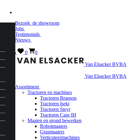
Bezoek
de showroom
Jobs
Testimonials
Nieuws
0
0
Van Elsacker BVBA
Van Elsacker BVBA
Assortiment
Tractoren en machines
Tractoren Branson
Tractoren Iseki
Tractoren Steyr
Tractoren Case IH
Maaien en grond bewerken
Robotmaaiers
Grasmaaiers
Verticuteermachines