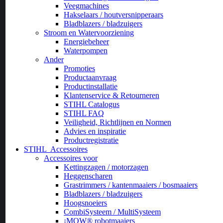
Veegmachines
Hakselaars / houtversnipperaars
Bladblazers / bladzuigers
Stroom en Watervoorziening
Energiebeheer
Waterpompen
Ander
Promoties
Productaanvraag
Productinstallatie
Klantenservice & Retourneren
STIHL Catalogus
STIHL FAQ
Veiligheid, Richtlijnen en Normen
Advies en inspiratie
Productregistratie
STIHL
Accessoires
Accessoires voor
Kettingzagen / motorzagen
Heggenscharen
Grastrimmers / kantenmaaiers / bosmaaiers
Bladblazers / bladzuigers
Hoogsnoeiers
CombiSysteem / MultiSysteem
¡MOW® robotmaaiers