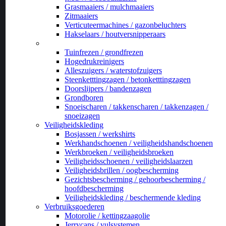
Grasmaaiers / mulchmaaiers
Zitmaaiers
Verticuteermachines / gazonbeluchters
Hakselaars / houtversnipperaars
_
Tuinfrezen / grondfrezen
Hogedrukreinigers
Alleszuigers / waterstofzuigers
Steenketttingzagen / betonketttingzagen
Doorslijpers / bandenzagen
Grondboren
Snoeischaren / takkenscharen / takkenzagen /
snoeizagen
Veiligheidskleding
Bosjassen / werkshirts
Werkhandschoenen / veiligheidshandschoenen
Werkbroeken / veiligheidsbroeken
Veiligheidsschoenen / veiligheidslaarzen
Veiligheidsbrillen / oogbescherming
Gezichtsbescherming / gehoorbescherming /
hoofdbescherming
Veiligheidskleding / beschermende kleding
Verbruiksgoederen
Motorolie / kettingzaagolie
Jerrycans / vulsystemen