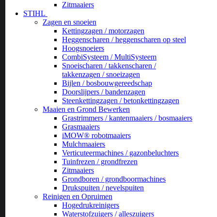
Zitmaaiers
STIHL
Zagen en snoeien
Kettingzagen / motorzagen
Heggenscharen / heggenscharen op steel
Hoogsnoeiers
CombiSysteem / MultiSysteem
Snoeischaren / takkenscharen /
takkenzagen / snoeizagen
Bijlen / bosbouwgereedschap
Doorslijpers / bandenzagen
Steenkettingzagen / betonkettingzagen
Maaien en Grond Bewerken
Grastrimmers / kantenmaaiers / bosmaaiers
Grasmaaiers
iMOW® robotmaaiers
Mulchmaaiers
Verticuteermachines / gazonbeluchters
Tuinfrezen / grondfrezen
Zitmaaiers
Grondboren / grondboormachines
Drukspuiten / nevelspuiten
Reinigen en Opruimen
Hogedrukreinigers
Waterstofzuigers / alleszuigers