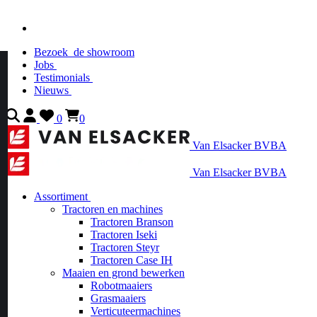
Bezoek
de showroom
Jobs
Testimonials
Nieuws
0
0
Van Elsacker BVBA
Van Elsacker BVBA
Assortiment
Tractoren en machines
Tractoren Branson
Tractoren Iseki
Tractoren Steyr
Tractoren Case IH
Maaien en grond bewerken
Robotmaaiers
Grasmaaiers
Verticuteermachines