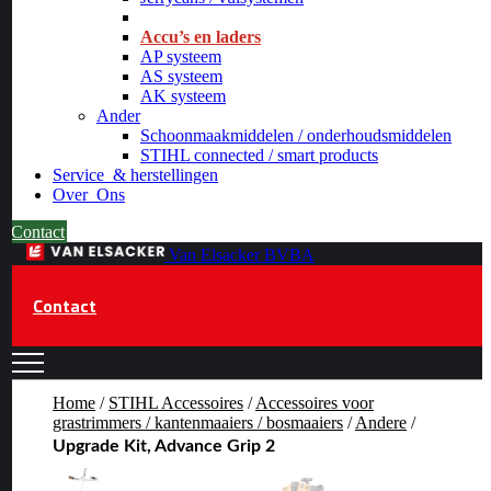
_
Accu’s en laders
AP systeem
AS systeem
AK systeem
Ander
Schoonmaakmiddelen / onderhoudsmiddelen
STIHL connected / smart products
Service
& herstellingen
Over
Ons
Contact
Van Elsacker BVBA
Contact
Home
/
STIHL Accessoires
/
Accessoires voor
grastrimmers / kantenmaaiers / bosmaaiers
/
Andere
/
Upgrade Kit, Advance Grip 2