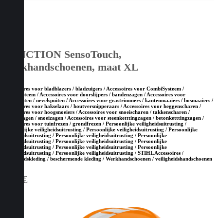
FUNCTION SensoTouch,
werkhandschoenen, maat XL
Accessoires voor bladblazers / bladzuigers / Accessoires voor CombiSysteem /
MultiSysteem / Accessoires voor doorslijpers / bandenzagen / Accessoires voor
drukspuiten / nevelspuiten / Accessoires voor grastrimmers / kantenmaaiers / bosmaaiers /
Accessoires voor hakselaars / houtversnipperaars / Accessoires voor heggenscharen /
Accessoires voor hoogsnoeiers / Accessoires voor snoeischaren / takkenscharen /
takkenzagen / snoeizagen / Accessoires voor steenketttingzagen / betonketttingzagen /
Accessoires voor tuinfrezen / grondfrezen / Persoonlijke veiligheidsuitrusting /
Persoonlijke veiligheidsuitrusting / Persoonlijke veiligheidsuitrusting / Persoonlijke
veiligheidsuitrusting / Persoonlijke veiligheidsuitrusting / Persoonlijke
veiligheidsuitrusting / Persoonlijke veiligheidsuitrusting / Persoonlijke
veiligheidsuitrusting / Persoonlijke veiligheidsuitrusting / Persoonlijke
veiligheidsuitrusting / Persoonlijke veiligheidsuitrusting / STIHL Accessoires /
Veiligheidskleding / beschermende kleding / Werkhandschoenen / veiligheidshandschoenen
5,20
€