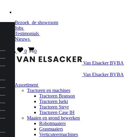
Bezoek
de showroom
Jobs
Testimonials
Nieuws
0
0
Van Elsacker BVBA
Van Elsacker BVBA
Assortiment
Tractoren en machines
Tractoren Branson
Tractoren Iseki
Tractoren Steyr
Tractoren Case IH
Maaien en grond bewerken
Robotmaaiers
Grasmaaiers
Verticuteermachines