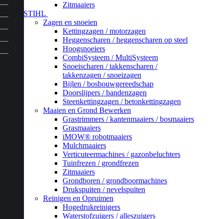
Zitmaaiers
STIHL
Zagen en snoeien
Kettingzagen / motorzagen
Heggenscharen / heggenscharen op steel
Hoogsnoeiers
CombiSysteem / MultiSysteem
Snoeischaren / takkenscharen /
takkenzagen / snoeizagen
Bijlen / bosbouwgereedschap
Doorslijpers / bandenzagen
Steenkettingzagen / betonkettingzagen
Maaien en Grond Bewerken
Grastrimmers / kantenmaaiers / bosmaaiers
Grasmaaiers
iMOW® robotmaaiers
Mulchmaaiers
Verticuteermachines / gazonbeluchters
Tuinfrezen / grondfrezen
Zitmaaiers
Grondboren / grondboormachines
Drukspuiten / nevelspuiten
Reinigen en Opruimen
Hogedrukreinigers
Waterstofzuigers / alleszuigers