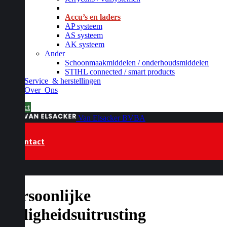
_
Accu’s en laders
AP systeem
AS systeem
AK systeem
Ander
Schoonmaakmiddelen / onderhoudsmiddelen
STIHL connected / smart products
Service
& herstellingen
Over
Ons
Contact
Van Elsacker BVBA
Contact
Persoonlijke
veiligheidsuitrusting