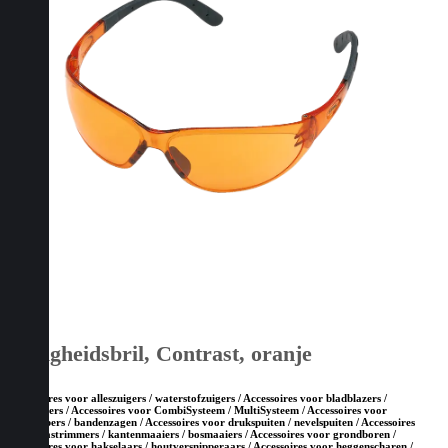
Veiligheidsbril, Contrast, oranje
Accessoires voor alleszuigers / waterstofzuigers / Accessoires voor bladblazers /
bladzuigers / Accessoires voor CombiSysteem / MultiSysteem / Accessoires voor
doorslijpers / bandenzagen / Accessoires voor drukspuiten / nevelspuiten / Accessoires
voor grastrimmers / kantenmaaiers / bosmaaiers / Accessoires voor grondboren /
Accessoires voor hakselaars / houtversnipperaars / Accessoires voor heggenscharen /