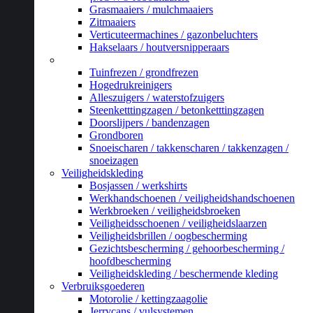
Grasmaaiers / mulchmaaiers
Zitmaaiers
Verticuteermachines / gazonbeluchters
Hakselaars / houtversnipperaars
_
Tuinfrezen / grondfrezen
Hogedrukreinigers
Alleszuigers / waterstofzuigers
Steenketttingzagen / betonketttingzagen
Doorslijpers / bandenzagen
Grondboren
Snoeischaren / takkenscharen / takkenzagen /
snoeizagen
Veiligheidskleding
Bosjassen / werkshirts
Werkhandschoenen / veiligheidshandschoenen
Werkbroeken / veiligheidsbroeken
Veiligheidsschoenen / veiligheidslaarzen
Veiligheidsbrillen / oogbescherming
Gezichtsbescherming / gehoorbescherming /
hoofdbescherming
Veiligheidskleding / beschermende kleding
Verbruiksgoederen
Motorolie / kettingzaagolie
Jerrycans / vulsystemen