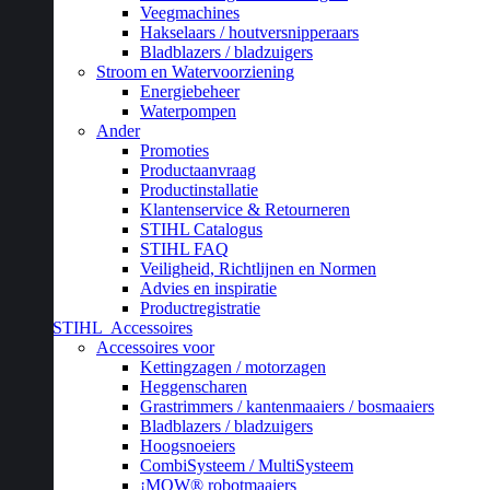
Veegmachines
Hakselaars / houtversnipperaars
Bladblazers / bladzuigers
Stroom en Watervoorziening
Energiebeheer
Waterpompen
Ander
Promoties
Productaanvraag
Productinstallatie
Klantenservice & Retourneren
STIHL Catalogus
STIHL FAQ
Veiligheid, Richtlijnen en Normen
Advies en inspiratie
Productregistratie
STIHL
Accessoires
Accessoires voor
Kettingzagen / motorzagen
Heggenscharen
Grastrimmers / kantenmaaiers / bosmaaiers
Bladblazers / bladzuigers
Hoogsnoeiers
CombiSysteem / MultiSysteem
¡MOW® robotmaaiers