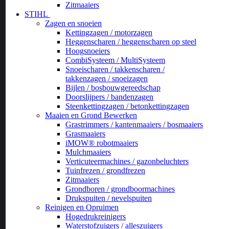
Zitmaaiers
STIHL
Zagen en snoeien
Kettingzagen / motorzagen
Heggenscharen / heggenscharen op steel
Hoogsnoeiers
CombiSysteem / MultiSysteem
Snoeischaren / takkenscharen /
takkenzagen / snoeizagen
Bijlen / bosbouwgereedschap
Doorslijpers / bandenzagen
Steenkettingzagen / betonkettingzagen
Maaien en Grond Bewerken
Grastrimmers / kantenmaaiers / bosmaaiers
Grasmaaiers
iMOW® robotmaaiers
Mulchmaaiers
Verticuteermachines / gazonbeluchters
Tuinfrezen / grondfrezen
Zitmaaiers
Grondboren / grondboormachines
Drukspuiten / nevelspuiten
Reinigen en Opruimen
Hogedrukreinigers
Waterstofzuigers / alleszuigers