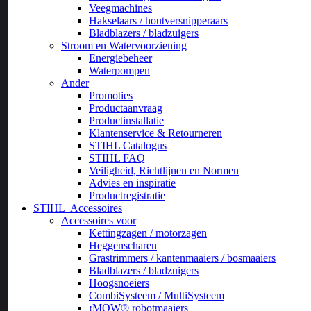
Veegmachines
Hakselaars / houtversnipperaars
Bladblazers / bladzuigers
Stroom en Watervoorziening
Energiebeheer
Waterpompen
Ander
Promoties
Productaanvraag
Productinstallatie
Klantenservice & Retourneren
STIHL Catalogus
STIHL FAQ
Veiligheid, Richtlijnen en Normen
Advies en inspiratie
Productregistratie
STIHL
Accessoires
Accessoires voor
Kettingzagen / motorzagen
Heggenscharen
Grastrimmers / kantenmaaiers / bosmaaiers
Bladblazers / bladzuigers
Hoogsnoeiers
CombiSysteem / MultiSysteem
¡MOW® robotmaaiers