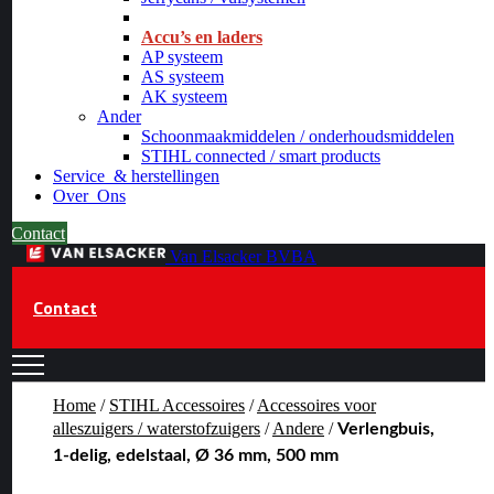
_
Accu’s en laders
AP systeem
AS systeem
AK systeem
Ander
Schoonmaakmiddelen / onderhoudsmiddelen
STIHL connected / smart products
Service
& herstellingen
Over
Ons
Contact
Van Elsacker BVBA
Contact
Home
/
STIHL Accessoires
/
Accessoires voor
alleszuigers / waterstofzuigers
/
Andere
/
Verlengbuis,
1-delig, edelstaal, Ø 36 mm, 500 mm