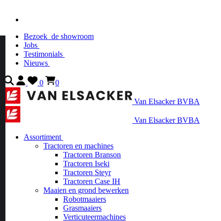
Bezoek
de showroom
Jobs
Testimonials
Nieuws
0
0
Van Elsacker BVBA
Van Elsacker BVBA
Assortiment
Tractoren en machines
Tractoren Branson
Tractoren Iseki
Tractoren Steyr
Tractoren Case IH
Maaien en grond bewerken
Robotmaaiers
Grasmaaiers
Verticuteermachines