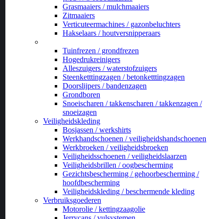
Grasmaaiers / mulchmaaiers
Zitmaaiers
Verticuteermachines / gazonbeluchters
Hakselaars / houtversnipperaars
_
Tuinfrezen / grondfrezen
Hogedrukreinigers
Alleszuigers / waterstofzuigers
Steenketttingzagen / betonketttingzagen
Doorslijpers / bandenzagen
Grondboren
Snoeischaren / takkenscharen / takkenzagen /
snoeizagen
Veiligheidskleding
Bosjassen / werkshirts
Werkhandschoenen / veiligheidshandschoenen
Werkbroeken / veiligheidsbroeken
Veiligheidsschoenen / veiligheidslaarzen
Veiligheidsbrillen / oogbescherming
Gezichtsbescherming / gehoorbescherming /
hoofdbescherming
Veiligheidskleding / beschermende kleding
Verbruiksgoederen
Motorolie / kettingzaagolie
Jerrycans / vulsystemen