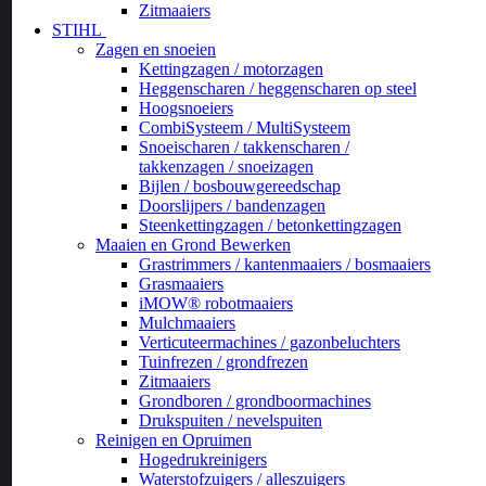
Zitmaaiers
STIHL
Zagen en snoeien
Kettingzagen / motorzagen
Heggenscharen / heggenscharen op steel
Hoogsnoeiers
CombiSysteem / MultiSysteem
Snoeischaren / takkenscharen /
takkenzagen / snoeizagen
Bijlen / bosbouwgereedschap
Doorslijpers / bandenzagen
Steenkettingzagen / betonkettingzagen
Maaien en Grond Bewerken
Grastrimmers / kantenmaaiers / bosmaaiers
Grasmaaiers
iMOW® robotmaaiers
Mulchmaaiers
Verticuteermachines / gazonbeluchters
Tuinfrezen / grondfrezen
Zitmaaiers
Grondboren / grondboormachines
Drukspuiten / nevelspuiten
Reinigen en Opruimen
Hogedrukreinigers
Waterstofzuigers / alleszuigers