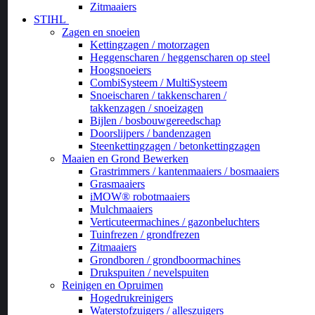
Zitmaaiers
STIHL
Zagen en snoeien
Kettingzagen / motorzagen
Heggenscharen / heggenscharen op steel
Hoogsnoeiers
CombiSysteem / MultiSysteem
Snoeischaren / takkenscharen /
takkenzagen / snoeizagen
Bijlen / bosbouwgereedschap
Doorslijpers / bandenzagen
Steenkettingzagen / betonkettingzagen
Maaien en Grond Bewerken
Grastrimmers / kantenmaaiers / bosmaaiers
Grasmaaiers
iMOW® robotmaaiers
Mulchmaaiers
Verticuteermachines / gazonbeluchters
Tuinfrezen / grondfrezen
Zitmaaiers
Grondboren / grondboormachines
Drukspuiten / nevelspuiten
Reinigen en Opruimen
Hogedrukreinigers
Waterstofzuigers / alleszuigers