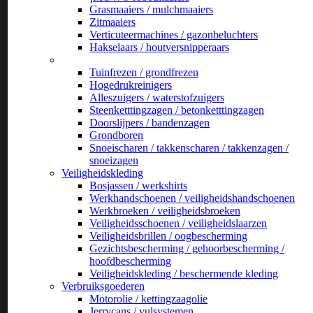
Grasmaaiers / mulchmaaiers
Zitmaaiers
Verticuteermachines / gazonbeluchters
Hakselaars / houtversnipperaars
_
Tuinfrezen / grondfrezen
Hogedrukreinigers
Alleszuigers / waterstofzuigers
Steenketttingzagen / betonketttingzagen
Doorslijpers / bandenzagen
Grondboren
Snoeischaren / takkenscharen / takkenzagen /
snoeizagen
Veiligheidskleding
Bosjassen / werkshirts
Werkhandschoenen / veiligheidshandschoenen
Werkbroeken / veiligheidsbroeken
Veiligheidsschoenen / veiligheidslaarzen
Veiligheidsbrillen / oogbescherming
Gezichtsbescherming / gehoorbescherming /
hoofdbescherming
Veiligheidskleding / beschermende kleding
Verbruiksgoederen
Motorolie / kettingzaagolie
Jerrycans / vulsystemen