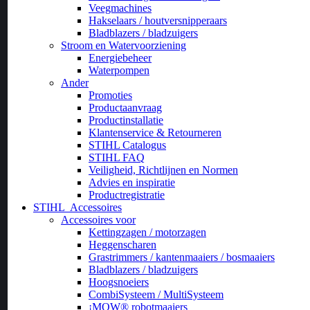
Veegmachines
Hakselaars / houtversnipperaars
Bladblazers / bladzuigers
Stroom en Watervoorziening
Energiebeheer
Waterpompen
Ander
Promoties
Productaanvraag
Productinstallatie
Klantenservice & Retourneren
STIHL Catalogus
STIHL FAQ
Veiligheid, Richtlijnen en Normen
Advies en inspiratie
Productregistratie
STIHL
Accessoires
Accessoires voor
Kettingzagen / motorzagen
Heggenscharen
Grastrimmers / kantenmaaiers / bosmaaiers
Bladblazers / bladzuigers
Hoogsnoeiers
CombiSysteem / MultiSysteem
¡MOW® robotmaaiers