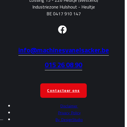
Lossing 15 - 226 Heultje (Westerlo)
Industriezone Hulshout - Heultje
BE 0417 910 147
info@machinesvanelsacker.be
015 26 08 90
Contacteer ons
Disclaimer
Privacy
Policy
By
DesignStudio