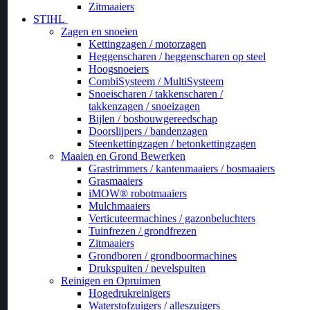
Zitmaaiers
STIHL
Zagen en snoeien
Kettingzagen / motorzagen
Heggenscharen / heggenscharen op steel
Hoogsnoeiers
CombiSysteem / MultiSysteem
Snoeischaren / takkenscharen /
takkenzagen / snoeizagen
Bijlen / bosbouwgereedschap
Doorslijpers / bandenzagen
Steenkettingzagen / betonkettingzagen
Maaien en Grond Bewerken
Grastrimmers / kantenmaaiers / bosmaaiers
Grasmaaiers
iMOW® robotmaaiers
Mulchmaaiers
Verticuteermachines / gazonbeluchters
Tuinfrezen / grondfrezen
Zitmaaiers
Grondboren / grondboormachines
Drukspuiten / nevelspuiten
Reinigen en Opruimen
Hogedrukreinigers
Waterstofzuigers / alleszuigers