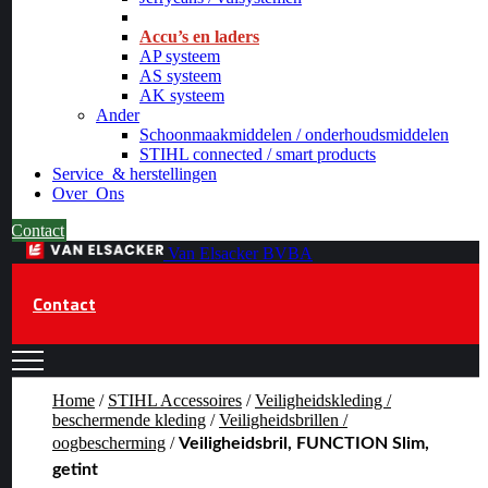
_
Accu’s en laders
AP systeem
AS systeem
AK systeem
Ander
Schoonmaakmiddelen / onderhoudsmiddelen
STIHL connected / smart products
Service
& herstellingen
Over
Ons
Contact
Van Elsacker BVBA
Contact
Home
/
STIHL Accessoires
/
Veiligheidskleding /
beschermende kleding
/
Veiligheidsbrillen /
oogbescherming
/
Veiligheidsbril, FUNCTION Slim,
getint