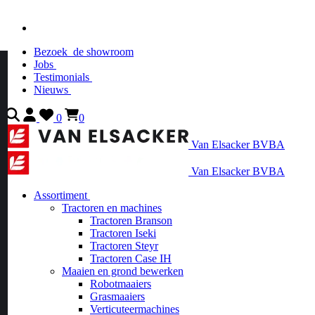
Bezoek
de showroom
Jobs
Testimonials
Nieuws
0
0
Van Elsacker BVBA
Van Elsacker BVBA
Assortiment
Tractoren en machines
Tractoren Branson
Tractoren Iseki
Tractoren Steyr
Tractoren Case IH
Maaien en grond bewerken
Robotmaaiers
Grasmaaiers
Verticuteermachines