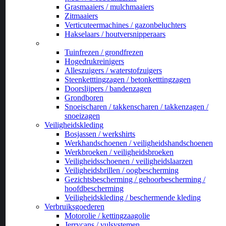
Grasmaaiers / mulchmaaiers
Zitmaaiers
Verticuteermachines / gazonbeluchters
Hakselaars / houtversnipperaars
_
Tuinfrezen / grondfrezen
Hogedrukreinigers
Alleszuigers / waterstofzuigers
Steenketttingzagen / betonketttingzagen
Doorslijpers / bandenzagen
Grondboren
Snoeischaren / takkenscharen / takkenzagen /
snoeizagen
Veiligheidskleding
Bosjassen / werkshirts
Werkhandschoenen / veiligheidshandschoenen
Werkbroeken / veiligheidsbroeken
Veiligheidsschoenen / veiligheidslaarzen
Veiligheidsbrillen / oogbescherming
Gezichtsbescherming / gehoorbescherming /
hoofdbescherming
Veiligheidskleding / beschermende kleding
Verbruiksgoederen
Motorolie / kettingzaagolie
Jerrycans / vulsystemen