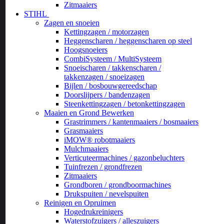
Zitmaaiers
STIHL
Zagen en snoeien
Kettingzagen / motorzagen
Heggenscharen / heggenscharen op steel
Hoogsnoeiers
CombiSysteem / MultiSysteem
Snoeischaren / takkenscharen /
takkenzagen / snoeizagen
Bijlen / bosbouwgereedschap
Doorslijpers / bandenzagen
Steenkettingzagen / betonkettingzagen
Maaien en Grond Bewerken
Grastrimmers / kantenmaaiers / bosmaaiers
Grasmaaiers
iMOW® robotmaaiers
Mulchmaaiers
Verticuteermachines / gazonbeluchters
Tuinfrezen / grondfrezen
Zitmaaiers
Grondboren / grondboormachines
Drukspuiten / nevelspuiten
Reinigen en Opruimen
Hogedrukreinigers
Waterstofzuigers / alleszuigers