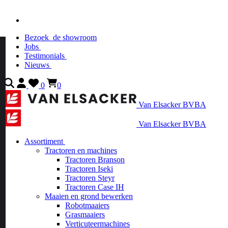
Bezoek
de showroom
Jobs
Testimonials
Nieuws
0
0
Van Elsacker BVBA
Van Elsacker BVBA
Assortiment
Tractoren en machines
Tractoren Branson
Tractoren Iseki
Tractoren Steyr
Tractoren Case IH
Maaien en grond bewerken
Robotmaaiers
Grasmaaiers
Verticuteermachines