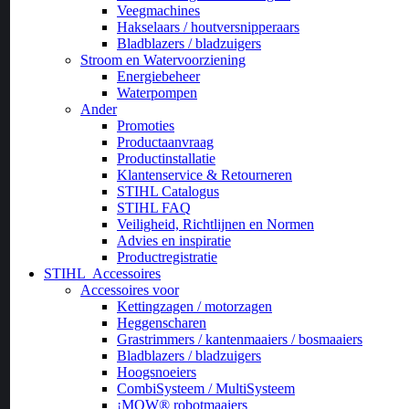
Veegmachines
Hakselaars / houtversnipperaars
Bladblazers / bladzuigers
Stroom en Watervoorziening
Energiebeheer
Waterpompen
Ander
Promoties
Productaanvraag
Productinstallatie
Klantenservice & Retourneren
STIHL Catalogus
STIHL FAQ
Veiligheid, Richtlijnen en Normen
Advies en inspiratie
Productregistratie
STIHL
Accessoires
Accessoires voor
Kettingzagen / motorzagen
Heggenscharen
Grastrimmers / kantenmaaiers / bosmaaiers
Bladblazers / bladzuigers
Hoogsnoeiers
CombiSysteem / MultiSysteem
¡MOW® robotmaaiers