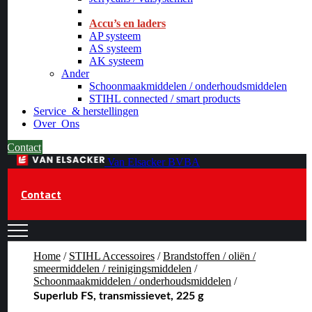
_
Accu’s en laders
AP systeem
AS systeem
AK systeem
Ander
Schoonmaakmiddelen / onderhoudsmiddelen
STIHL connected / smart products
Service
& herstellingen
Over
Ons
Contact
Van Elsacker BVBA
Contact
Home
/
STIHL Accessoires
/
Brandstoffen / oliën /
smeermiddelen / reinigingsmiddelen
/
Schoonmaakmiddelen / onderhoudsmiddelen
/
Superlub FS, transmissievet, 225 g