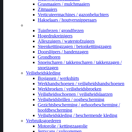
Grasmaaiers / mulchmaaiers
Zitmaaiers
Verticuteermachines / gazonbeluchters
Hakselaars / houtversnipperaars
_
Tuinfrezen / grondfrezen
Hogedrukreinigers
Alleszuigers / waterstofzuigers
Steenketttingzagen / betonketttingzagen
Doorslijpers / bandenzagen
Grondboren
Snoeischaren / takkenscharen / takkenzagen /
snoeizagen
Veiligheidskleding
Bosjassen / werkshirts
Werkhandschoenen / veiligheidshandschoenen
Werkbroeken / veiligheidsbroeken
Veiligheidsschoenen / veiligheidslaarzen
Veiligheidsbrillen / oogbescherming
Gezichtsbescherming / gehoorbescherming /
hoofdbescherming
Veiligheidskleding / beschermende kleding
Verbruiksgoederen
Motorolie / kettingzaagolie
Jerrycans / vulsystemen