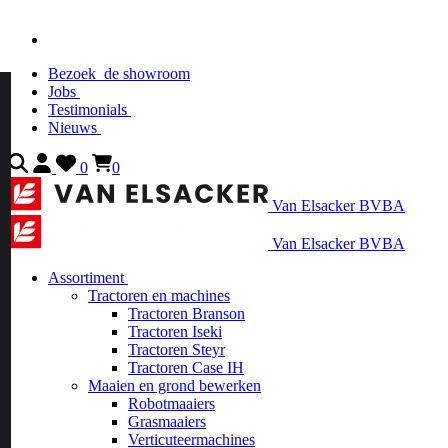
Bezoek
de showroom
Jobs
Testimonials
Nieuws
0
0
Van Elsacker BVBA
Van Elsacker BVBA
Assortiment
Tractoren en machines
Tractoren Branson
Tractoren Iseki
Tractoren Steyr
Tractoren Case IH
Maaien en grond bewerken
Robotmaaiers
Grasmaaiers
Verticuteermachines