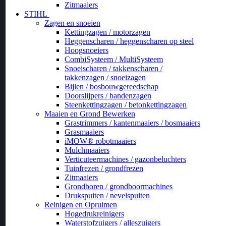
Zitmaaiers
STIHL
Zagen en snoeien
Kettingzagen / motorzagen
Heggenscharen / heggenscharen op steel
Hoogsnoeiers
CombiSysteem / MultiSysteem
Snoeischaren / takkenscharen /
takkenzagen / snoeizagen
Bijlen / bosbouwgereedschap
Doorslijpers / bandenzagen
Steenkettingzagen / betonkettingzagen
Maaien en Grond Bewerken
Grastrimmers / kantenmaaiers / bosmaaiers
Grasmaaiers
iMOW® robotmaaiers
Mulchmaaiers
Verticuteermachines / gazonbeluchters
Tuinfrezen / grondfrezen
Zitmaaiers
Grondboren / grondboormachines
Drukspuiten / nevelspuiten
Reinigen en Opruimen
Hogedrukreinigers
Waterstofzuigers / alleszuigers