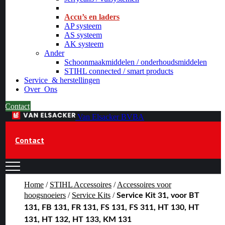
_
Accu’s en laders
AP systeem
AS systeem
AK systeem
Ander
Schoonmaakmiddelen / onderhoudsmiddelen
STIHL connected / smart products
Service
& herstellingen
Over
Ons
Contact
Van Elsacker BVBA
Contact
Home
/
STIHL Accessoires
/
Accessoires voor
hoogsnoeiers
/
Service Kits
/
Service Kit 31, voor BT
131, FB 131, FR 131, FS 131, FS 311, HT 130, HT
131, HT 132, HT 133, KM 131