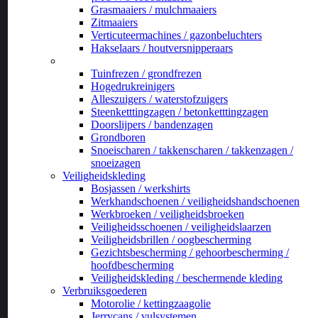
Grasmaaiers / mulchmaaiers
Zitmaaiers
Verticuteermachines / gazonbeluchters
Hakselaars / houtversnipperaars
_
Tuinfrezen / grondfrezen
Hogedrukreinigers
Alleszuigers / waterstofzuigers
Steenketttingzagen / betonketttingzagen
Doorslijpers / bandenzagen
Grondboren
Snoeischaren / takkenscharen / takkenzagen /
snoeizagen
Veiligheidskleding
Bosjassen / werkshirts
Werkhandschoenen / veiligheidshandschoenen
Werkbroeken / veiligheidsbroeken
Veiligheidsschoenen / veiligheidslaarzen
Veiligheidsbrillen / oogbescherming
Gezichtsbescherming / gehoorbescherming /
hoofdbescherming
Veiligheidskleding / beschermende kleding
Verbruiksgoederen
Motorolie / kettingzaagolie
Jerrycans / vulsystemen