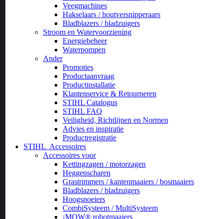
Veegmachines
Hakselaars / houtversnipperaars
Bladblazers / bladzuigers
Stroom en Watervoorziening
Energiebeheer
Waterpompen
Ander
Promoties
Productaanvraag
Productinstallatie
Klantenservice & Retourneren
STIHL Catalogus
STIHL FAQ
Veiligheid, Richtlijnen en Normen
Advies en inspiratie
Productregistratie
STIHL
Accessoires
Accessoires voor
Kettingzagen / motorzagen
Heggenscharen
Grastrimmers / kantenmaaiers / bosmaaiers
Bladblazers / bladzuigers
Hoogsnoeiers
CombiSysteem / MultiSysteem
¡MOW® robotmaaiers