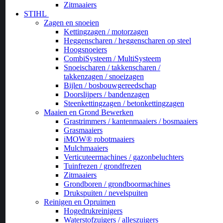
Zitmaaiers
STIHL
Zagen en snoeien
Kettingzagen / motorzagen
Heggenscharen / heggenscharen op steel
Hoogsnoeiers
CombiSysteem / MultiSysteem
Snoeischaren / takkenscharen /
takkenzagen / snoeizagen
Bijlen / bosbouwgereedschap
Doorslijpers / bandenzagen
Steenkettingzagen / betonkettingzagen
Maaien en Grond Bewerken
Grastrimmers / kantenmaaiers / bosmaaiers
Grasmaaiers
iMOW® robotmaaiers
Mulchmaaiers
Verticuteermachines / gazonbeluchters
Tuinfrezen / grondfrezen
Zitmaaiers
Grondboren / grondboormachines
Drukspuiten / nevelspuiten
Reinigen en Opruimen
Hogedrukreinigers
Waterstofzuigers / alleszuigers