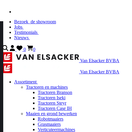
Bezoek
de showroom
Jobs
Testimonials
Nieuws
0
0
Van Elsacker BVBA
Van Elsacker BVBA
Assortiment
Tractoren en machines
Tractoren Branson
Tractoren Iseki
Tractoren Steyr
Tractoren Case IH
Maaien en grond bewerken
Robotmaaiers
Grasmaaiers
Verticuteermachines