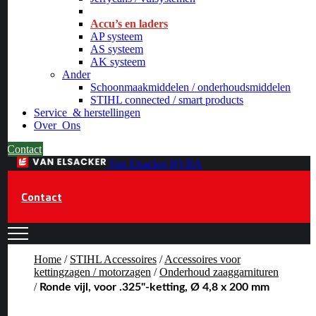
_
Accu’s en laders
AP systeem
AS systeem
AK systeem
Ander
Schoonmaakmiddelen / onderhoudsmiddelen
STIHL connected / smart products
Service
& herstellingen
Over
Ons
Contact
Van Elsacker BVBA
Contact
Home
/
STIHL Accessoires
/
Accessoires voor
kettingzagen / motorzagen
/
Onderhoud zaaggarnituren
/
Ronde vijl, voor .325"-ketting, Ø 4,8 x 200 mm