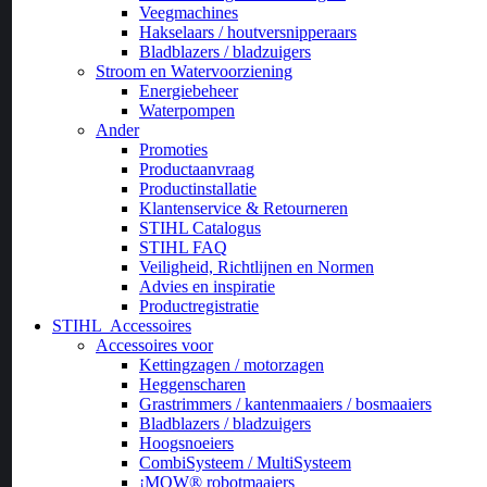
Veegmachines
Hakselaars / houtversnipperaars
Bladblazers / bladzuigers
Stroom en Watervoorziening
Energiebeheer
Waterpompen
Ander
Promoties
Productaanvraag
Productinstallatie
Klantenservice & Retourneren
STIHL Catalogus
STIHL FAQ
Veiligheid, Richtlijnen en Normen
Advies en inspiratie
Productregistratie
STIHL
Accessoires
Accessoires voor
Kettingzagen / motorzagen
Heggenscharen
Grastrimmers / kantenmaaiers / bosmaaiers
Bladblazers / bladzuigers
Hoogsnoeiers
CombiSysteem / MultiSysteem
¡MOW® robotmaaiers