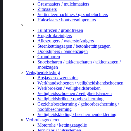
Grasmaaiers / mulchmaaiers
Zitmaaiers
Verticuteermachines / gazonbeluchters
Hakselaars / houtversnipperaars
_
Tuinfrezen / grondfrezen
Hogedrukreinigers
Alleszuigers / waterstofzuigers
Steenketttingzagen / betonketttingzagen
Doorslijpers / bandenzagen
Grondboren
Snoeischaren / takkenscharen / takkenzagen /
snoeizagen
Veiligheidskleding
Bosjassen / werkshirts
Werkhandschoenen / veiligheidshandschoenen
Werkbroeken / veiligheidsbroeken
Veiligheidsschoenen / veiligheidslaarzen
Veiligheidsbrillen / oogbescherming
Gezichtsbescherming / gehoorbescherming /
hoofdbescherming
Veiligheidskleding / beschermende kleding
Verbruiksgoederen
Motorolie / kettingzaagolie
Jerrycans / vulsystemen