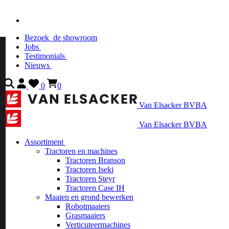
Bezoek
de showroom
Jobs
Testimonials
Nieuws
0
0
Van Elsacker BVBA
Van Elsacker BVBA
Assortiment
Tractoren en machines
Tractoren Branson
Tractoren Iseki
Tractoren Steyr
Tractoren Case IH
Maaien en grond bewerken
Robotmaaiers
Grasmaaiers
Verticuteermachines