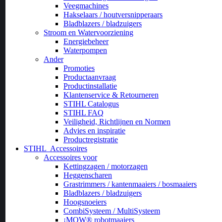
Veegmachines
Hakselaars / houtversnipperaars
Bladblazers / bladzuigers
Stroom en Watervoorziening
Energiebeheer
Waterpompen
Ander
Promoties
Productaanvraag
Productinstallatie
Klantenservice & Retourneren
STIHL Catalogus
STIHL FAQ
Veiligheid, Richtlijnen en Normen
Advies en inspiratie
Productregistratie
STIHL
Accessoires
Accessoires voor
Kettingzagen / motorzagen
Heggenscharen
Grastrimmers / kantenmaaiers / bosmaaiers
Bladblazers / bladzuigers
Hoogsnoeiers
CombiSysteem / MultiSysteem
¡MOW® robotmaaiers