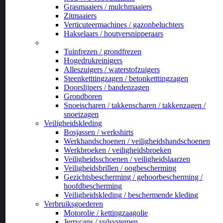
Grasmaaiers / mulchmaaiers
Zitmaaiers
Verticuteermachines / gazonbeluchters
Hakselaars / houtversnipperaars
_
Tuinfrezen / grondfrezen
Hogedrukreinigers
Alleszuigers / waterstofzuigers
Steenketttingzagen / betonketttingzagen
Doorslijpers / bandenzagen
Grondboren
Snoeischaren / takkenscharen / takkenzagen /
snoeizagen
Veiligheidskleding
Bosjassen / werkshirts
Werkhandschoenen / veiligheidshandschoenen
Werkbroeken / veiligheidsbroeken
Veiligheidsschoenen / veiligheidslaarzen
Veiligheidsbrillen / oogbescherming
Gezichtsbescherming / gehoorbescherming /
hoofdbescherming
Veiligheidskleding / beschermende kleding
Verbruiksgoederen
Motorolie / kettingzaagolie
Jerrycans / vulsystemen