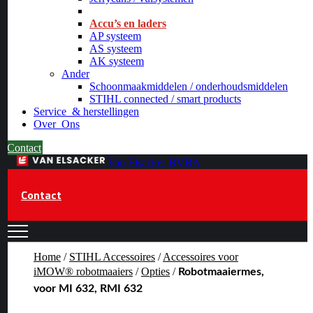
_
Accu’s en laders
AP systeem
AS systeem
AK systeem
Ander
Schoonmaakmiddelen / onderhoudsmiddelen
STIHL connected / smart products
Service
& herstellingen
Over
Ons
Contact
Van Elsacker BVBA
Contact
Home
/
STIHL Accessoires
/
Accessoires voor
iMOW® robotmaaiers
/
Opties
/
Robotmaaiermes,
voor MI 632, RMI 632