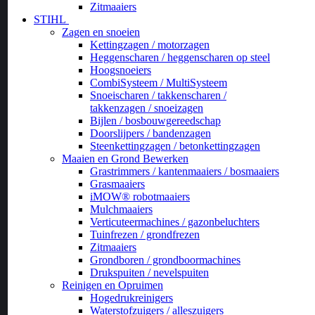
Zitmaaiers
STIHL
Zagen en snoeien
Kettingzagen / motorzagen
Heggenscharen / heggenscharen op steel
Hoogsnoeiers
CombiSysteem / MultiSysteem
Snoeischaren / takkenscharen /
takkenzagen / snoeizagen
Bijlen / bosbouwgereedschap
Doorslijpers / bandenzagen
Steenkettingzagen / betonkettingzagen
Maaien en Grond Bewerken
Grastrimmers / kantenmaaiers / bosmaaiers
Grasmaaiers
iMOW® robotmaaiers
Mulchmaaiers
Verticuteermachines / gazonbeluchters
Tuinfrezen / grondfrezen
Zitmaaiers
Grondboren / grondboormachines
Drukspuiten / nevelspuiten
Reinigen en Opruimen
Hogedrukreinigers
Waterstofzuigers / alleszuigers