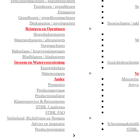
Verticuteermachines / gazonbeluchters
Tuinfrezen / grondfrezen
St
Zitmaaiers
Grondboren / grondboormachines
Drukspuiten / nevelspuiten
Snoeischaren / tak
Reinigen en Opruimen
Hogedrukreinigers
Waterstofzuigers / alleszuigers
We
Veegmachines
Hakselaars / houtversnipperaars
Bladblazers / bladzuigers
Stroom en Watervoorziening
Gezichtsbeschermi
Energiebeheer
Waterpompen
Ve
Ander
Motorolie 
Promoties
Jerryc
Productaanvraag
Productinstallatie
Klantenservice & Retourneren
STIHL Catalogus
STIHL FAQ
Veiligheid, Richtlijnen en Normen
Advies en inspiratie
Schoonmaakmiddel
Productregistratie
STIHL 