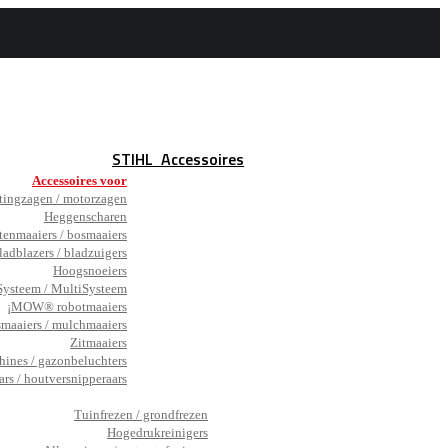
STIHL
Accessoires
Accessoires voor
tingzagen / motorzagen
Heggenscharen
tenmaaiers / bosmaaiers
ladblazers / bladzuigers
Hoogsnoeiers
ysteem / MultiSysteem
¡MOW® robotmaaiers
smaaiers / mulchmaaiers
Zitmaaiers
hines / gazonbeluchters
ars / houtversnipperaars
_
Tuinfrezen / grondfrezen
Hogedrukreinigers