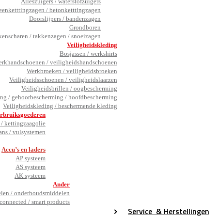
Alleszuigers / waterstofzuigers
eenketttingzagen / betonketttingzagen
Doorslijpers / bandenzagen
Grondboren
kenscharen / takkenzagen / snoeizagen
Veiligheidskleding
Bosjassen / werkshirts
rkhandschoenen / veiligheidshandschoenen
Werkbroeken / veiligheidsbroeken
Veiligheidsschoenen / veiligheidslaarzen
Veiligheidsbrillen / oogbescherming
ng / gehoorbescherming / hoofdbescherming
Veiligheidskleding / beschermende kleding
rbruiksgoederen
/ kettingzaagolie
ans / vulsystemen
_
Accu’s en laders
AP systeem
AS systeem
AK systeem
Ander
en / onderhoudsmiddelen
connected / smart products
Service
& Herstellingen