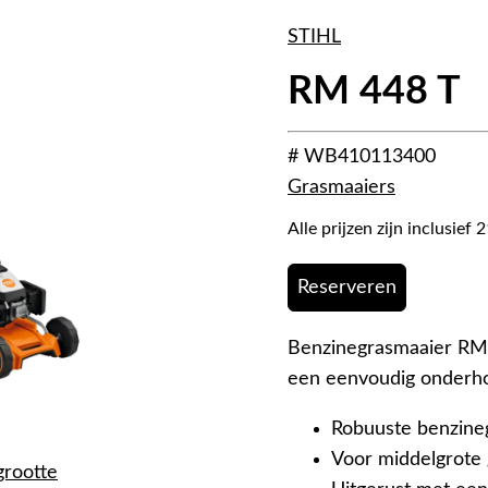
STIHL
RM 448 T
# WB410113400
Grasmaaiers
Alle prijzen zijn inclusie
Reserveren
Benzinegrasmaaier RM 4
een eenvoudig onderho
Robuuste benzine
Voor middelgrote
grootte