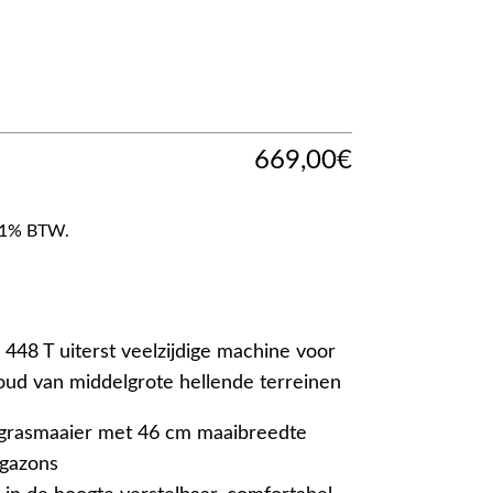
669,00
€
f 21% BTW.
48 T uiterst veelzijdige machine voor
ud van middelgrote hellende terreinen
grasmaaier met 46 cm maaibreedte
 gazons