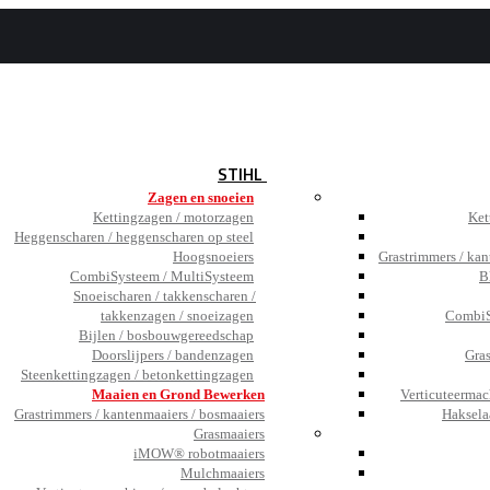
BEZOEK
DE SHOWROOM
JOBS
TESTIMONIALS
NIEUWS
STIHL
Zagen en snoeien
Kettingzagen / motorzagen
Ket
Heggenscharen / heggenscharen op steel
Hoogsnoeiers
Grastrimmers / kan
CombiSysteem / MultiSysteem
B
Snoeischaren / takkenscharen /
takkenzagen / snoeizagen
CombiS
Bijlen / bosbouwgereedschap
Doorslijpers / bandenzagen
Gra
Steenkettingzagen / betonkettingzagen
Maaien en Grond Bewerken
Verticuteermac
Grastrimmers / kantenmaaiers / bosmaaiers
Haksela
Grasmaaiers
iMOW® robotmaaiers
Mulchmaaiers