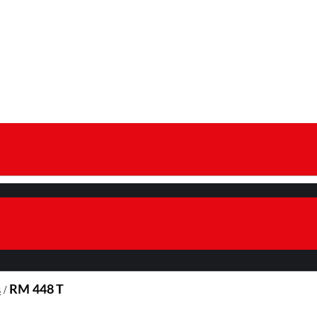
s
/
RM 448 T