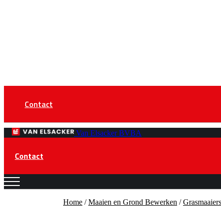
Contact
Van Elsacker BVBA
Contact
Home
/
Maaien en Grond Bewerken
/
Grasmaaier