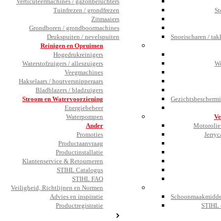
Verticuteermachines / gazonbeluchters
Tuinfrezen / grondfrezen
St
Zitmaaiers
Grondboren / grondboormachines
Drukspuiten / nevelspuiten
Snoeischaren / tak
Reinigen en Opruimen
Hogedrukreinigers
Waterstofzuigers / alleszuigers
We
Veegmachines
Hakselaars / houtversnipperaars
Bladblazers / bladzuigers
Stroom en Watervoorziening
Gezichtsbeschermi
Energiebeheer
Waterpompen
Ve
Ander
Motorolie 
Promoties
Jerryc
Productaanvraag
Productinstallatie
Klantenservice & Retourneren
STIHL Catalogus
STIHL FAQ
Veiligheid, Richtlijnen en Normen
Advies en inspiratie
Schoonmaakmiddel
Productregistratie
STIHL 