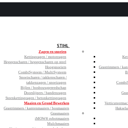
BEZOEK
DE SHOWROOM
JOBS
TESTIMONIALS
NIEUWS
STIHL
Zagen en snoeien
Kettingzagen / motorzagen
Ket
Heggenscharen / heggenscharen op steel
Hoogsnoeiers
Grastrimmers / kan
CombiSysteem / MultiSysteem
B
Snoeischaren / takkenscharen /
takkenzagen / snoeizagen
CombiS
Bijlen / bosbouwgereedschap
Doorslijpers / bandenzagen
Gra
Steenkettingzagen / betonkettingzagen
Maaien en Grond Bewerken
Verticuteermac
Grastrimmers / kantenmaaiers / bosmaaiers
Haksela
Grasmaaiers
iMOW® robotmaaiers
Mulchmaaiers