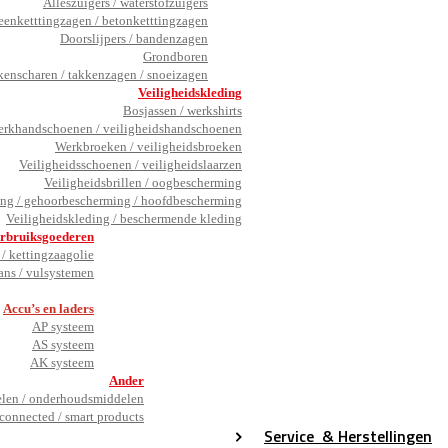
Alleszuigers / waterstofzuigers
eenketttingzagen / betonketttingzagen
Doorslijpers / bandenzagen
Grondboren
kenscharen / takkenzagen / snoeizagen
Veiligheidskleding
Bosjassen / werkshirts
rkhandschoenen / veiligheidshandschoenen
Werkbroeken / veiligheidsbroeken
Veiligheidsschoenen / veiligheidslaarzen
Veiligheidsbrillen / oogbescherming
ng / gehoorbescherming / hoofdbescherming
Veiligheidskleding / beschermende kleding
rbruiksgoederen
/ kettingzaagolie
ans / vulsystemen
_
Accu’s en laders
AP systeem
AS systeem
AK systeem
Ander
en / onderhoudsmiddelen
connected / smart products
Service
& Herstellingen