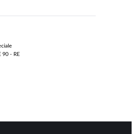
eciale
E 90 - RE