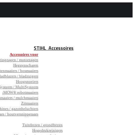
STIHL
Accessoires
Accessoires voor
tingzagen / motorzagen
Heggenscharen
tenmaaiers / bosmaaiers
ladblazers / bladzuigers
Hoogsnoeiers
ysteem / MultiSysteem
¡MOW® robotmaaiers
smaaiers / mulchmaaiers
Zitmaaiers
hines / gazonbeluchters
ars / houtversnipperaars
_
Tuinfrezen / grondfrezen
Hogedrukreinigers