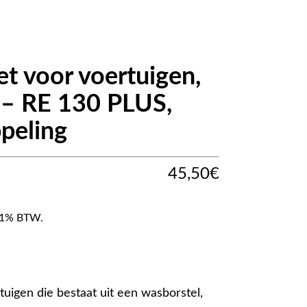
et voor voertuigen,
 – RE 130 PLUS,
peling
45,50
€
f 21% BTW.
tuigen die bestaat uit een wasborstel,