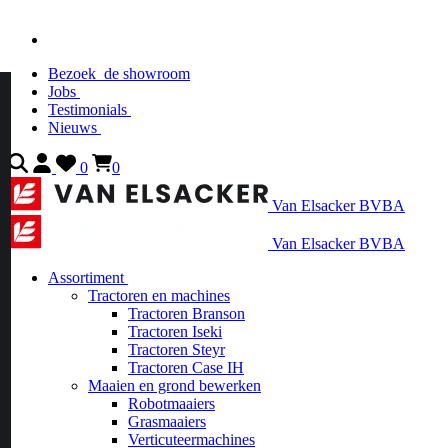
Bezoek
de showroom
Jobs
Testimonials
Nieuws
0
0
Van Elsacker BVBA
Van Elsacker BVBA
Assortiment
Tractoren en machines
Tractoren Branson
Tractoren Iseki
Tractoren Steyr
Tractoren Case IH
Maaien en grond bewerken
Robotmaaiers
Grasmaaiers
Verticuteermachines