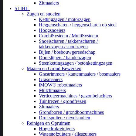
Zitmaaiers
STIHL
Zagen en snoeien
Kettingzagen / motorzagen
Heggenscharen / heggenscharen op steel
Hoogsnoeiers
CombiSysteem / MultiSysteem
Snoeischaren / takkenscharen /
takkenzagen / snoeizagen
Bijlen / bosbouwgereedschap
Doorslijpers / bandenzagen
Steenkettingzagen / betonkettingzagen
Maaien en Grond Bewerken
Grastrimmers / kantenmaaiers / bosmaaiers
Grasmaaiers
iMOW® robotmaaiers
Mulchmaaiers
Verticuteermachines / gazonbeluchters
Tuinfrezen / grondfrezen
Zitmaaiers
Grondboren / grondboormachines
Drukspuiten / nevelspuiten
Reinigen en Opruimen
Hogedrukreinigers
Waterstofzuigers / alleszuigers