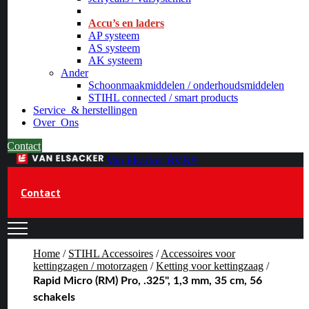
_
Accu’s en laders
AP systeem
AS systeem
AK systeem
Ander
Schoonmaakmiddelen / onderhoudsmiddelen
STIHL connected / smart products
Service
& herstellingen
Over
Ons
Contact
Van Elsacker BVBA
Contact
Home
/
STIHL Accessoires
/
Accessoires voor
kettingzagen / motorzagen
/
Ketting voor kettingzaag
/
Rapid Micro (RM) Pro, .325", 1,3 mm, 35 cm, 56
schakels