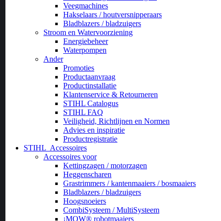
Veegmachines
Hakselaars / houtversnipperaars
Bladblazers / bladzuigers
Stroom en Watervoorziening
Energiebeheer
Waterpompen
Ander
Promoties
Productaanvraag
Productinstallatie
Klantenservice & Retourneren
STIHL Catalogus
STIHL FAQ
Veiligheid, Richtlijnen en Normen
Advies en inspiratie
Productregistratie
STIHL
Accessoires
Accessoires voor
Kettingzagen / motorzagen
Heggenscharen
Grastrimmers / kantenmaaiers / bosmaaiers
Bladblazers / bladzuigers
Hoogsnoeiers
CombiSysteem / MultiSysteem
¡MOW® robotmaaiers