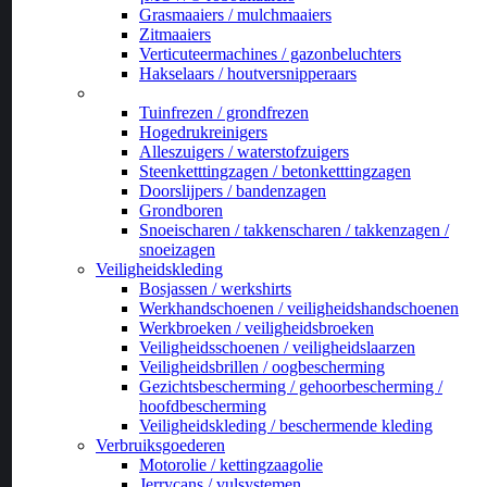
Grasmaaiers / mulchmaaiers
Zitmaaiers
Verticuteermachines / gazonbeluchters
Hakselaars / houtversnipperaars
_
Tuinfrezen / grondfrezen
Hogedrukreinigers
Alleszuigers / waterstofzuigers
Steenketttingzagen / betonketttingzagen
Doorslijpers / bandenzagen
Grondboren
Snoeischaren / takkenscharen / takkenzagen /
snoeizagen
Veiligheidskleding
Bosjassen / werkshirts
Werkhandschoenen / veiligheidshandschoenen
Werkbroeken / veiligheidsbroeken
Veiligheidsschoenen / veiligheidslaarzen
Veiligheidsbrillen / oogbescherming
Gezichtsbescherming / gehoorbescherming /
hoofdbescherming
Veiligheidskleding / beschermende kleding
Verbruiksgoederen
Motorolie / kettingzaagolie
Jerrycans / vulsystemen