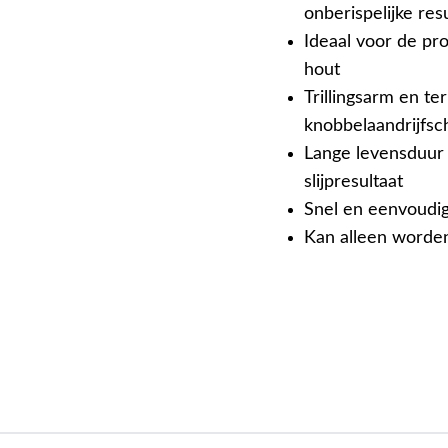
onberispelijke res
Ideaal voor de pr
hout
Trillingsarm en t
knobbelaandrijfsc
Lange levensduur 
slijpresultaat
Snel en eenvoudig
Kan alleen worden