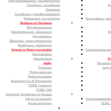
Verticuteermachines / gazonbeluchters
Tuinfrezen / grondfrezen
St
Zitmaaiers
Grondboren / grondboormachines
Drukspuiten / nevelspuiten
Snoeischaren / tak
Reinigen en Opruimen
Hogedrukreinigers
Waterstofzuigers / alleszuigers
We
Veegmachines
Hakselaars / houtversnipperaars
Bladblazers / bladzuigers
Stroom en Watervoorziening
Gezichtsbeschermi
Energiebeheer
Waterpompen
Ve
Ander
Motorolie 
Promoties
Jerryc
Productaanvraag
Productinstallatie
Klantenservice & Retourneren
STIHL Catalogus
STIHL FAQ
Veiligheid, Richtlijnen en Normen
Advies en inspiratie
Schoonmaakmiddel
Productregistratie
STIHL 