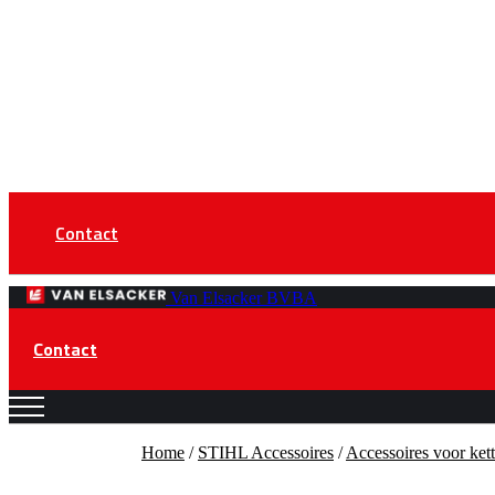
Contact
Van Elsacker BVBA
Contact
Home
/
STIHL Accessoires
/
Accessoires voor ket