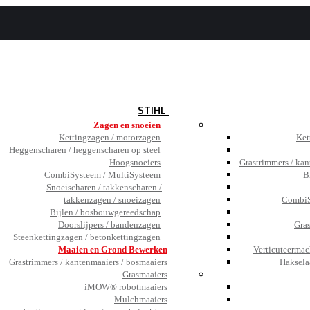
BEZOEK
DE SHOWROOM
JOBS
TESTIMONIALS
NIEUWS
STIHL
Zagen en snoeien
Kettingzagen / motorzagen
Ket
Heggenscharen / heggenscharen op steel
Hoogsnoeiers
Grastrimmers / kan
CombiSysteem / MultiSysteem
B
Snoeischaren / takkenscharen /
takkenzagen / snoeizagen
CombiS
Bijlen / bosbouwgereedschap
Doorslijpers / bandenzagen
Gra
Steenkettingzagen / betonkettingzagen
Maaien en Grond Bewerken
Verticuteermac
Grastrimmers / kantenmaaiers / bosmaaiers
Haksela
Grasmaaiers
iMOW® robotmaaiers
Mulchmaaiers