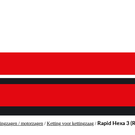
tingzagen / motorzagen
/
Ketting voor kettingzaag
/
Rapid Hexa 3 (R