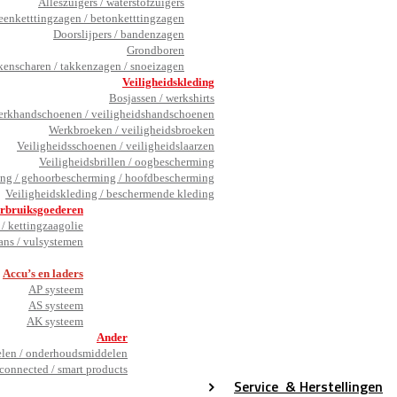
Alleszuigers / waterstofzuigers
eenketttingzagen / betonketttingzagen
Doorslijpers / bandenzagen
Grondboren
kenscharen / takkenzagen / snoeizagen
Veiligheidskleding
Bosjassen / werkshirts
rkhandschoenen / veiligheidshandschoenen
Werkbroeken / veiligheidsbroeken
Veiligheidsschoenen / veiligheidslaarzen
Veiligheidsbrillen / oogbescherming
ng / gehoorbescherming / hoofdbescherming
Veiligheidskleding / beschermende kleding
rbruiksgoederen
/ kettingzaagolie
ans / vulsystemen
_
Accu’s en laders
AP systeem
AS systeem
AK systeem
Ander
en / onderhoudsmiddelen
connected / smart products
Service
& Herstellingen