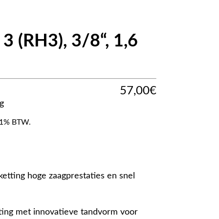
3 (RH3), 3/8“, 1,6
57,00
€
g
f 21% BTW.
etting hoge zaagprestaties en snel
ting met innovatieve tandvorm voor