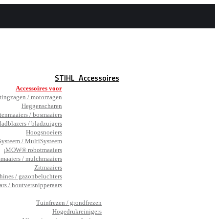
STIHL
Accessoires
Accessoires voor
tingzagen / motorzagen
Heggenscharen
tenmaaiers / bosmaaiers
ladblazers / bladzuigers
Hoogsnoeiers
ysteem / MultiSysteem
¡MOW® robotmaaiers
smaaiers / mulchmaaiers
Zitmaaiers
hines / gazonbeluchters
ars / houtversnipperaars
_
Tuinfrezen / grondfrezen
Hogedrukreinigers