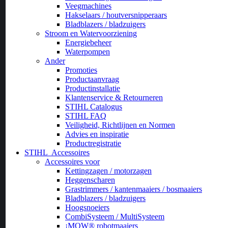
Veegmachines
Hakselaars / houtversnipperaars
Bladblazers / bladzuigers
Stroom en Watervoorziening
Energiebeheer
Waterpompen
Ander
Promoties
Productaanvraag
Productinstallatie
Klantenservice & Retourneren
STIHL Catalogus
STIHL FAQ
Veiligheid, Richtlijnen en Normen
Advies en inspiratie
Productregistratie
STIHL
Accessoires
Accessoires voor
Kettingzagen / motorzagen
Heggenscharen
Grastrimmers / kantenmaaiers / bosmaaiers
Bladblazers / bladzuigers
Hoogsnoeiers
CombiSysteem / MultiSysteem
¡MOW® robotmaaiers