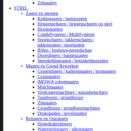
Zitmaaiers
STIHL
Zagen en snoeien
Kettingzagen / motorzagen
Heggenscharen / heggenscharen op steel
Hoogsnoeiers
CombiSysteem / MultiSysteem
Snoeischaren / takkenscharen /
takkenzagen / snoeizagen
Bijlen / bosbouwgereedschap
Doorslijpers / bandenzagen
Steenkettingzagen / betonkettingzagen
Maaien en Grond Bewerken
Grastrimmers / kantenmaaiers / bosmaaiers
Grasmaaiers
iMOW® robotmaaiers
Mulchmaaiers
Verticuteermachines / gazonbeluchters
Tuinfrezen / grondfrezen
Zitmaaiers
Grondboren / grondboormachines
Drukspuiten / nevelspuiten
Reinigen en Opruimen
Hogedrukreinigers
Waterstofzuigers / alleszuigers