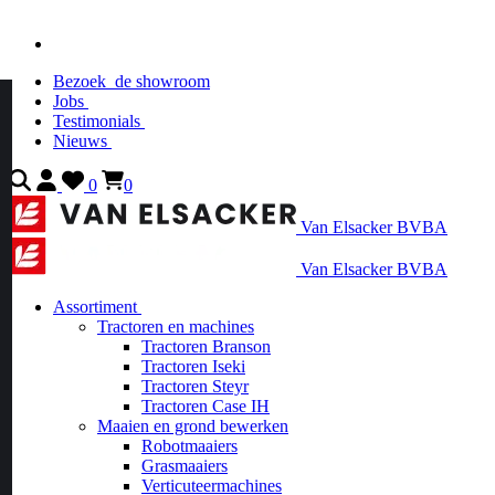
Bezoek
de showroom
Jobs
Testimonials
Nieuws
0
0
Van Elsacker BVBA
Van Elsacker BVBA
Assortiment
Tractoren en machines
Tractoren Branson
Tractoren Iseki
Tractoren Steyr
Tractoren Case IH
Maaien en grond bewerken
Robotmaaiers
Grasmaaiers
Verticuteermachines