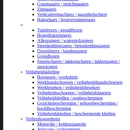
Grasmaaiers / mulchmaaiers
Zitmaaiers
Verticuteermachines / gazonbeluchters
Hakselaars / houtversnipperaars
_
Tuinfrezen / grondfrezen
Hogedrukreinigers
Alleszuigers / waterstofzuigers
Steenketttingzagen / betonketttingzagen
Doorslijpers / bandenzagen
Grondboren
Snoeischaren / takkenscharen / takkenzagen /
snoeizagen
Veiligheidskleding
Bosjassen / werkshirts
Werkhandschoenen / veiligheidshandschoenen
Werkbroeken / veiligheidsbroeken
Veiligheidsschoenen / veiligheidslaarzen
Veiligheidsbrillen / oogbescherming
Gezichtsbescherming / gehoorbescherming /
hoofdbescherming
Veiligheidskleding / beschermende kleding
Verbruiksgoederen
Motorolie / kettingzaagolie
Jerrycans / vulsystemen