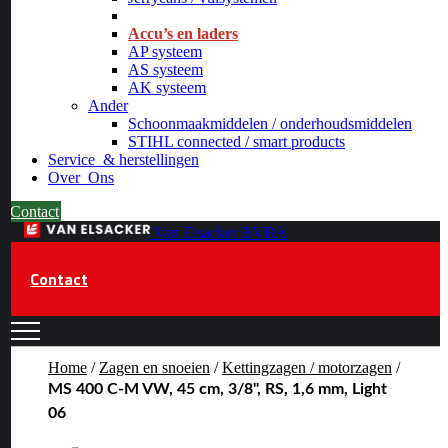
_
Accu’s en laders
AP systeem
AS systeem
AK systeem
Ander
Schoonmaakmiddelen / onderhoudsmiddelen
STIHL connected / smart products
Service
& herstellingen
Over
Ons
Contact
Van Elsacker BVBA
Contact
Home
/
Zagen en snoeien
/
Kettingzagen / motorzagen
/
MS 400 C-M VW, 45 cm, 3/8", RS, 1,6 mm, Light
06