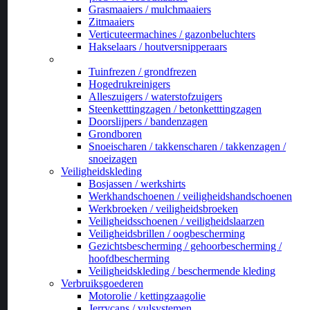
Grasmaaiers / mulchmaaiers
Zitmaaiers
Verticuteermachines / gazonbeluchters
Hakselaars / houtversnipperaars
_
Tuinfrezen / grondfrezen
Hogedrukreinigers
Alleszuigers / waterstofzuigers
Steenketttingzagen / betonketttingzagen
Doorslijpers / bandenzagen
Grondboren
Snoeischaren / takkenscharen / takkenzagen /
snoeizagen
Veiligheidskleding
Bosjassen / werkshirts
Werkhandschoenen / veiligheidshandschoenen
Werkbroeken / veiligheidsbroeken
Veiligheidsschoenen / veiligheidslaarzen
Veiligheidsbrillen / oogbescherming
Gezichtsbescherming / gehoorbescherming /
hoofdbescherming
Veiligheidskleding / beschermende kleding
Verbruiksgoederen
Motorolie / kettingzaagolie
Jerrycans / vulsystemen