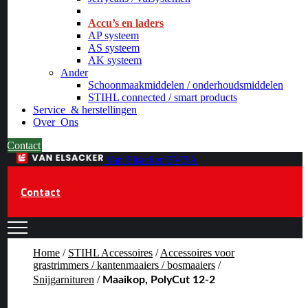
_
Accu’s en laders
AP systeem
AS systeem
AK systeem
Ander
Schoonmaakmiddelen / onderhoudsmiddelen
STIHL connected / smart products
Service
& herstellingen
Over
Ons
Contact
Van Elsacker BVBA
Contact
Home
/
STIHL Accessoires
/
Accessoires voor
grastrimmers / kantenmaaiers / bosmaaiers
/
Snijgarnituren
/
Maaikop, PolyCut 12-2