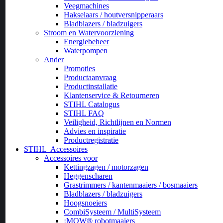
Veegmachines
Hakselaars / houtversnipperaars
Bladblazers / bladzuigers
Stroom en Watervoorziening
Energiebeheer
Waterpompen
Ander
Promoties
Productaanvraag
Productinstallatie
Klantenservice & Retourneren
STIHL Catalogus
STIHL FAQ
Veiligheid, Richtlijnen en Normen
Advies en inspiratie
Productregistratie
STIHL
Accessoires
Accessoires voor
Kettingzagen / motorzagen
Heggenscharen
Grastrimmers / kantenmaaiers / bosmaaiers
Bladblazers / bladzuigers
Hoogsnoeiers
CombiSysteem / MultiSysteem
¡MOW® robotmaaiers