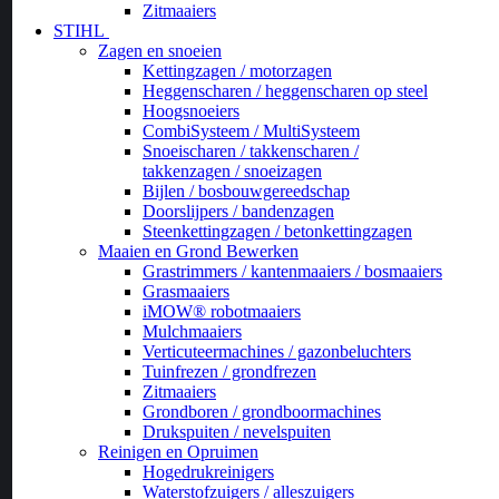
Zitmaaiers
STIHL
Zagen en snoeien
Kettingzagen / motorzagen
Heggenscharen / heggenscharen op steel
Hoogsnoeiers
CombiSysteem / MultiSysteem
Snoeischaren / takkenscharen /
takkenzagen / snoeizagen
Bijlen / bosbouwgereedschap
Doorslijpers / bandenzagen
Steenkettingzagen / betonkettingzagen
Maaien en Grond Bewerken
Grastrimmers / kantenmaaiers / bosmaaiers
Grasmaaiers
iMOW® robotmaaiers
Mulchmaaiers
Verticuteermachines / gazonbeluchters
Tuinfrezen / grondfrezen
Zitmaaiers
Grondboren / grondboormachines
Drukspuiten / nevelspuiten
Reinigen en Opruimen
Hogedrukreinigers
Waterstofzuigers / alleszuigers