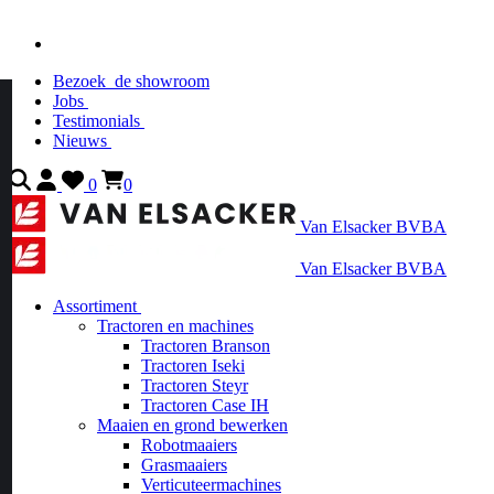
Bezoek
de showroom
Jobs
Testimonials
Nieuws
0
0
Van Elsacker BVBA
Van Elsacker BVBA
Assortiment
Tractoren en machines
Tractoren Branson
Tractoren Iseki
Tractoren Steyr
Tractoren Case IH
Maaien en grond bewerken
Robotmaaiers
Grasmaaiers
Verticuteermachines