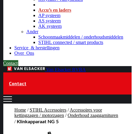
_
Accu’s en laders
AP systeem
AS systeem
AK systeem
Ander
Schoonmaakmiddelen / onderhoudsmiddelen
STIHL connected / smart products
Service
& herstellingen
Over
Ons
Contact
Van Elsacker BVBA
Contact
Home
/
STIHL Accessoires
/
Accessoires voor
kettingzagen / motorzagen
/
Onderhoud zaaggarnituren
/
Klinkapparaat NG 5