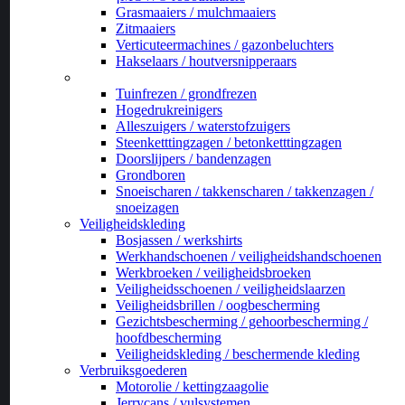
Grasmaaiers / mulchmaaiers
Zitmaaiers
Verticuteermachines / gazonbeluchters
Hakselaars / houtversnipperaars
_
Tuinfrezen / grondfrezen
Hogedrukreinigers
Alleszuigers / waterstofzuigers
Steenketttingzagen / betonketttingzagen
Doorslijpers / bandenzagen
Grondboren
Snoeischaren / takkenscharen / takkenzagen /
snoeizagen
Veiligheidskleding
Bosjassen / werkshirts
Werkhandschoenen / veiligheidshandschoenen
Werkbroeken / veiligheidsbroeken
Veiligheidsschoenen / veiligheidslaarzen
Veiligheidsbrillen / oogbescherming
Gezichtsbescherming / gehoorbescherming /
hoofdbescherming
Veiligheidskleding / beschermende kleding
Verbruiksgoederen
Motorolie / kettingzaagolie
Jerrycans / vulsystemen