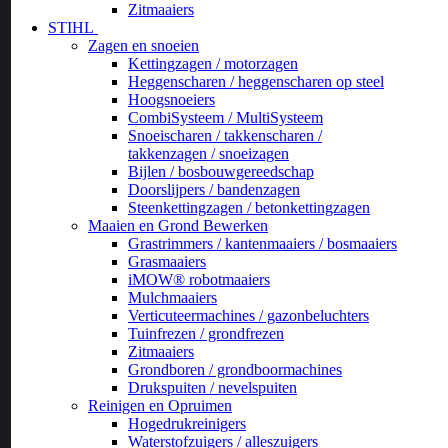
Zitmaaiers
STIHL
Zagen en snoeien
Kettingzagen / motorzagen
Heggenscharen / heggenscharen op steel
Hoogsnoeiers
CombiSysteem / MultiSysteem
Snoeischaren / takkenscharen /
takkenzagen / snoeizagen
Bijlen / bosbouwgereedschap
Doorslijpers / bandenzagen
Steenkettingzagen / betonkettingzagen
Maaien en Grond Bewerken
Grastrimmers / kantenmaaiers / bosmaaiers
Grasmaaiers
iMOW® robotmaaiers
Mulchmaaiers
Verticuteermachines / gazonbeluchters
Tuinfrezen / grondfrezen
Zitmaaiers
Grondboren / grondboormachines
Drukspuiten / nevelspuiten
Reinigen en Opruimen
Hogedrukreinigers
Waterstofzuigers / alleszuigers