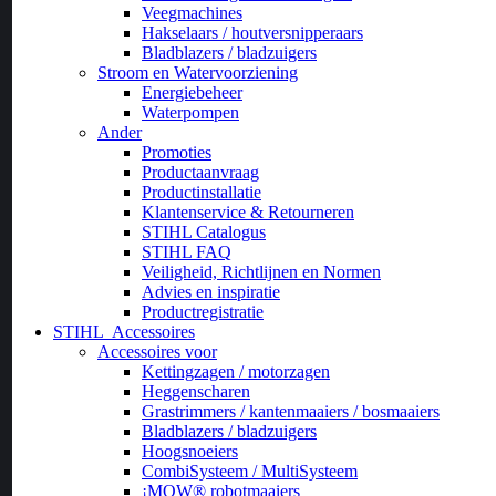
Veegmachines
Hakselaars / houtversnipperaars
Bladblazers / bladzuigers
Stroom en Watervoorziening
Energiebeheer
Waterpompen
Ander
Promoties
Productaanvraag
Productinstallatie
Klantenservice & Retourneren
STIHL Catalogus
STIHL FAQ
Veiligheid, Richtlijnen en Normen
Advies en inspiratie
Productregistratie
STIHL
Accessoires
Accessoires voor
Kettingzagen / motorzagen
Heggenscharen
Grastrimmers / kantenmaaiers / bosmaaiers
Bladblazers / bladzuigers
Hoogsnoeiers
CombiSysteem / MultiSysteem
¡MOW® robotmaaiers