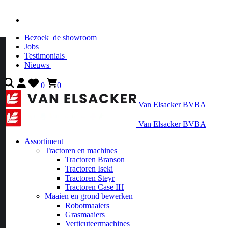
Bezoek
de showroom
Jobs
Testimonials
Nieuws
0
0
Van Elsacker BVBA
Van Elsacker BVBA
Assortiment
Tractoren en machines
Tractoren Branson
Tractoren Iseki
Tractoren Steyr
Tractoren Case IH
Maaien en grond bewerken
Robotmaaiers
Grasmaaiers
Verticuteermachines