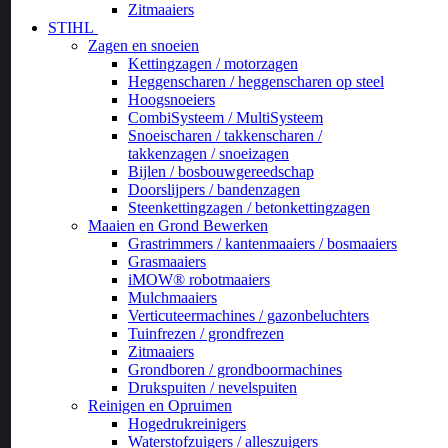
Zitmaaiers
STIHL
Zagen en snoeien
Kettingzagen / motorzagen
Heggenscharen / heggenscharen op steel
Hoogsnoeiers
CombiSysteem / MultiSysteem
Snoeischaren / takkenscharen /
takkenzagen / snoeizagen
Bijlen / bosbouwgereedschap
Doorslijpers / bandenzagen
Steenkettingzagen / betonkettingzagen
Maaien en Grond Bewerken
Grastrimmers / kantenmaaiers / bosmaaiers
Grasmaaiers
iMOW® robotmaaiers
Mulchmaaiers
Verticuteermachines / gazonbeluchters
Tuinfrezen / grondfrezen
Zitmaaiers
Grondboren / grondboormachines
Drukspuiten / nevelspuiten
Reinigen en Opruimen
Hogedrukreinigers
Waterstofzuigers / alleszuigers