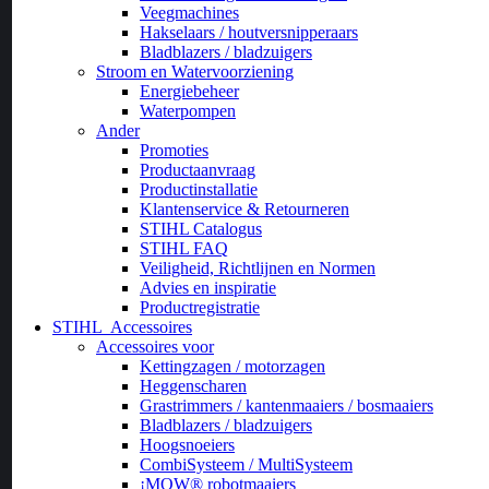
Veegmachines
Hakselaars / houtversnipperaars
Bladblazers / bladzuigers
Stroom en Watervoorziening
Energiebeheer
Waterpompen
Ander
Promoties
Productaanvraag
Productinstallatie
Klantenservice & Retourneren
STIHL Catalogus
STIHL FAQ
Veiligheid, Richtlijnen en Normen
Advies en inspiratie
Productregistratie
STIHL
Accessoires
Accessoires voor
Kettingzagen / motorzagen
Heggenscharen
Grastrimmers / kantenmaaiers / bosmaaiers
Bladblazers / bladzuigers
Hoogsnoeiers
CombiSysteem / MultiSysteem
¡MOW® robotmaaiers