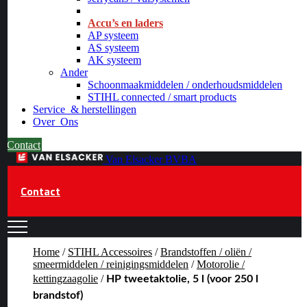
_
Accu’s en laders
AP systeem
AS systeem
AK systeem
Ander
Schoonmaakmiddelen / onderhoudsmiddelen
STIHL connected / smart products
Service
& herstellingen
Over
Ons
Contact
Van Elsacker BVBA
Contact
Home
/
STIHL Accessoires
/
Brandstoffen / oliën /
smeermiddelen / reinigingsmiddelen
/
Motorolie /
kettingzaagolie
/
HP tweetaktolie, 5 l (voor 250 l
brandstof)