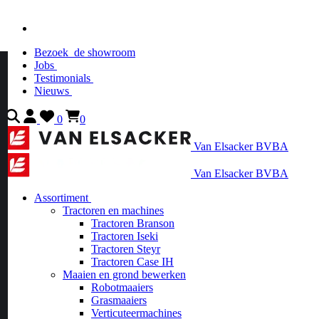
Bezoek
de showroom
Jobs
Testimonials
Nieuws
0
0
Van Elsacker BVBA
Van Elsacker BVBA
Assortiment
Tractoren en machines
Tractoren Branson
Tractoren Iseki
Tractoren Steyr
Tractoren Case IH
Maaien en grond bewerken
Robotmaaiers
Grasmaaiers
Verticuteermachines