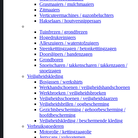
Grasmaaiers / mulchmaaiers
Zitmaaiers
Verticuteermachines / gazonbeluchters
Hakselaars / houtversnipperaars
_
Tuinfrezen / grondfrezen
Hogedrukreinigers
Alleszuigers / waterstofzuigers
Steenketttingzagen / betonketttingzagen
Doorslijpers / bandenzagen
Grondboren
Snoeischaren / takkenscharen / takkenzagen /
snoeizagen
Veiligheidskleding
Bosjassen / werkshirts
Werkhandschoenen / veiligheidshandschoenen
Werkbroeken / veiligheidsbroeken
Veiligheidsschoenen / veiligheidslaarzen
Veiligheidsbrillen / oogbescherming
Gezichtsbescherming / gehoorbescherming /
hoofdbescherming
Veiligheidskleding / beschermende kleding
Verbruiksgoederen
Motorolie / kettingzaagolie
Jerrycans / vulsystemen