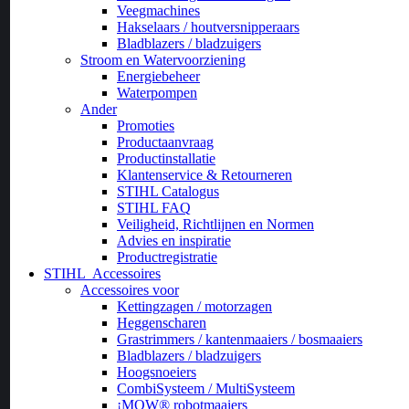
Veegmachines
Hakselaars / houtversnipperaars
Bladblazers / bladzuigers
Stroom en Watervoorziening
Energiebeheer
Waterpompen
Ander
Promoties
Productaanvraag
Productinstallatie
Klantenservice & Retourneren
STIHL Catalogus
STIHL FAQ
Veiligheid, Richtlijnen en Normen
Advies en inspiratie
Productregistratie
STIHL
Accessoires
Accessoires voor
Kettingzagen / motorzagen
Heggenscharen
Grastrimmers / kantenmaaiers / bosmaaiers
Bladblazers / bladzuigers
Hoogsnoeiers
CombiSysteem / MultiSysteem
¡MOW® robotmaaiers