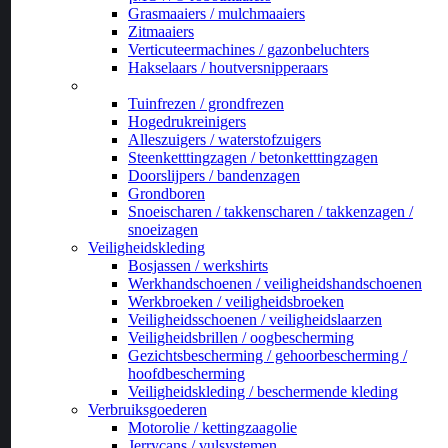
Grasmaaiers / mulchmaaiers
Zitmaaiers
Verticuteermachines / gazonbeluchters
Hakselaars / houtversnipperaars
_
Tuinfrezen / grondfrezen
Hogedrukreinigers
Alleszuigers / waterstofzuigers
Steenketttingzagen / betonketttingzagen
Doorslijpers / bandenzagen
Grondboren
Snoeischaren / takkenscharen / takkenzagen /
snoeizagen
Veiligheidskleding
Bosjassen / werkshirts
Werkhandschoenen / veiligheidshandschoenen
Werkbroeken / veiligheidsbroeken
Veiligheidsschoenen / veiligheidslaarzen
Veiligheidsbrillen / oogbescherming
Gezichtsbescherming / gehoorbescherming /
hoofdbescherming
Veiligheidskleding / beschermende kleding
Verbruiksgoederen
Motorolie / kettingzaagolie
Jerrycans / vulsystemen