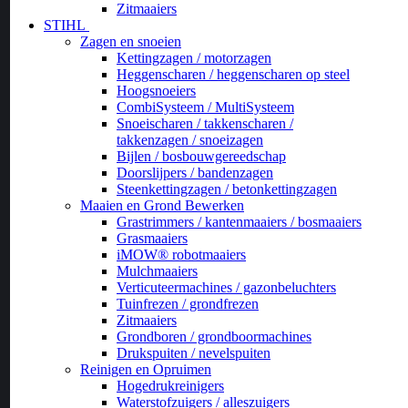
Zitmaaiers
STIHL
Zagen en snoeien
Kettingzagen / motorzagen
Heggenscharen / heggenscharen op steel
Hoogsnoeiers
CombiSysteem / MultiSysteem
Snoeischaren / takkenscharen /
takkenzagen / snoeizagen
Bijlen / bosbouwgereedschap
Doorslijpers / bandenzagen
Steenkettingzagen / betonkettingzagen
Maaien en Grond Bewerken
Grastrimmers / kantenmaaiers / bosmaaiers
Grasmaaiers
iMOW® robotmaaiers
Mulchmaaiers
Verticuteermachines / gazonbeluchters
Tuinfrezen / grondfrezen
Zitmaaiers
Grondboren / grondboormachines
Drukspuiten / nevelspuiten
Reinigen en Opruimen
Hogedrukreinigers
Waterstofzuigers / alleszuigers