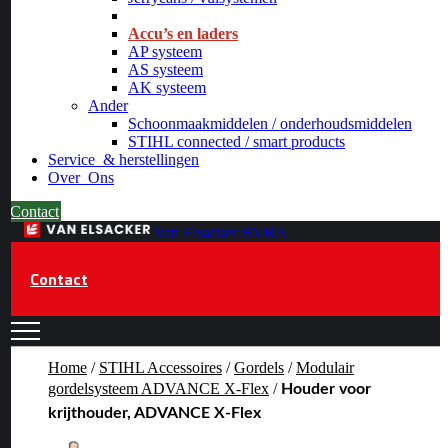
_
Accu’s en laders
AP systeem
AS systeem
AK systeem
Ander
Schoonmaakmiddelen / onderhoudsmiddelen
STIHL connected / smart products
Service
& herstellingen
Over
Ons
Contact
Van Elsacker BVBA
Contact
Home
/
STIHL Accessoires
/
Gordels
/
Modulair
gordelsysteem ADVANCE X-Flex
/
Houder voor
krijthouder, ADVANCE X-Flex