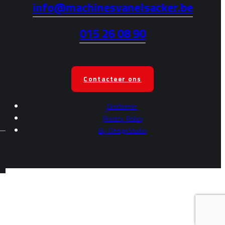
info@machinesvanelsacker.be
015 26 08 90
Contacteer ons
Disclaimer
Privacy
Policy
By
DesignStudio