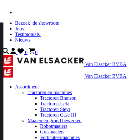
Bezoek
de showroom
Jobs
Testimonials
Nieuws
0
0
Van Elsacker BVBA
Van Elsacker BVBA
Assortiment
Tractoren en machines
Tractoren Branson
Tractoren Iseki
Tractoren Steyr
Tractoren Case IH
Maaien en grond bewerken
Robotmaaiers
Grasmaaiers
Verticuteermachines