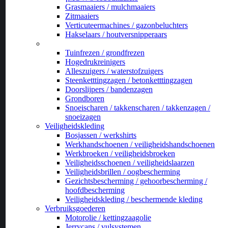
Grasmaaiers / mulchmaaiers
Zitmaaiers
Verticuteermachines / gazonbeluchters
Hakselaars / houtversnipperaars
_
Tuinfrezen / grondfrezen
Hogedrukreinigers
Alleszuigers / waterstofzuigers
Steenketttingzagen / betonketttingzagen
Doorslijpers / bandenzagen
Grondboren
Snoeischaren / takkenscharen / takkenzagen /
snoeizagen
Veiligheidskleding
Bosjassen / werkshirts
Werkhandschoenen / veiligheidshandschoenen
Werkbroeken / veiligheidsbroeken
Veiligheidsschoenen / veiligheidslaarzen
Veiligheidsbrillen / oogbescherming
Gezichtsbescherming / gehoorbescherming /
hoofdbescherming
Veiligheidskleding / beschermende kleding
Verbruiksgoederen
Motorolie / kettingzaagolie
Jerrycans / vulsystemen