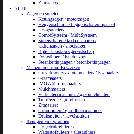
Zitmaaiers
STIHL
Zagen en snoeien
Kettingzagen / motorzagen
Heggenscharen / heggenscharen op steel
Hoogsnoeiers
CombiSysteem / MultiSysteem
Snoeischaren / takkenscharen /
takkenzagen / snoeizagen
Bijlen / bosbouwgereedschap
Doorslijpers / bandenzagen
Steenkettingzagen / betonkettingzagen
Maaien en Grond Bewerken
Grastrimmers / kantenmaaiers / bosmaaiers
Grasmaaiers
iMOW® robotmaaiers
Mulchmaaiers
Verticuteermachines / gazonbeluchters
Tuinfrezen / grondfrezen
Zitmaaiers
Grondboren / grondboormachines
Drukspuiten / nevelspuiten
Reinigen en Opruimen
Hogedrukreinigers
Waterstofzuigers / alleszuigers