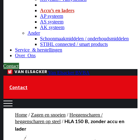
_
Accu’s en laders
AP systeem
AS systeem
AK systeem
Ander
Schoonmaakmiddelen / onderhoudsmiddelen
STIHL connected / smart products
Service
& herstellingen
Over
Ons
Contact
Van Elsacker BVBA
Contact
Home
/
Zagen en snoeien
/
Heggenscharen /
heggenscharen op steel
/
HLA 150 B, zonder accu en
lader