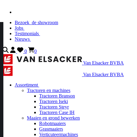
Bezoek
de showroom
Jobs
Testimonials
Nieuws
0
0
Van Elsacker BVBA
Van Elsacker BVBA
Assortiment
Tractoren en machines
Tractoren Branson
Tractoren Iseki
Tractoren Steyr
Tractoren Case IH
Maaien en grond bewerken
Robotmaaiers
Grasmaaiers
Verticuteermachines