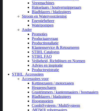
Veegmachines
Hakselaars / houtversnipperaars
Bladblazers / bladzuigers
Stroom en Watervoorziening
Energiebeheer
Waterpompen
Ander
Promoties
Productaanvraag
Productinstallatie
Klantenservice & Retourneren
STIHL Catalogus
STIHL FAQ
Veiligheid, Richtlijnen en Normen
Advies en inspiratie
Productregistratie
STIHL
Accessoires
Accessoires voor
Kettingzagen / motorzagen
Heggenscharen
Grastrimmers / kantenmaaiers / bosmaaiers
Bladblazers / bladzuigers
Hoogsnoeiers
CombiSysteem / MultiSysteem
¡MOW® robotmaaiers