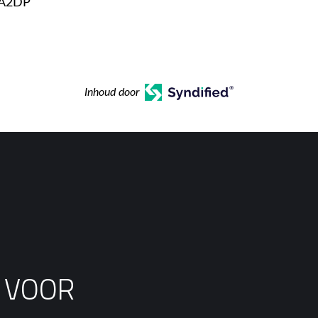
 A2DP
Inhoud door
S VOOR