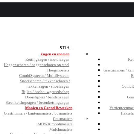
BEZOEK
DE SHOWROOM
JOBS
TESTIMONIALS
NIEUWS
STIHL
Zagen en snoeien
Kettingzagen / motorzagen
Ket
Heggenscharen / heggenscharen op steel
Hoogsnoeiers
Grastrimmers / kan
CombiSysteem / MultiSysteem
B
Snoeischaren / takkenscharen /
takkenzagen / snoeizagen
CombiS
Bijlen / bosbouwgereedschap
Doorslijpers / bandenzagen
Gra
Steenkettingzagen / betonkettingzagen
Maaien en Grond Bewerken
Verticuteermac
Grastrimmers / kantenmaaiers / bosmaaiers
Haksela
Grasmaaiers
iMOW® robotmaaiers
Mulchmaaiers