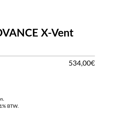
DVANCE X-Vent
534,00
€
n.
f 21% BTW.