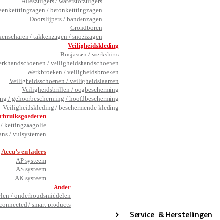
Alleszuigers / waterstofzuigers
eenketttingzagen / betonketttingzagen
Doorslijpers / bandenzagen
Grondboren
kenscharen / takkenzagen / snoeizagen
Veiligheidskleding
Bosjassen / werkshirts
rkhandschoenen / veiligheidshandschoenen
Werkbroeken / veiligheidsbroeken
Veiligheidsschoenen / veiligheidslaarzen
Veiligheidsbrillen / oogbescherming
ng / gehoorbescherming / hoofdbescherming
Veiligheidskleding / beschermende kleding
rbruiksgoederen
/ kettingzaagolie
ans / vulsystemen
_
Accu’s en laders
AP systeem
AS systeem
AK systeem
Ander
en / onderhoudsmiddelen
connected / smart products
Service
& Herstellingen