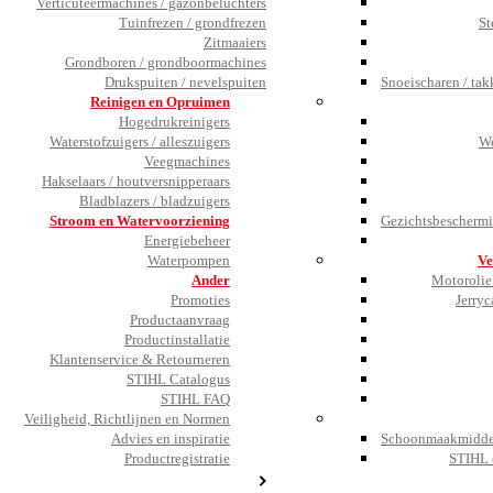
Verticuteermachines / gazonbeluchters
Tuinfrezen / grondfrezen
St
Zitmaaiers
Grondboren / grondboormachines
Drukspuiten / nevelspuiten
Snoeischaren / tak
Reinigen en Opruimen
Hogedrukreinigers
Waterstofzuigers / alleszuigers
We
Veegmachines
Hakselaars / houtversnipperaars
Bladblazers / bladzuigers
Stroom en Watervoorziening
Gezichtsbeschermi
Energiebeheer
Waterpompen
Ve
Ander
Motorolie 
Promoties
Jerryc
Productaanvraag
Productinstallatie
Klantenservice & Retourneren
STIHL Catalogus
STIHL FAQ
Veiligheid, Richtlijnen en Normen
Advies en inspiratie
Schoonmaakmiddel
Productregistratie
STIHL 