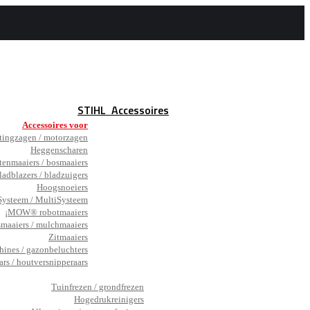
STIHL
Accessoires
Accessoires voor
tingzagen / motorzagen
Heggenscharen
tenmaaiers / bosmaaiers
ladblazers / bladzuigers
Hoogsnoeiers
ysteem / MultiSysteem
¡MOW® robotmaaiers
smaaiers / mulchmaaiers
Zitmaaiers
hines / gazonbeluchters
ars / houtversnipperaars
_
Tuinfrezen / grondfrezen
Hogedrukreinigers