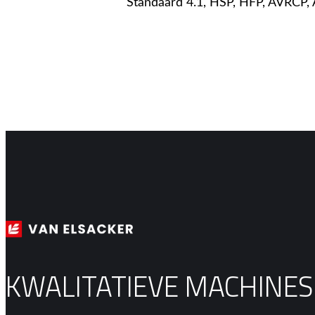
Standaard 4.1, HSP, HFP, AVRCP,
KWALITATIEVE MACHINE