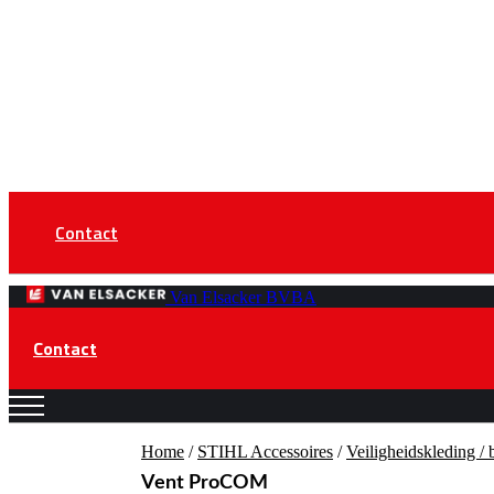
Contact
Van Elsacker BVBA
Contact
Home
/
STIHL Accessoires
/
Veiligheidskleding /
Vent ProCOM