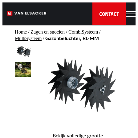
CONTACT
Home
/
Zagen en snoeien
/
CombiSysteem /
MultiSysteem
/
Gazonbeluchter, RL-MM
Bekijk volledige grootte