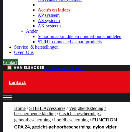
_
Accu’s en laders
AP systeem
AS systeem
AK systeem
Ander
Schoonmaakmiddelen / onderhoudsmiddelen
STIHL connected / smart products
Service
& herstellingen
Over
Ons
Contact
Van Elsacker BVBA
Contact
Home
/
STIHL Accessoires
/
Veiligheidskleding /
beschermende kleding
/
Gezichtsbescherming /
gehoorbescherming / hoofdbescherming
/
FUNCTION
GPA 24, gezicht-gehoorbescherming, nylon vizier