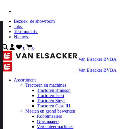
Bezoek
de showroom
Jobs
Testimonials
Nieuws
0
0
Van Elsacker BVBA
Van Elsacker BVBA
Assortiment
Tractoren en machines
Tractoren Branson
Tractoren Iseki
Tractoren Steyr
Tractoren Case IH
Maaien en grond bewerken
Robotmaaiers
Grasmaaiers
Verticuteermachines