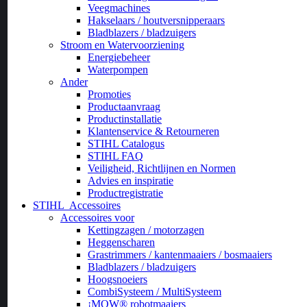
Veegmachines
Hakselaars / houtversnipperaars
Bladblazers / bladzuigers
Stroom en Watervoorziening
Energiebeheer
Waterpompen
Ander
Promoties
Productaanvraag
Productinstallatie
Klantenservice & Retourneren
STIHL Catalogus
STIHL FAQ
Veiligheid, Richtlijnen en Normen
Advies en inspiratie
Productregistratie
STIHL
Accessoires
Accessoires voor
Kettingzagen / motorzagen
Heggenscharen
Grastrimmers / kantenmaaiers / bosmaaiers
Bladblazers / bladzuigers
Hoogsnoeiers
CombiSysteem / MultiSysteem
¡MOW® robotmaaiers