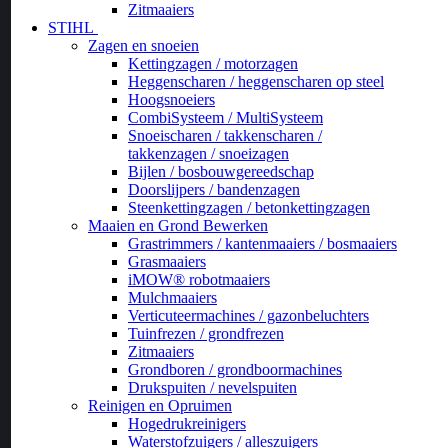
Zitmaaiers
STIHL
Zagen en snoeien
Kettingzagen / motorzagen
Heggenscharen / heggenscharen op steel
Hoogsnoeiers
CombiSysteem / MultiSysteem
Snoeischaren / takkenscharen /
takkenzagen / snoeizagen
Bijlen / bosbouwgereedschap
Doorslijpers / bandenzagen
Steenkettingzagen / betonkettingzagen
Maaien en Grond Bewerken
Grastrimmers / kantenmaaiers / bosmaaiers
Grasmaaiers
iMOW® robotmaaiers
Mulchmaaiers
Verticuteermachines / gazonbeluchters
Tuinfrezen / grondfrezen
Zitmaaiers
Grondboren / grondboormachines
Drukspuiten / nevelspuiten
Reinigen en Opruimen
Hogedrukreinigers
Waterstofzuigers / alleszuigers