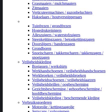
Grasmaaiers / mulchmaaiers
Zitmaaiers
Verticuteermachines / gazonbeluchters
Hakselaars / houtversnipperaars
_
Tuinfrezen / grondfrezen
Hogedrukreinigers
Alleszuigers / waterstofzuigers
Steenketttingzagen / betonketttingzagen
Doorslijpers / bandenzagen
Grondboren
Snoeischaren / takkenscharen / takkenzagen /
snoeizagen
Veiligheidskleding
Bosjassen / werkshirts
Werkhandschoenen / veiligheidshandschoenen
Werkbroeken / veiligheidsbroeken
Veiligheidsschoenen / veiligheidslaarzen
Veiligheidsbrillen / oogbescherming
Gezichtsbescherming / gehoorbescherming /
hoofdbescherming
Veiligheidskleding / beschermende kleding
Verbruiksgoederen
Motorolie / kettingzaagolie
Jerrycans / vulsystemen