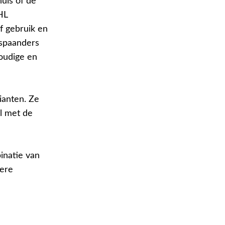
huis of de
HL
ef gebruik en
 spaanders
voudige en
rianten. Ze
el met de
inatie van
tere