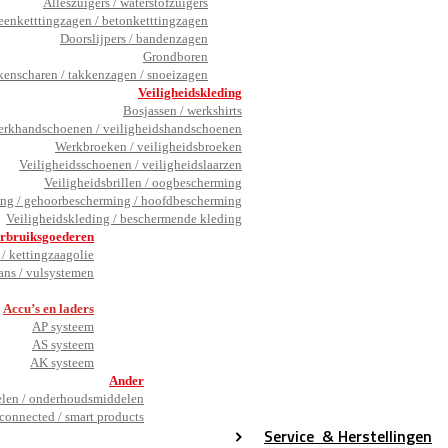
Alleszuigers / waterstofzuigers
eenketttingzagen / betonketttingzagen
Doorslijpers / bandenzagen
Grondboren
kenscharen / takkenzagen / snoeizagen
Veiligheidskleding
Bosjassen / werkshirts
rkhandschoenen / veiligheidshandschoenen
Werkbroeken / veiligheidsbroeken
Veiligheidsschoenen / veiligheidslaarzen
Veiligheidsbrillen / oogbescherming
ng / gehoorbescherming / hoofdbescherming
Veiligheidskleding / beschermende kleding
rbruiksgoederen
/ kettingzaagolie
ans / vulsystemen
_
Accu’s en laders
AP systeem
AS systeem
AK systeem
Ander
en / onderhoudsmiddelen
connected / smart products
Service
& Herstellingen