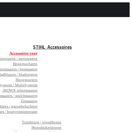
STIHL
Accessoires
Accessoires voor
tingzagen / motorzagen
Heggenscharen
tenmaaiers / bosmaaiers
ladblazers / bladzuigers
Hoogsnoeiers
ysteem / MultiSysteem
¡MOW® robotmaaiers
smaaiers / mulchmaaiers
Zitmaaiers
hines / gazonbeluchters
ars / houtversnipperaars
_
Tuinfrezen / grondfrezen
Hogedrukreinigers