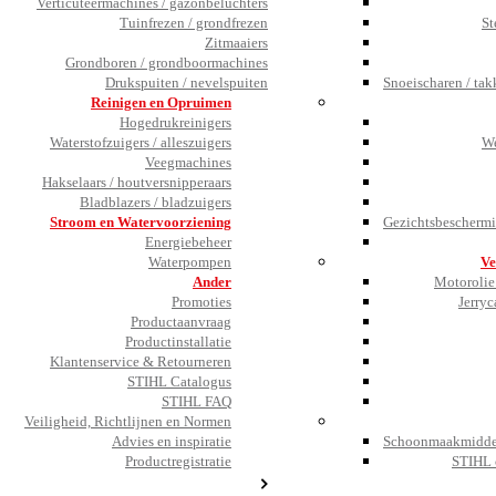
Verticuteermachines / gazonbeluchters
Tuinfrezen / grondfrezen
St
Zitmaaiers
Grondboren / grondboormachines
Drukspuiten / nevelspuiten
Snoeischaren / tak
Reinigen en Opruimen
Hogedrukreinigers
Waterstofzuigers / alleszuigers
We
Veegmachines
Hakselaars / houtversnipperaars
Bladblazers / bladzuigers
Stroom en Watervoorziening
Gezichtsbeschermi
Energiebeheer
Waterpompen
Ve
Ander
Motorolie 
Promoties
Jerryc
Productaanvraag
Productinstallatie
Klantenservice & Retourneren
STIHL Catalogus
STIHL FAQ
Veiligheid, Richtlijnen en Normen
Advies en inspiratie
Schoonmaakmiddel
Productregistratie
STIHL 