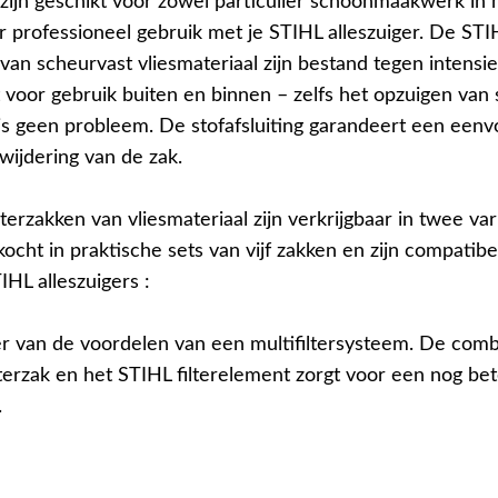
 zijn geschikt voor zowel particulier schoonmaakwerk in 
r professioneel gebruik met je STIHL alleszuiger. De STI
 van scheurvast vliesmateriaal zijn bestand tegen intensi
t voor gebruik buiten en binnen – zelfs het opzuigen van
s is geen probleem. De stofafsluiting garandeert een een
rwijdering van de zak.
terzakken van vliesmateriaal zijn verkrijgbaar in twee va
ocht in praktische sets van vijf zakken en zijn compatib
HL alleszuigers :
eer van de voordelen van een multifiltersysteem. De comb
lterzak en het STIHL filterelement zorgt voor een nog be
.