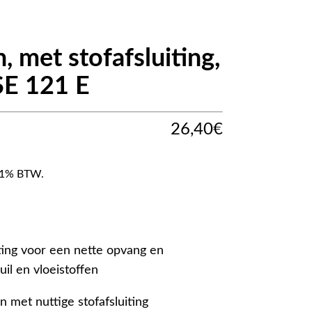
, met stofafsluiting,
SE 121 E
26,40
€
f 21% BTW.
iting voor een nette opvang en
uil en vloeistoffen
en met nuttige stofafsluiting