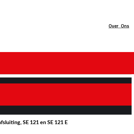
Over
Ons
fsluiting, SE 121 en SE 121 E