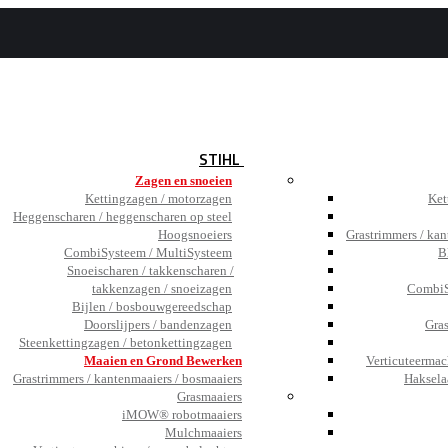
BEZOEK
DE SHOWROOM
JOBS
TESTIMONIALS
NIEUWS
STIHL
Zagen en snoeien
Kettingzagen / motorzagen
Ket
Heggenscharen / heggenscharen op steel
Hoogsnoeiers
Grastrimmers / kan
CombiSysteem / MultiSysteem
B
Snoeischaren / takkenscharen /
takkenzagen / snoeizagen
CombiS
Bijlen / bosbouwgereedschap
Doorslijpers / bandenzagen
Gra
Steenkettingzagen / betonkettingzagen
Maaien en Grond Bewerken
Verticuteermac
Grastrimmers / kantenmaaiers / bosmaaiers
Haksela
Grasmaaiers
iMOW® robotmaaiers
Mulchmaaiers