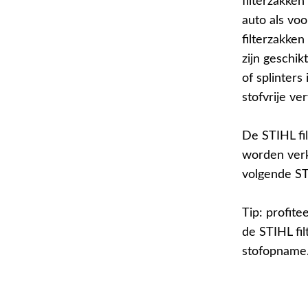
filterzakken
auto als voo
filterzakken
zijn geschik
of splinter
stofvrije ve
De STIHL fil
worden verk
volgende STI
Tip: profit
de STIHL fi
stofopname