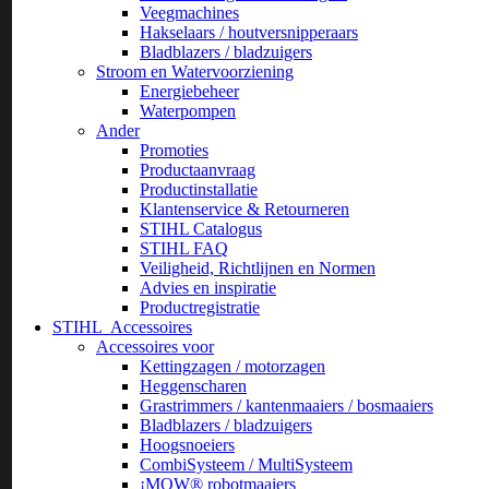
Veegmachines
Hakselaars / houtversnipperaars
Bladblazers / bladzuigers
Stroom en Watervoorziening
Energiebeheer
Waterpompen
Ander
Promoties
Productaanvraag
Productinstallatie
Klantenservice & Retourneren
STIHL Catalogus
STIHL FAQ
Veiligheid, Richtlijnen en Normen
Advies en inspiratie
Productregistratie
STIHL
Accessoires
Accessoires voor
Kettingzagen / motorzagen
Heggenscharen
Grastrimmers / kantenmaaiers / bosmaaiers
Bladblazers / bladzuigers
Hoogsnoeiers
CombiSysteem / MultiSysteem
¡MOW® robotmaaiers