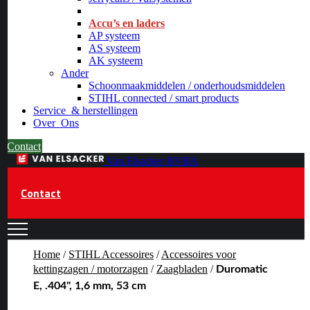
_
Accu’s en laders
AP systeem
AS systeem
AK systeem
Ander
Schoonmaakmiddelen / onderhoudsmiddelen
STIHL connected / smart products
Service
& herstellingen
Over
Ons
Contact
Van Elsacker BVBA
Contact
Home
/
STIHL Accessoires
/
Accessoires voor
kettingzagen / motorzagen
/
Zaagbladen
/
Duromatic
E, .404", 1,6 mm, 53 cm