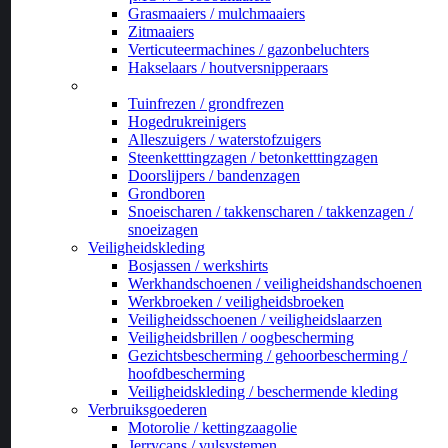
Grasmaaiers / mulchmaaiers
Zitmaaiers
Verticuteermachines / gazonbeluchters
Hakselaars / houtversnipperaars
_
Tuinfrezen / grondfrezen
Hogedrukreinigers
Alleszuigers / waterstofzuigers
Steenketttingzagen / betonketttingzagen
Doorslijpers / bandenzagen
Grondboren
Snoeischaren / takkenscharen / takkenzagen /
snoeizagen
Veiligheidskleding
Bosjassen / werkshirts
Werkhandschoenen / veiligheidshandschoenen
Werkbroeken / veiligheidsbroeken
Veiligheidsschoenen / veiligheidslaarzen
Veiligheidsbrillen / oogbescherming
Gezichtsbescherming / gehoorbescherming /
hoofdbescherming
Veiligheidskleding / beschermende kleding
Verbruiksgoederen
Motorolie / kettingzaagolie
Jerrycans / vulsystemen