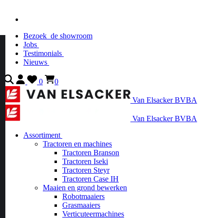
Bezoek
de showroom
Jobs
Testimonials
Nieuws
0
0
Van Elsacker BVBA
Van Elsacker BVBA
Assortiment
Tractoren en machines
Tractoren Branson
Tractoren Iseki
Tractoren Steyr
Tractoren Case IH
Maaien en grond bewerken
Robotmaaiers
Grasmaaiers
Verticuteermachines