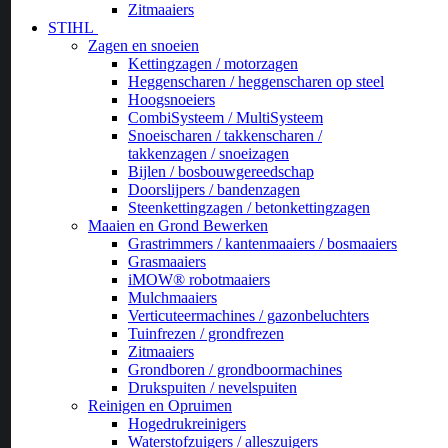
Zitmaaiers
STIHL
Zagen en snoeien
Kettingzagen / motorzagen
Heggenscharen / heggenscharen op steel
Hoogsnoeiers
CombiSysteem / MultiSysteem
Snoeischaren / takkenscharen /
takkenzagen / snoeizagen
Bijlen / bosbouwgereedschap
Doorslijpers / bandenzagen
Steenkettingzagen / betonkettingzagen
Maaien en Grond Bewerken
Grastrimmers / kantenmaaiers / bosmaaiers
Grasmaaiers
iMOW® robotmaaiers
Mulchmaaiers
Verticuteermachines / gazonbeluchters
Tuinfrezen / grondfrezen
Zitmaaiers
Grondboren / grondboormachines
Drukspuiten / nevelspuiten
Reinigen en Opruimen
Hogedrukreinigers
Waterstofzuigers / alleszuigers