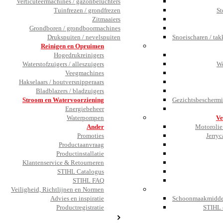
Verticuteermachines / gazonbeluchters
Tuinfrezen / grondfrezen
St
Zitmaaiers
Grondboren / grondboormachines
Drukspuiten / nevelspuiten
Snoeischaren / tak
Reinigen en Opruimen
Hogedrukreinigers
Waterstofzuigers / alleszuigers
We
Veegmachines
Hakselaars / houtversnipperaars
Bladblazers / bladzuigers
Stroom en Watervoorziening
Gezichtsbeschermi
Energiebeheer
Waterpompen
Ve
Ander
Motorolie 
Promoties
Jerryc
Productaanvraag
Productinstallatie
Klantenservice & Retourneren
STIHL Catalogus
STIHL FAQ
Veiligheid, Richtlijnen en Normen
Advies en inspiratie
Schoonmaakmiddel
Productregistratie
STIHL 