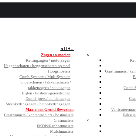
BEZOEK
DE SHOWROOM
JOBS
TESTIMONIALS
NIEUWS
STIHL
Zagen en snoeien
Kettingzagen / motorzagen
Ket
Heggenscharen / heggenscharen op steel
Hoogsnoeiers
Grastrimmers / kan
CombiSysteem / MultiSysteem
B
Snoeischaren / takkenscharen /
takkenzagen / snoeizagen
CombiS
Bijlen / bosbouwgereedschap
Doorslijpers / bandenzagen
Gra
Steenkettingzagen / betonkettingzagen
Maaien en Grond Bewerken
Verticuteermac
Grastrimmers / kantenmaaiers / bosmaaiers
Haksela
Grasmaaiers
iMOW® robotmaaiers
Mulchmaaiers