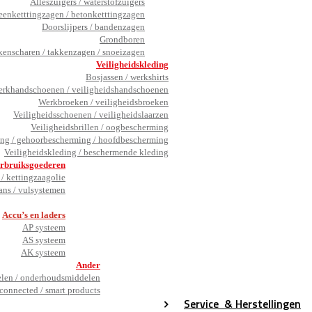
Alleszuigers / waterstofzuigers
eenketttingzagen / betonketttingzagen
Doorslijpers / bandenzagen
Grondboren
kenscharen / takkenzagen / snoeizagen
Veiligheidskleding
Bosjassen / werkshirts
rkhandschoenen / veiligheidshandschoenen
Werkbroeken / veiligheidsbroeken
Veiligheidsschoenen / veiligheidslaarzen
Veiligheidsbrillen / oogbescherming
ng / gehoorbescherming / hoofdbescherming
Veiligheidskleding / beschermende kleding
rbruiksgoederen
/ kettingzaagolie
ans / vulsystemen
_
Accu’s en laders
AP systeem
AS systeem
AK systeem
Ander
en / onderhoudsmiddelen
connected / smart products
Service
& Herstellingen