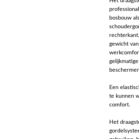
Het draagst
professiona
bosbouw als
schoudergor
rechterkant
gewicht van
werkcomfort
gelijkmatige
beschermen
Een elastis
te kunnen w
comfort.
Het draagst
gordelsyst