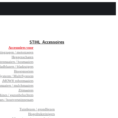
STIHL
Accessoires
Accessoires voor
tingzagen / motorzagen
Heggenscharen
tenmaaiers / bosmaaiers
ladblazers / bladzuigers
Hoogsnoeiers
ysteem / MultiSysteem
¡MOW® robotmaaiers
smaaiers / mulchmaaiers
Zitmaaiers
hines / gazonbeluchters
ars / houtversnipperaars
_
Tuinfrezen / grondfrezen
Hogedrukreinigers