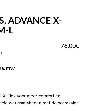
FS, ADVANCE X-
 M-L
76,00
€
m
f 21% BTW.
 X-Flex voor meer comfort en
sionele werkzaamheden met de bosmaaier