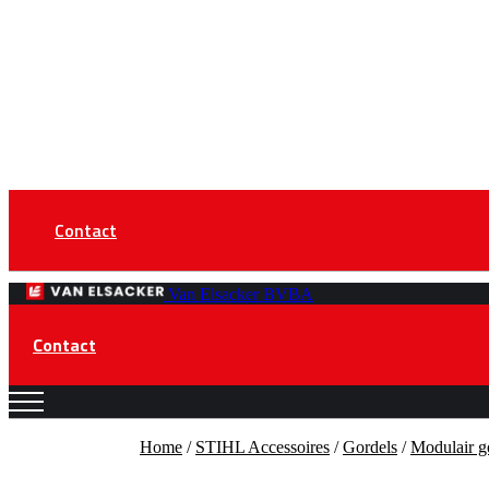
Contact
Van Elsacker BVBA
Contact
Home
/
STIHL Accessoires
/
Gordels
/
Modulair 