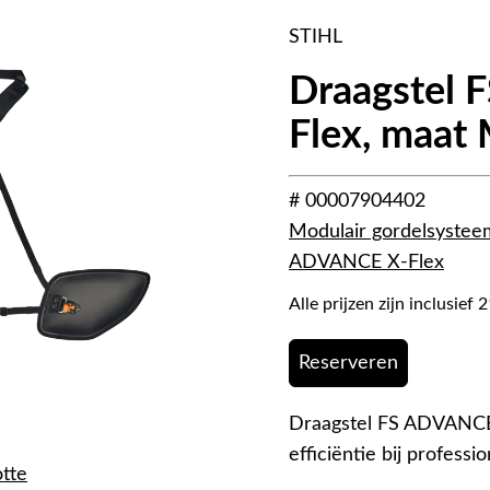
STIHL
Draagstel 
Flex, maat
# 00007904402
Modulair gordelsystee
ADVANCE X-Flex
Alle prijzen zijn inclusie
Reserveren
Draagstel FS ADVANCE
efficiëntie bij profes
otte