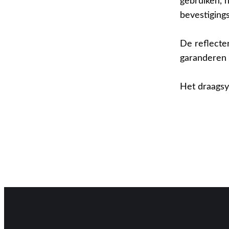
gebruiken, 
bevestiging
De reflect
garanderen
Het draagsy