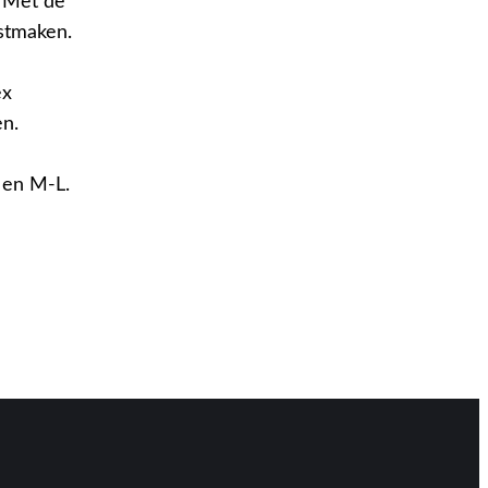
 Met de
astmaken.
ex
n.
 en M-L.