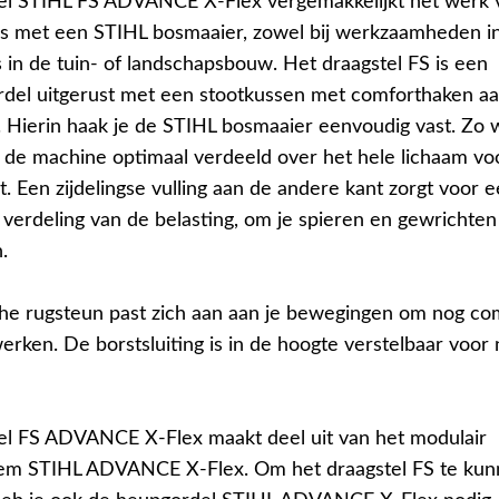
el STIHL FS ADVANCE X-Flex vergemakkelijkt het werk 
ls met een STIHL bosmaaier, zowel bij werkzaamheden i
 in de tuin- of landschapsbouw. Het draagstel FS is een
del uitgerust met een stootkussen met comforthaken a
. Hierin haak je de STIHL bosmaaier eenvoudig vast. Zo 
 de machine optimaal verdeeld over het hele lichaam vo
. Een zijdelingse vulling aan de andere kant zorgt voor 
 verdeling van de belasting, om je spieren en gewrichten
.
che rugsteun past zich aan aan je bewegingen om nog co
erken. De borstsluiting is in de hoogte verstelbaar voor
el FS ADVANCE X-Flex maakt deel uit van het modulair
eem STIHL ADVANCE X-Flex. Om het draagstel FS te ku