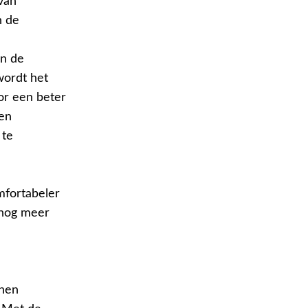
van
n de
an de
wordt het
or een beter
een
 te
mfortabeler
 nog meer
nnen