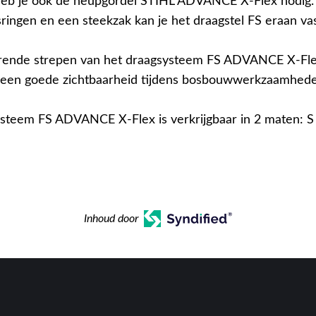
heb je ook de heupgordel STIHL ADVANCE X-Flex nodig.
sringen en een steekzak kan je het draagstel FS eraan v
erende strepen van het draagsysteem FS ADVANCE X-Fl
 een goede zichtbaarheid tijdens bosbouwwerkzaamhede
steem FS ADVANCE X-Flex is verkrijgbaar in 2 maten: S
Inhoud door