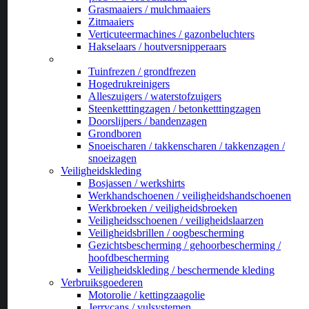
Grasmaaiers / mulchmaaiers
Zitmaaiers
Verticuteermachines / gazonbeluchters
Hakselaars / houtversnipperaars
_
Tuinfrezen / grondfrezen
Hogedrukreinigers
Alleszuigers / waterstofzuigers
Steenketttingzagen / betonketttingzagen
Doorslijpers / bandenzagen
Grondboren
Snoeischaren / takkenscharen / takkenzagen /
snoeizagen
Veiligheidskleding
Bosjassen / werkshirts
Werkhandschoenen / veiligheidshandschoenen
Werkbroeken / veiligheidsbroeken
Veiligheidsschoenen / veiligheidslaarzen
Veiligheidsbrillen / oogbescherming
Gezichtsbescherming / gehoorbescherming /
hoofdbescherming
Veiligheidskleding / beschermende kleding
Verbruiksgoederen
Motorolie / kettingzaagolie
Jerrycans / vulsystemen