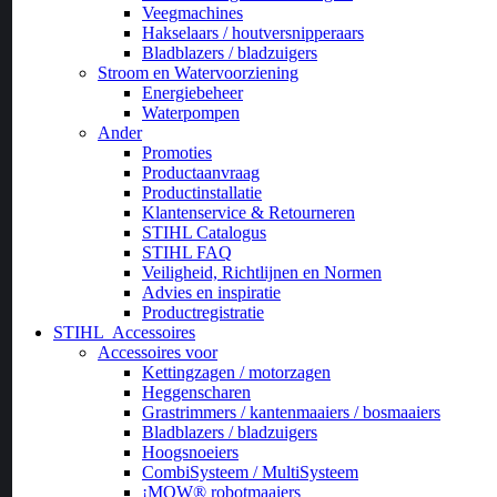
Veegmachines
Hakselaars / houtversnipperaars
Bladblazers / bladzuigers
Stroom en Watervoorziening
Energiebeheer
Waterpompen
Ander
Promoties
Productaanvraag
Productinstallatie
Klantenservice & Retourneren
STIHL Catalogus
STIHL FAQ
Veiligheid, Richtlijnen en Normen
Advies en inspiratie
Productregistratie
STIHL
Accessoires
Accessoires voor
Kettingzagen / motorzagen
Heggenscharen
Grastrimmers / kantenmaaiers / bosmaaiers
Bladblazers / bladzuigers
Hoogsnoeiers
CombiSysteem / MultiSysteem
¡MOW® robotmaaiers