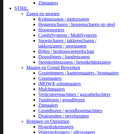
Zitmaaiers
STIHL
Zagen en snoeien
Kettingzagen / motorzagen
Heggenscharen / heggenscharen op steel
Hoogsnoeiers
CombiSysteem / MultiSysteem
Snoeischaren / takkenscharen /
takkenzagen / snoeizagen
Bijlen / bosbouwgereedschap
Doorslijpers / bandenzagen
Steenkettingzagen / betonkettingzagen
Maaien en Grond Bewerken
Grastrimmers / kantenmaaiers / bosmaaiers
Grasmaaiers
iMOW® robotmaaiers
Mulchmaaiers
Verticuteermachines / gazonbeluchters
Tuinfrezen / grondfrezen
Zitmaaiers
Grondboren / grondboormachines
Drukspuiten / nevelspuiten
Reinigen en Opruimen
Hogedrukreinigers
Waterstofzuigers / alleszuigers