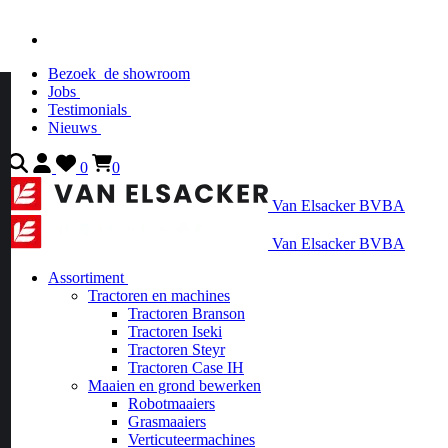
Bezoek
de showroom
Jobs
Testimonials
Nieuws
0
0
Van Elsacker BVBA
Van Elsacker BVBA
Assortiment
Tractoren en machines
Tractoren Branson
Tractoren Iseki
Tractoren Steyr
Tractoren Case IH
Maaien en grond bewerken
Robotmaaiers
Grasmaaiers
Verticuteermachines