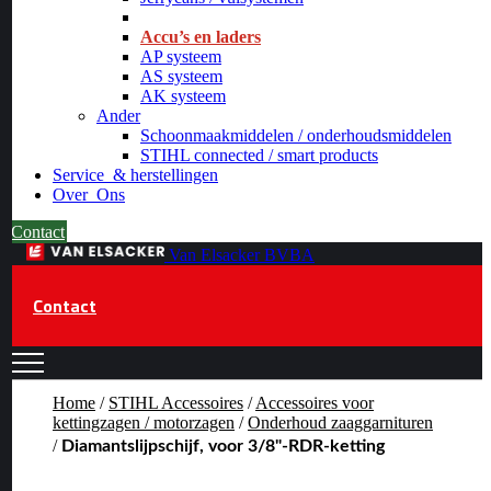
_
Accu’s en laders
AP systeem
AS systeem
AK systeem
Ander
Schoonmaakmiddelen / onderhoudsmiddelen
STIHL connected / smart products
Service
& herstellingen
Over
Ons
Contact
Van Elsacker BVBA
Contact
Home
/
STIHL Accessoires
/
Accessoires voor
kettingzagen / motorzagen
/
Onderhoud zaaggarnituren
/
Diamantslijpschijf, voor 3/8"-RDR-ketting