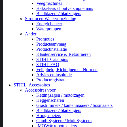
Veegmachines
Hakselaars / houtversnipperaars
Bladblazers / bladzuigers
Stroom en Watervoorziening
Energiebeheer
Waterpompen
Ander
Promoties
Productaanvraag
Productinstallatie
Klantenservice & Retourneren
STIHL Catalogus
STIHL FAQ
Veiligheid, Richtlijnen en Normen
Advies en inspiratie
Productregistratie
STIHL
Accessoires
Accessoires voor
Kettingzagen / motorzagen
Heggenscharen
Grastrimmers / kantenmaaiers / bosmaaiers
Bladblazers / bladzuigers
Hoogsnoeiers
CombiSysteem / MultiSysteem
¡MOW® robotmaaiers