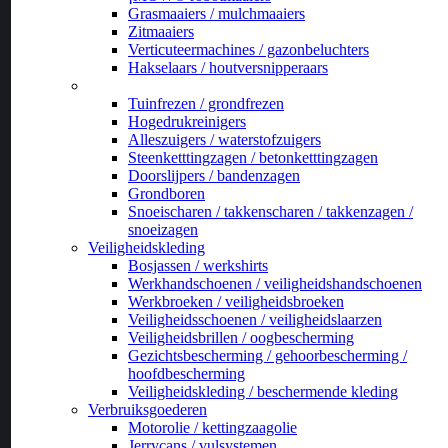
Grasmaaiers / mulchmaaiers
Zitmaaiers
Verticuteermachines / gazonbeluchters
Hakselaars / houtversnipperaars
_
Tuinfrezen / grondfrezen
Hogedrukreinigers
Alleszuigers / waterstofzuigers
Steenketttingzagen / betonketttingzagen
Doorslijpers / bandenzagen
Grondboren
Snoeischaren / takkenscharen / takkenzagen /
snoeizagen
Veiligheidskleding
Bosjassen / werkshirts
Werkhandschoenen / veiligheidshandschoenen
Werkbroeken / veiligheidsbroeken
Veiligheidsschoenen / veiligheidslaarzen
Veiligheidsbrillen / oogbescherming
Gezichtsbescherming / gehoorbescherming /
hoofdbescherming
Veiligheidskleding / beschermende kleding
Verbruiksgoederen
Motorolie / kettingzaagolie
Jerrycans / vulsystemen