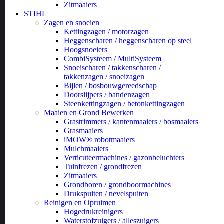
Zitmaaiers
STIHL
Zagen en snoeien
Kettingzagen / motorzagen
Heggenscharen / heggenscharen op steel
Hoogsnoeiers
CombiSysteem / MultiSysteem
Snoeischaren / takkenscharen /
takkenzagen / snoeizagen
Bijlen / bosbouwgereedschap
Doorslijpers / bandenzagen
Steenkettingzagen / betonkettingzagen
Maaien en Grond Bewerken
Grastrimmers / kantenmaaiers / bosmaaiers
Grasmaaiers
iMOW® robotmaaiers
Mulchmaaiers
Verticuteermachines / gazonbeluchters
Tuinfrezen / grondfrezen
Zitmaaiers
Grondboren / grondboormachines
Drukspuiten / nevelspuiten
Reinigen en Opruimen
Hogedrukreinigers
Waterstofzuigers / alleszuigers