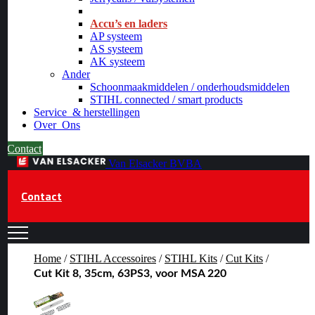
_
Accu’s en laders
AP systeem
AS systeem
AK systeem
Ander
Schoonmaakmiddelen / onderhoudsmiddelen
STIHL connected / smart products
Service
& herstellingen
Over
Ons
Contact
Van Elsacker BVBA
Contact
Home
/
STIHL Accessoires
/
STIHL Kits
/
Cut Kits
/
Cut Kit 8, 35cm, 63PS3, voor MSA 220