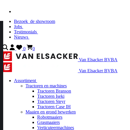
Bezoek
de showroom
Jobs
Testimonials
Nieuws
0
0
Van Elsacker BVBA
Van Elsacker BVBA
Assortiment
Tractoren en machines
Tractoren Branson
Tractoren Iseki
Tractoren Steyr
Tractoren Case IH
Maaien en grond bewerken
Robotmaaiers
Grasmaaiers
Verticuteermachines