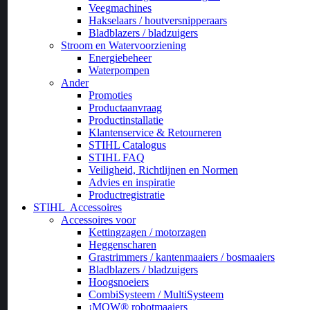
Veegmachines
Hakselaars / houtversnipperaars
Bladblazers / bladzuigers
Stroom en Watervoorziening
Energiebeheer
Waterpompen
Ander
Promoties
Productaanvraag
Productinstallatie
Klantenservice & Retourneren
STIHL Catalogus
STIHL FAQ
Veiligheid, Richtlijnen en Normen
Advies en inspiratie
Productregistratie
STIHL
Accessoires
Accessoires voor
Kettingzagen / motorzagen
Heggenscharen
Grastrimmers / kantenmaaiers / bosmaaiers
Bladblazers / bladzuigers
Hoogsnoeiers
CombiSysteem / MultiSysteem
¡MOW® robotmaaiers