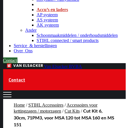
_
Accu’s en laders
AP systeem
AS systeem
AK systeem
Ander
Schoonmaakmiddelen / onderhoudsmiddelen
STIHL connected / smart products
Service
& herstellingen
Over
Ons
Contact
Van Elsacker BVBA
Contact
Home
/
STIHL Accessoires
/
Accessoires voor
kettingzagen / motorzagen
/
Cut Kits
/
Cut Kit 6,
30cm, 71PM3, voor MSA 120 tot MSA 160 en MS
151