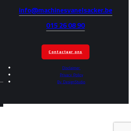
info@machinesvanelsacker.be
015 26 08 90
Contacteer ons
Disclaimer
Privacy
Policy
By
DesignStudio