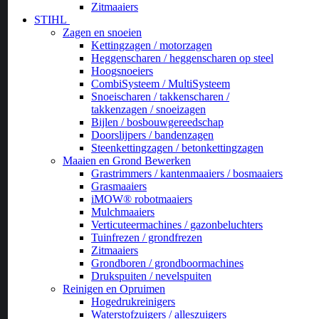
Zitmaaiers
STIHL
Zagen en snoeien
Kettingzagen / motorzagen
Heggenscharen / heggenscharen op steel
Hoogsnoeiers
CombiSysteem / MultiSysteem
Snoeischaren / takkenscharen /
takkenzagen / snoeizagen
Bijlen / bosbouwgereedschap
Doorslijpers / bandenzagen
Steenkettingzagen / betonkettingzagen
Maaien en Grond Bewerken
Grastrimmers / kantenmaaiers / bosmaaiers
Grasmaaiers
iMOW® robotmaaiers
Mulchmaaiers
Verticuteermachines / gazonbeluchters
Tuinfrezen / grondfrezen
Zitmaaiers
Grondboren / grondboormachines
Drukspuiten / nevelspuiten
Reinigen en Opruimen
Hogedrukreinigers
Waterstofzuigers / alleszuigers