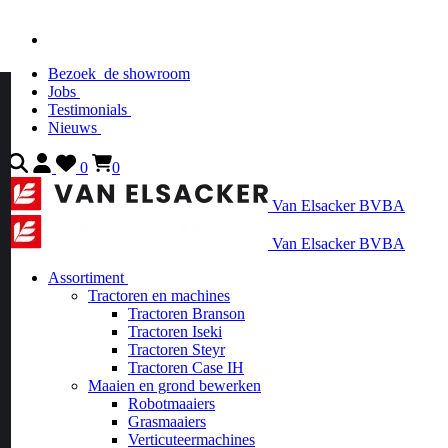
Bezoek
de showroom
Jobs
Testimonials
Nieuws
0
0
Van Elsacker BVBA
Van Elsacker BVBA
Assortiment
Tractoren en machines
Tractoren Branson
Tractoren Iseki
Tractoren Steyr
Tractoren Case IH
Maaien en grond bewerken
Robotmaaiers
Grasmaaiers
Verticuteermachines