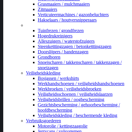
Grasmaaiers / mulchmaaiers
Zitmaaiers
Verticuteermachines / gazonbeluchters
Hakselaars / houtversnipperaars
_
Tuinfrezen / grondfrezen
Hogedrukreinigers
Alleszuigers / waterstofzuigers
Steenketttingzagen / betonketttingzagen
Doorslijpers / bandenzagen
Grondboren
Snoeischaren / takkenscharen / takkenzagen /
snoeizagen
Veiligheidskleding
Bosjassen / werkshirts
Werkhandschoenen / veiligheidshandschoenen
Werkbroeken / veiligheidsbroeken
Veiligheidsschoenen / veiligheidslaarzen
Veiligheidsbrillen / oogbescherming
Gezichtsbescherming / gehoorbescherming /
hoofdbescherming
Veiligheidskleding / beschermende kleding
Verbruiksgoederen
Motorolie / kettingzaagolie
Jerrycans / vulsystemen