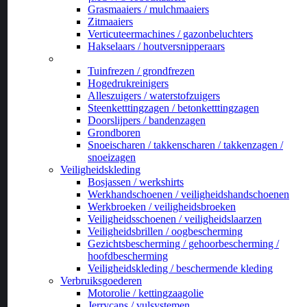
Grasmaaiers / mulchmaaiers
Zitmaaiers
Verticuteermachines / gazonbeluchters
Hakselaars / houtversnipperaars
_
Tuinfrezen / grondfrezen
Hogedrukreinigers
Alleszuigers / waterstofzuigers
Steenketttingzagen / betonketttingzagen
Doorslijpers / bandenzagen
Grondboren
Snoeischaren / takkenscharen / takkenzagen /
snoeizagen
Veiligheidskleding
Bosjassen / werkshirts
Werkhandschoenen / veiligheidshandschoenen
Werkbroeken / veiligheidsbroeken
Veiligheidsschoenen / veiligheidslaarzen
Veiligheidsbrillen / oogbescherming
Gezichtsbescherming / gehoorbescherming /
hoofdbescherming
Veiligheidskleding / beschermende kleding
Verbruiksgoederen
Motorolie / kettingzaagolie
Jerrycans / vulsystemen