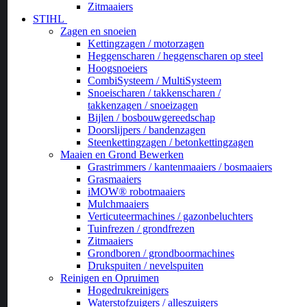
Zitmaaiers
STIHL
Zagen en snoeien
Kettingzagen / motorzagen
Heggenscharen / heggenscharen op steel
Hoogsnoeiers
CombiSysteem / MultiSysteem
Snoeischaren / takkenscharen /
takkenzagen / snoeizagen
Bijlen / bosbouwgereedschap
Doorslijpers / bandenzagen
Steenkettingzagen / betonkettingzagen
Maaien en Grond Bewerken
Grastrimmers / kantenmaaiers / bosmaaiers
Grasmaaiers
iMOW® robotmaaiers
Mulchmaaiers
Verticuteermachines / gazonbeluchters
Tuinfrezen / grondfrezen
Zitmaaiers
Grondboren / grondboormachines
Drukspuiten / nevelspuiten
Reinigen en Opruimen
Hogedrukreinigers
Waterstofzuigers / alleszuigers