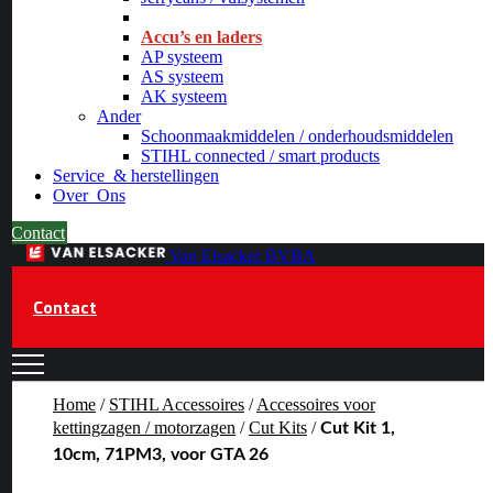
_
Accu’s en laders
AP systeem
AS systeem
AK systeem
Ander
Schoonmaakmiddelen / onderhoudsmiddelen
STIHL connected / smart products
Service
& herstellingen
Over
Ons
Contact
Van Elsacker BVBA
Contact
Home
/
STIHL Accessoires
/
Accessoires voor
kettingzagen / motorzagen
/
Cut Kits
/
Cut Kit 1,
10cm, 71PM3, voor GTA 26