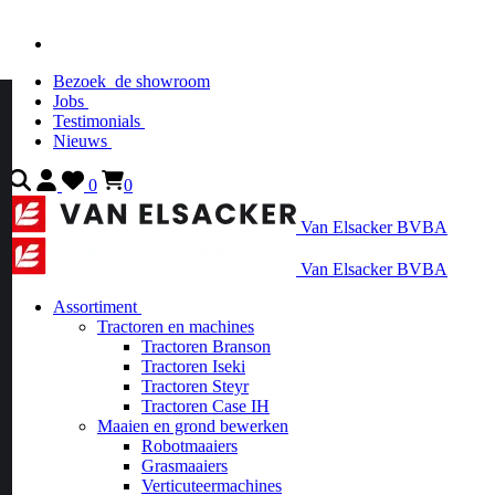
Bezoek
de showroom
Jobs
Testimonials
Nieuws
0
0
Van Elsacker BVBA
Van Elsacker BVBA
Assortiment
Tractoren en machines
Tractoren Branson
Tractoren Iseki
Tractoren Steyr
Tractoren Case IH
Maaien en grond bewerken
Robotmaaiers
Grasmaaiers
Verticuteermachines