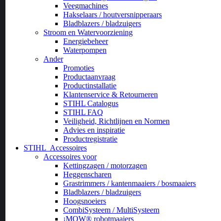
Veegmachines
Hakselaars / houtversnipperaars
Bladblazers / bladzuigers
Stroom en Watervoorziening
Energiebeheer
Waterpompen
Ander
Promoties
Productaanvraag
Productinstallatie
Klantenservice & Retourneren
STIHL Catalogus
STIHL FAQ
Veiligheid, Richtlijnen en Normen
Advies en inspiratie
Productregistratie
STIHL
Accessoires
Accessoires voor
Kettingzagen / motorzagen
Heggenscharen
Grastrimmers / kantenmaaiers / bosmaaiers
Bladblazers / bladzuigers
Hoogsnoeiers
CombiSysteem / MultiSysteem
¡MOW® robotmaaiers