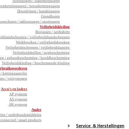
Alleszuigers / waterstofzuigers
eenketttingzagen / betonketttingzagen
Doorslijpers / bandenzagen
Grondboren
kenscharen / takkenzagen / snoeizagen
Veiligheidskleding
Bosjassen / werkshirts
rkhandschoenen / veiligheidshandschoenen
Werkbroeken / veiligheidsbroeken
Veiligheidsschoenen / veiligheidslaarzen
Veiligheidsbrillen / oogbescherming
ng / gehoorbescherming / hoofdbescherming
Veiligheidskleding / beschermende kleding
rbruiksgoederen
/ kettingzaagolie
ans / vulsystemen
_
Accu’s en laders
AP systeem
AS systeem
AK systeem
Ander
en / onderhoudsmiddelen
connected / smart products
Service
& Herstellingen