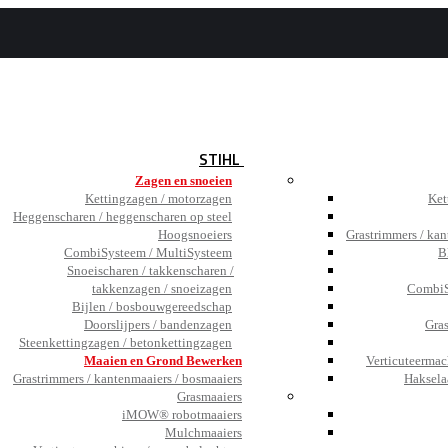
BEZOEK
DE SHOWROOM
JOBS
TESTIMONIALS
NIEUWS
STIHL
Zagen en snoeien
Kettingzagen / motorzagen
Ket
Heggenscharen / heggenscharen op steel
Hoogsnoeiers
Grastrimmers / kan
CombiSysteem / MultiSysteem
B
Snoeischaren / takkenscharen /
takkenzagen / snoeizagen
CombiS
Bijlen / bosbouwgereedschap
Doorslijpers / bandenzagen
Gra
Steenkettingzagen / betonkettingzagen
Maaien en Grond Bewerken
Verticuteermac
Grastrimmers / kantenmaaiers / bosmaaiers
Haksela
Grasmaaiers
iMOW® robotmaaiers
Mulchmaaiers