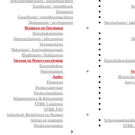
Verticuteermachines / gazonbeluchters
Tuinfrezen / grondfrezen
St
Zitmaaiers
Grondboren / grondboormachines
Drukspuiten / nevelspuiten
Snoeischaren / tak
Reinigen en Opruimen
Hogedrukreinigers
Waterstofzuigers / alleszuigers
We
Veegmachines
Hakselaars / houtversnipperaars
Bladblazers / bladzuigers
Stroom en Watervoorziening
Gezichtsbeschermi
Energiebeheer
Waterpompen
Ve
Ander
Motorolie 
Promoties
Jerryc
Productaanvraag
Productinstallatie
Klantenservice & Retourneren
STIHL Catalogus
STIHL FAQ
Veiligheid, Richtlijnen en Normen
Advies en inspiratie
Schoonmaakmiddel
Productregistratie
STIHL 