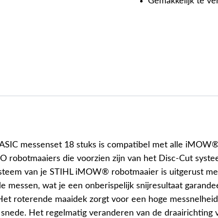
Gemakkelijk te v
ASIC messenset 18 stuks is compatibel met alle iMOW
obotmaaiers die voorzien zijn van het Disc-Cut syste
steem van je STIHL iMOW® robotmaaier is uitgerust me
de messen, wat je een onberispelijk snijresultaat garandee
Het roterende maaidek zorgt voor een hoge messnelheid
 snede. Het regelmatig veranderen van de draairichting 