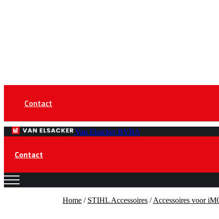
Contact
Van Elsacker BVBA
Contact
Home
/
STIHL Accessoires
/
Accessoires voor i