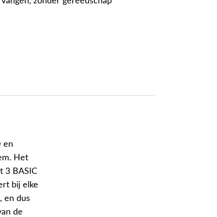
ervangen, zonder gereedschap
® en
em. Het
t 3 BASIC
rt bij elke
, en dus
van de