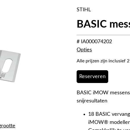
STIHL
BASIC mess
# IA000074202
Opties
Alle prijzen zijn inclusie
Reserveren
BASIC iMOW messenset 
snijresultaten
18 BASIC vervang
iMOW® modellen u
grootte