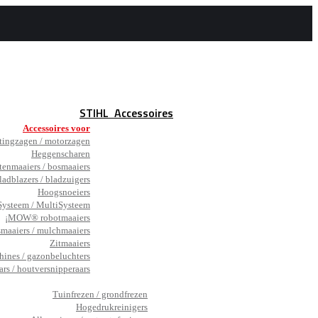
STIHL
Accessoires
Accessoires voor
tingzagen / motorzagen
Heggenscharen
tenmaaiers / bosmaaiers
ladblazers / bladzuigers
Hoogsnoeiers
ysteem / MultiSysteem
¡MOW® robotmaaiers
smaaiers / mulchmaaiers
Zitmaaiers
hines / gazonbeluchters
ars / houtversnipperaars
_
Tuinfrezen / grondfrezen
Hogedrukreinigers