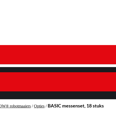
MOW® robotmaaiers
/
Opties
/
BASIC messenset, 18 stuks