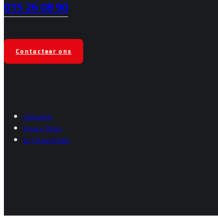
015 26 08 90
Contacteer ons
Disclaimer
Privacy
Policy
By
DesignStudio