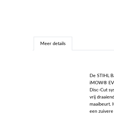
Meer details
De STIHL B
iMOW® EVO r
Disc-Cut sy
vrij draaien
maaibeurt. 
een zuivere