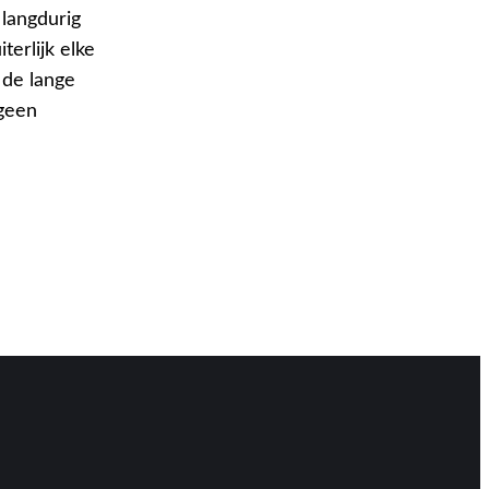
langdurig
terlijk elke
 de lange
 geen