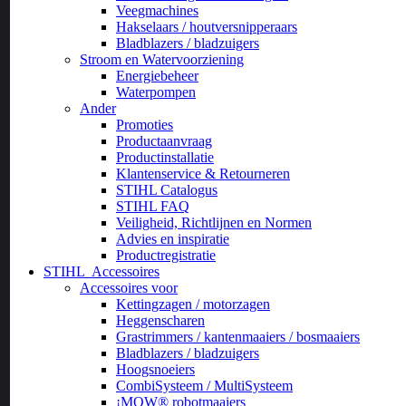
Veegmachines
Hakselaars / houtversnipperaars
Bladblazers / bladzuigers
Stroom en Watervoorziening
Energiebeheer
Waterpompen
Ander
Promoties
Productaanvraag
Productinstallatie
Klantenservice & Retourneren
STIHL Catalogus
STIHL FAQ
Veiligheid, Richtlijnen en Normen
Advies en inspiratie
Productregistratie
STIHL
Accessoires
Accessoires voor
Kettingzagen / motorzagen
Heggenscharen
Grastrimmers / kantenmaaiers / bosmaaiers
Bladblazers / bladzuigers
Hoogsnoeiers
CombiSysteem / MultiSysteem
¡MOW® robotmaaiers