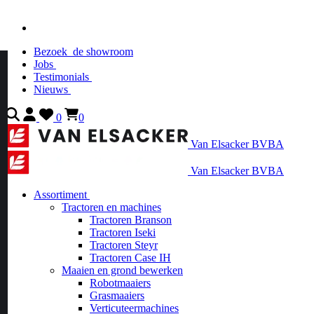
Bezoek
de showroom
Jobs
Testimonials
Nieuws
0
0
Van Elsacker BVBA
Van Elsacker BVBA
Assortiment
Tractoren en machines
Tractoren Branson
Tractoren Iseki
Tractoren Steyr
Tractoren Case IH
Maaien en grond bewerken
Robotmaaiers
Grasmaaiers
Verticuteermachines