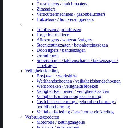
Grasmaaiers / mulchmaaiers
Zitmaaiers
Verticuteermachines / gazonbeluchters
Hakselaars / houtversnipperaars
_
Tuinfrezen / grondfrezen
Hogedrukreinigers
Alleszuigers / waterstofzuigers
Steenketttingzagen / betonketttingzagen
Doorslijpers / bandenzagen
Grondboren
Snoeischaren / takkenscharen / takkenzagen /
snoeizagen
Veiligheidskleding
Bosjassen / werkshirts
Werkhandschoenen / veiligheidshandschoenen
Werkbroeken / veiligheidsbroeken
Veiligheidsschoenen / veiligheidslaarzen
Veiligheidsbrillen / oogbescherming
Gezichtsbescherming / gehoorbescherming /
hoofdbescherming
Veiligheidskleding / beschermende kleding
Verbruiksgoederen
Motorolie / kettingzaagolie
Jerrycans / vulsystemen