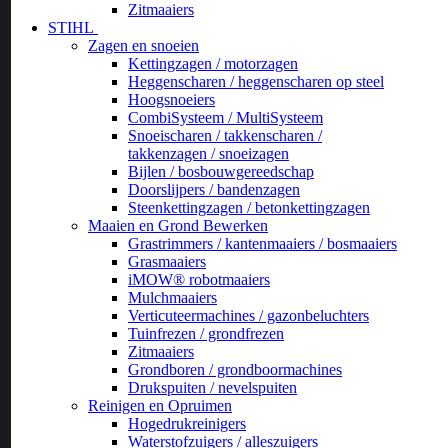
Zitmaaiers
STIHL
Zagen en snoeien
Kettingzagen / motorzagen
Heggenscharen / heggenscharen op steel
Hoogsnoeiers
CombiSysteem / MultiSysteem
Snoeischaren / takkenscharen /
takkenzagen / snoeizagen
Bijlen / bosbouwgereedschap
Doorslijpers / bandenzagen
Steenkettingzagen / betonkettingzagen
Maaien en Grond Bewerken
Grastrimmers / kantenmaaiers / bosmaaiers
Grasmaaiers
iMOW® robotmaaiers
Mulchmaaiers
Verticuteermachines / gazonbeluchters
Tuinfrezen / grondfrezen
Zitmaaiers
Grondboren / grondboormachines
Drukspuiten / nevelspuiten
Reinigen en Opruimen
Hogedrukreinigers
Waterstofzuigers / alleszuigers