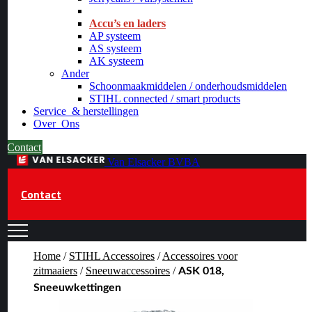
_
Accu’s en laders
AP systeem
AS systeem
AK systeem
Ander
Schoonmaakmiddelen / onderhoudsmiddelen
STIHL connected / smart products
Service
& herstellingen
Over
Ons
Contact
Van Elsacker BVBA
Contact
Home
/
STIHL Accessoires
/
Accessoires voor
zitmaaiers
/
Sneeuwaccessoires
/
ASK 018,
Sneeuwkettingen