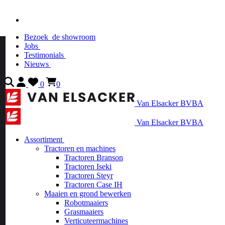
Bezoek
de showroom
Jobs
Testimonials
Nieuws
0
0
Van Elsacker BVBA
Van Elsacker BVBA
Assortiment
Tractoren en machines
Tractoren Branson
Tractoren Iseki
Tractoren Steyr
Tractoren Case IH
Maaien en grond bewerken
Robotmaaiers
Grasmaaiers
Verticuteermachines