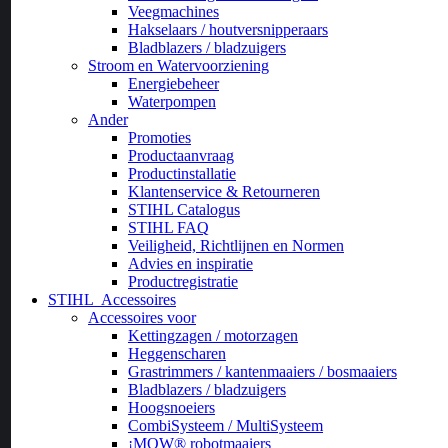
Veegmachines
Hakselaars / houtversnipperaars
Bladblazers / bladzuigers
Stroom en Watervoorziening
Energiebeheer
Waterpompen
Ander
Promoties
Productaanvraag
Productinstallatie
Klantenservice & Retourneren
STIHL Catalogus
STIHL FAQ
Veiligheid, Richtlijnen en Normen
Advies en inspiratie
Productregistratie
STIHL
Accessoires
Accessoires voor
Kettingzagen / motorzagen
Heggenscharen
Grastrimmers / kantenmaaiers / bosmaaiers
Bladblazers / bladzuigers
Hoogsnoeiers
CombiSysteem / MultiSysteem
¡MOW® robotmaaiers