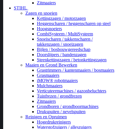
Zitmaaiers
STIHL
Zagen en snoeien
Kettingzagen / motorzagen
Heggenscharen / heggenscharen op steel
Hoogsnoeiers
CombiSysteem / MultiSysteem
Snoeischaren / takkenscharen /
takkenzagen / snoeizagen
Bijlen / bosbouwgereedschap
Doorslijpers / bandenzagen
Steenkettingzagen / betonkettingzagen
Maaien en Grond Bewerken
Grastrimmers / kantenmaaiers / bosmaaiers
Grasmaaiers
iMOW® robotmaaiers
Mulchmaaiers
Verticuteermachines / gazonbeluchters
Tuinfrezen / grondfrezen
Zitmaaiers
Grondboren / grondboormachines
Drukspuiten / nevelspuiten
Reinigen en Opruimen
Hogedrukreinigers
Waterstofzuigers / alleszuigers