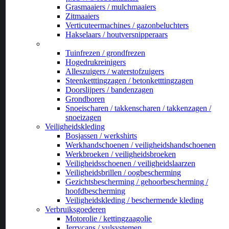
Grasmaaiers / mulchmaaiers
Zitmaaiers
Verticuteermachines / gazonbeluchters
Hakselaars / houtversnipperaars
_
Tuinfrezen / grondfrezen
Hogedrukreinigers
Alleszuigers / waterstofzuigers
Steenketttingzagen / betonketttingzagen
Doorslijpers / bandenzagen
Grondboren
Snoeischaren / takkenscharen / takkenzagen /
snoeizagen
Veiligheidskleding
Bosjassen / werkshirts
Werkhandschoenen / veiligheidshandschoenen
Werkbroeken / veiligheidsbroeken
Veiligheidsschoenen / veiligheidslaarzen
Veiligheidsbrillen / oogbescherming
Gezichtsbescherming / gehoorbescherming /
hoofdbescherming
Veiligheidskleding / beschermende kleding
Verbruiksgoederen
Motorolie / kettingzaagolie
Jerrycans / vulsystemen