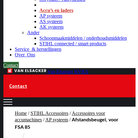
_
Accu’s en laders
AP systeem
AS systeem
AK systeem
Ander
Schoonmaakmiddelen / onderhoudsmiddelen
STIHL connected / smart products
Service
& herstellingen
Over
Ons
Contact
Van Elsacker BVBA
Contact
Home
/
STIHL Accessoires
/
Accessoires voor
accumachines
/
AP systeem
/
Afstandsbeugel, voor
FSA 85