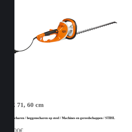
HSE 71, 60 cm
Heggenscharen / heggenscharen op steel / Machines en gereedschappen / STIHL
269,00
€