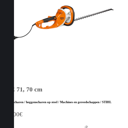
HSE 71, 70 cm
Heggenscharen / heggenscharen op steel / Machines en gereedschappen / STIHL
289,00
€