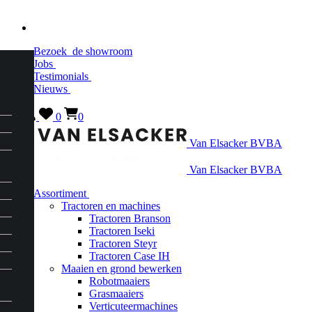
Bezoek
de showroom
Jobs
Testimonials
Nieuws
0
0
Van Elsacker BVBA
Van Elsacker BVBA
Assortiment
Tractoren en machines
Tractoren Branson
Tractoren Iseki
Tractoren Steyr
Tractoren Case IH
Maaien en grond bewerken
Robotmaaiers
Grasmaaiers
Verticuteermachines