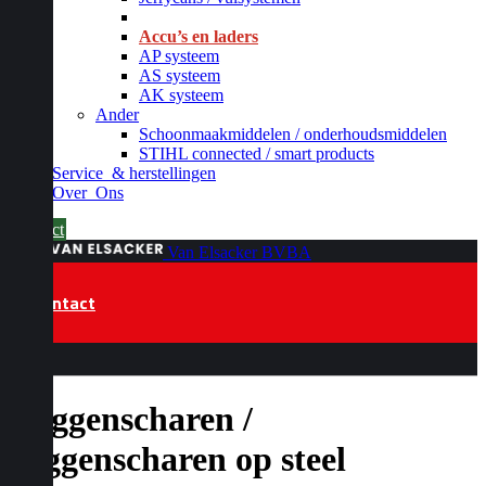
_
Accu’s en laders
AP systeem
AS systeem
AK systeem
Ander
Schoonmaakmiddelen / onderhoudsmiddelen
STIHL connected / smart products
Service
& herstellingen
Over
Ons
Contact
Van Elsacker BVBA
Contact
Heggenscharen /
heggenscharen op steel