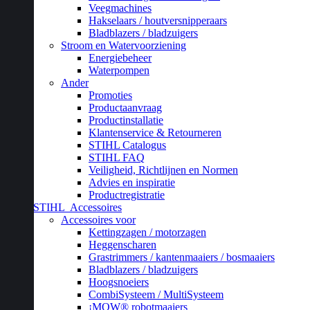
Veegmachines
Hakselaars / houtversnipperaars
Bladblazers / bladzuigers
Stroom en Watervoorziening
Energiebeheer
Waterpompen
Ander
Promoties
Productaanvraag
Productinstallatie
Klantenservice & Retourneren
STIHL Catalogus
STIHL FAQ
Veiligheid, Richtlijnen en Normen
Advies en inspiratie
Productregistratie
STIHL
Accessoires
Accessoires voor
Kettingzagen / motorzagen
Heggenscharen
Grastrimmers / kantenmaaiers / bosmaaiers
Bladblazers / bladzuigers
Hoogsnoeiers
CombiSysteem / MultiSysteem
¡MOW® robotmaaiers