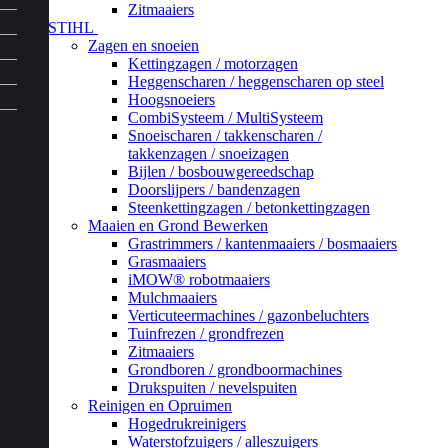
Zitmaaiers
STIHL
Zagen en snoeien
Kettingzagen / motorzagen
Heggenscharen / heggenscharen op steel
Hoogsnoeiers
CombiSysteem / MultiSysteem
Snoeischaren / takkenscharen /
takkenzagen / snoeizagen
Bijlen / bosbouwgereedschap
Doorslijpers / bandenzagen
Steenkettingzagen / betonkettingzagen
Maaien en Grond Bewerken
Grastrimmers / kantenmaaiers / bosmaaiers
Grasmaaiers
iMOW® robotmaaiers
Mulchmaaiers
Verticuteermachines / gazonbeluchters
Tuinfrezen / grondfrezen
Zitmaaiers
Grondboren / grondboormachines
Drukspuiten / nevelspuiten
Reinigen en Opruimen
Hogedrukreinigers
Waterstofzuigers / alleszuigers