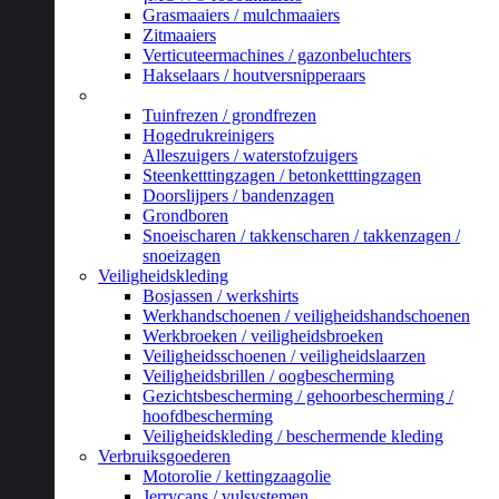
Grasmaaiers / mulchmaaiers
Zitmaaiers
Verticuteermachines / gazonbeluchters
Hakselaars / houtversnipperaars
_
Tuinfrezen / grondfrezen
Hogedrukreinigers
Alleszuigers / waterstofzuigers
Steenketttingzagen / betonketttingzagen
Doorslijpers / bandenzagen
Grondboren
Snoeischaren / takkenscharen / takkenzagen /
snoeizagen
Veiligheidskleding
Bosjassen / werkshirts
Werkhandschoenen / veiligheidshandschoenen
Werkbroeken / veiligheidsbroeken
Veiligheidsschoenen / veiligheidslaarzen
Veiligheidsbrillen / oogbescherming
Gezichtsbescherming / gehoorbescherming /
hoofdbescherming
Veiligheidskleding / beschermende kleding
Verbruiksgoederen
Motorolie / kettingzaagolie
Jerrycans / vulsystemen