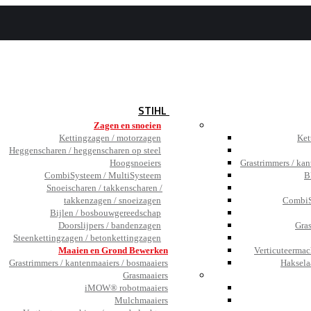
BEZOEK
DE SHOWROOM
JOBS
TESTIMONIALS
NIEUWS
STIHL
Zagen en snoeien
Kettingzagen / motorzagen
Ket
Heggenscharen / heggenscharen op steel
Hoogsnoeiers
Grastrimmers / kan
CombiSysteem / MultiSysteem
B
Snoeischaren / takkenscharen /
takkenzagen / snoeizagen
CombiS
Bijlen / bosbouwgereedschap
Doorslijpers / bandenzagen
Gra
Steenkettingzagen / betonkettingzagen
Maaien en Grond Bewerken
Verticuteermac
Grastrimmers / kantenmaaiers / bosmaaiers
Haksela
Grasmaaiers
iMOW® robotmaaiers
Mulchmaaiers