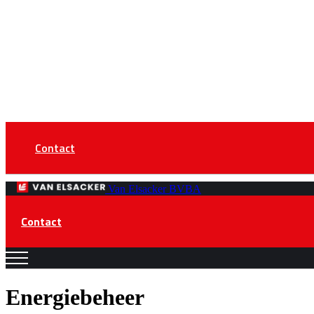
Contact
Van Elsacker BVBA
Contact
Energiebeheer