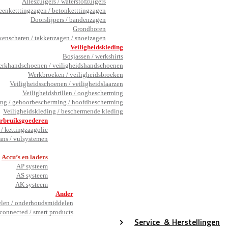
Alleszuigers / waterstofzuigers
eenketttingzagen / betonketttingzagen
Doorslijpers / bandenzagen
Grondboren
kenscharen / takkenzagen / snoeizagen
Veiligheidskleding
Bosjassen / werkshirts
rkhandschoenen / veiligheidshandschoenen
Werkbroeken / veiligheidsbroeken
Veiligheidsschoenen / veiligheidslaarzen
Veiligheidsbrillen / oogbescherming
ng / gehoorbescherming / hoofdbescherming
Veiligheidskleding / beschermende kleding
rbruiksgoederen
/ kettingzaagolie
ans / vulsystemen
_
Accu’s en laders
AP systeem
AS systeem
AK systeem
Ander
en / onderhoudsmiddelen
connected / smart products
Service
& Herstellingen