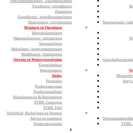
Verticuteermachines / gazonbeluchters
Tuinfrezen / grondfrezen
St
Zitmaaiers
Grondboren / grondboormachines
Drukspuiten / nevelspuiten
Snoeischaren / tak
Reinigen en Opruimen
Hogedrukreinigers
Waterstofzuigers / alleszuigers
We
Veegmachines
Hakselaars / houtversnipperaars
Bladblazers / bladzuigers
Stroom en Watervoorziening
Gezichtsbeschermi
Energiebeheer
Waterpompen
Ve
Ander
Motorolie 
Promoties
Jerryc
Productaanvraag
Productinstallatie
Klantenservice & Retourneren
STIHL Catalogus
STIHL FAQ
Veiligheid, Richtlijnen en Normen
Advies en inspiratie
Schoonmaakmiddel
Productregistratie
STIHL 