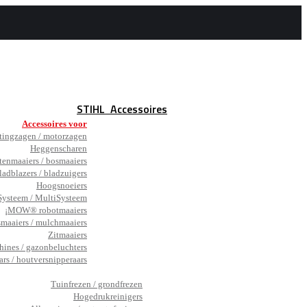
STIHL
Accessoires
Accessoires voor
tingzagen / motorzagen
Heggenscharen
tenmaaiers / bosmaaiers
ladblazers / bladzuigers
Hoogsnoeiers
ysteem / MultiSysteem
¡MOW® robotmaaiers
smaaiers / mulchmaaiers
Zitmaaiers
hines / gazonbeluchters
ars / houtversnipperaars
_
Tuinfrezen / grondfrezen
Hogedrukreinigers