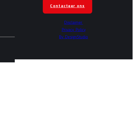
Contacteer ons
Disclaimer
Privacy
Policy
By
DesignStudio