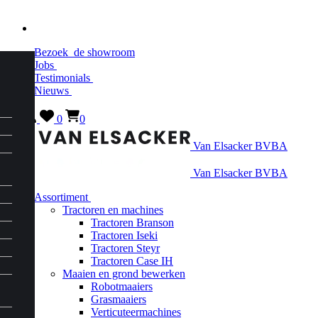
Bezoek
de showroom
Jobs
Testimonials
Nieuws
0
0
Van Elsacker BVBA
Van Elsacker BVBA
Assortiment
Tractoren en machines
Tractoren Branson
Tractoren Iseki
Tractoren Steyr
Tractoren Case IH
Maaien en grond bewerken
Robotmaaiers
Grasmaaiers
Verticuteermachines