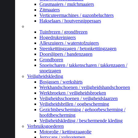
Grasmaaiers / mulchmaaiers
Zitmaaiers
Verticuteermachines / gazonbeluchters
Hakselaars / houtversnipperaars
_
Tuinfrezen / grondfrezen
Hogedrukreinigers
Alleszuigers / waterstofzuigers
Steenketttingzagen / betonketttingzagen
Doorslijpers / bandenzagen
Grondboren
Snoeischaren / takkenscharen / takkenzagen /
snoeizagen
Veiligheidskleding
Bosjassen / werkshirts
Werkhandschoenen / veiligheidshandschoenen
Werkbroeken / veiligheidsbroeken
Veiligheidsschoenen / veiligheidslaarzen
Veiligheidsbrillen / oogbescherming
Gezichtsbescherming / gehoorbescherming /
hoofdbescherming
Veiligheidskleding / beschermende kleding
Verbruiksgoederen
Motorolie / kettingzaagolie
Jerrycans / vulsystemen