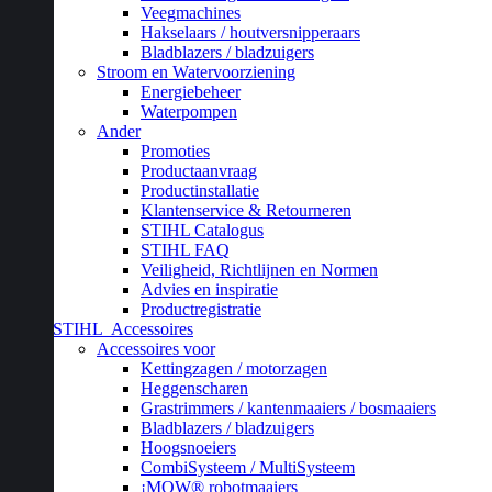
Veegmachines
Hakselaars / houtversnipperaars
Bladblazers / bladzuigers
Stroom en Watervoorziening
Energiebeheer
Waterpompen
Ander
Promoties
Productaanvraag
Productinstallatie
Klantenservice & Retourneren
STIHL Catalogus
STIHL FAQ
Veiligheid, Richtlijnen en Normen
Advies en inspiratie
Productregistratie
STIHL
Accessoires
Accessoires voor
Kettingzagen / motorzagen
Heggenscharen
Grastrimmers / kantenmaaiers / bosmaaiers
Bladblazers / bladzuigers
Hoogsnoeiers
CombiSysteem / MultiSysteem
¡MOW® robotmaaiers