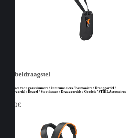
Dubbeldraagstel
Accessoires voor grastrimmers / kantenmaaiers / bosmaaiers / Draaggordel /
Bosbouwgordel / Beugel / Stootkussen / Draaggordels / Gordels / STIHL Accessoires
60,00
€