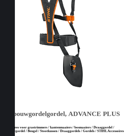
Bosbouwgordelgordel, ADVANCE PLUS
Accessoires voor grastrimmers / kantenmaaiers / bosmaaiers / Draaggordel /
Bosbouwgordel / Beugel / Stootkussen / Draaggordels / Gordels / STIHL Accessoires