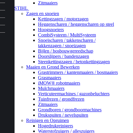
Zitmaaiers
STIHL
Zagen en snoeien
Kettingzagen / motorzagen
Heggenscharen / heggenscharen op steel
Hoogsnoeiers
CombiSysteem / MultiSysteem
Snoeischaren / takkenscharen /
takkenzagen / snoeizagen
Bijlen / bosbouwgereedschap
Doorslijpers / bandenzagen
Steenkettingzagen / betonkettingzagen
Maaien en Grond Bewerken
Grastrimmers / kantenmaaiers / bosmaaiers
Grasmaaiers
iMOW® robotmaaiers
Mulchmaaiers
Verticuteermachines / gazonbeluchters
Tuinfrezen / grondfrezen
Zitmaaiers
Grondboren / grondboormachines
Drukspuiten / nevelspuiten
Reinigen en Opruimen
Hogedrukreinigers
Waterstofzuigers / alleszuigers