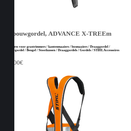
Bosbouwgordel, ADVANCE X-TREEm
Accessoires voor grastrimmers / kantenmaaiers / bosmaaiers / Draaggordel /
Bosbouwgordel / Beugel / Stootkussen / Draaggordels / Gordels / STIHL Accessoires
181,00
€