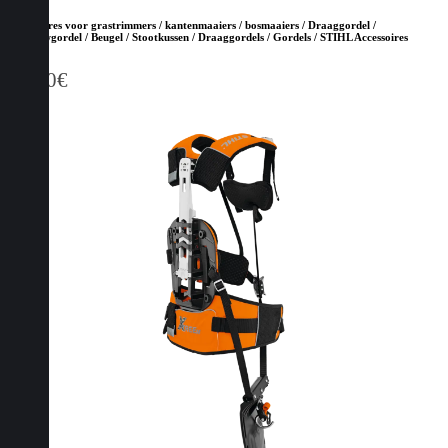
Accessoires voor grastrimmers / kantenmaaiers / bosmaaiers / Draaggordel /
Bosbouwgordel / Beugel / Stootkussen / Draaggordels / Gordels / STIHL Accessoires
88,50
€