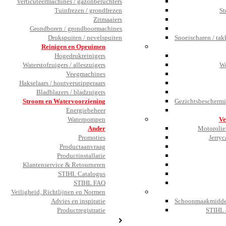
Verticuteermachines / gazonbeluchters
Tuinfrezen / grondfrezen
St
Zitmaaiers
Grondboren / grondboormachines
Drukspuiten / nevelspuiten
Snoeischaren / tak
Reinigen en Opruimen
Hogedrukreinigers
Waterstofzuigers / alleszuigers
We
Veegmachines
Hakselaars / houtversnipperaars
Bladblazers / bladzuigers
Stroom en Watervoorziening
Gezichtsbeschermi
Energiebeheer
Waterpompen
Ve
Ander
Motorolie 
Promoties
Jerryc
Productaanvraag
Productinstallatie
Klantenservice & Retourneren
STIHL Catalogus
STIHL FAQ
Veiligheid, Richtlijnen en Normen
Advies en inspiratie
Schoonmaakmiddel
Productregistratie
STIHL 