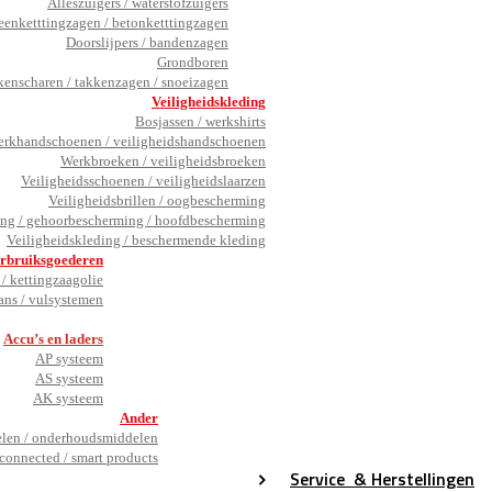
Alleszuigers / waterstofzuigers
eenketttingzagen / betonketttingzagen
Doorslijpers / bandenzagen
Grondboren
kenscharen / takkenzagen / snoeizagen
Veiligheidskleding
Bosjassen / werkshirts
rkhandschoenen / veiligheidshandschoenen
Werkbroeken / veiligheidsbroeken
Veiligheidsschoenen / veiligheidslaarzen
Veiligheidsbrillen / oogbescherming
ng / gehoorbescherming / hoofdbescherming
Veiligheidskleding / beschermende kleding
rbruiksgoederen
/ kettingzaagolie
ans / vulsystemen
_
Accu’s en laders
AP systeem
AS systeem
AK systeem
Ander
en / onderhoudsmiddelen
connected / smart products
Service
& Herstellingen