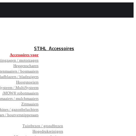
STIHL
Accessoires
Accessoires voor
tingzagen / motorzagen
Heggenscharen
tenmaaiers / bosmaaiers
ladblazers / bladzuigers
Hoogsnoeiers
ysteem / MultiSysteem
¡MOW® robotmaaiers
smaaiers / mulchmaaiers
Zitmaaiers
hines / gazonbeluchters
ars / houtversnipperaars
_
Tuinfrezen / grondfrezen
Hogedrukreinigers