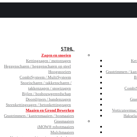
BEZOEK
DE SHOWROOM
JOBS
TESTIMONIALS
NIEUWS
STIHL
Zagen en snoeien
Kettingzagen / motorzagen
Ket
Heggenscharen / heggenscharen op steel
Hoogsnoeiers
Grastrimmers / kan
CombiSysteem / MultiSysteem
B
Snoeischaren / takkenscharen /
takkenzagen / snoeizagen
CombiS
Bijlen / bosbouwgereedschap
Doorslijpers / bandenzagen
Gra
Steenkettingzagen / betonkettingzagen
Maaien en Grond Bewerken
Verticuteermac
Grastrimmers / kantenmaaiers / bosmaaiers
Haksela
Grasmaaiers
iMOW® robotmaaiers
Mulchmaaiers