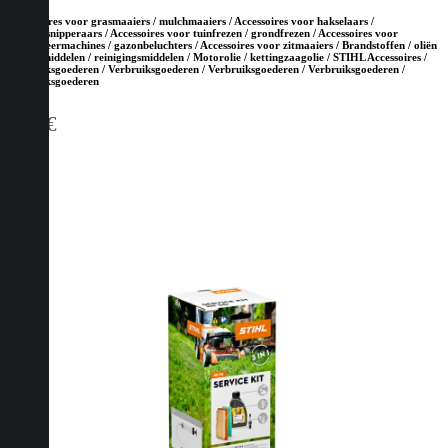
Accessoires voor grasmaaiers / mulchmaaiers / Accessoires voor hakselaars /
houtversnipperaars / Accessoires voor tuinfrezen / grondfrezen / Accessoires voor
verticuteermachines / gazonbeluchters / Accessoires voor zitmaaiers / Brandstoffen / oliën
/ smeermiddelen / reinigingsmiddelen / Motorolie / kettingzaagolie / STIHL Accessoires /
Verbruiksgoederen / Verbruiksgoederen / Verbruiksgoederen / Verbruiksgoederen /
Verbruiksgoederen
6,00
€