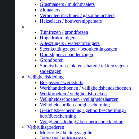
Grasmaaiers / mulchmaaiers
Zitmaaiers
Verticuteermachines / gazonbeluchters
Hakselaars / houtversnipperaars
_
Tuinfrezen / grondfrezen
Hogedrukreinigers
Alleszuigers / waterstofzuigers
Steenketttingzagen / betonketttingzagen
Doorslijpers / bandenzagen
Grondboren
Snoeischaren / takkenscharen / takkenzagen /
snoeizagen
Veiligheidskleding
Bosjassen / werkshirts
Werkhandschoenen / veiligheidshandschoenen
Werkbroeken / veiligheidsbroeken
Veiligheidsschoenen / veiligheidslaarzen
Veiligheidsbrillen / oogbescherming
Gezichtsbescherming / gehoorbescherming /
hoofdbescherming
Veiligheidskleding / beschermende kleding
Verbruiksgoederen
Motorolie / kettingzaagolie
Jerrycans / vulsystemen