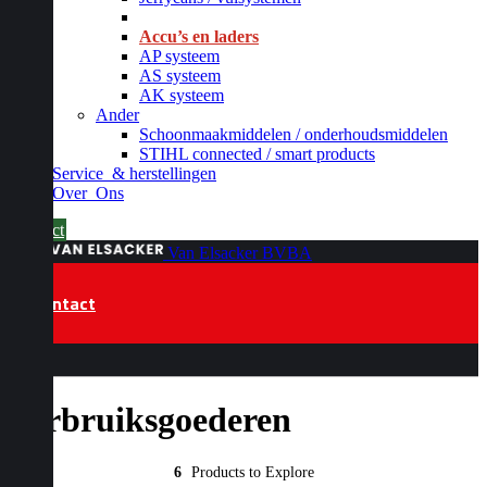
_
Accu’s en laders
AP systeem
AS systeem
AK systeem
Ander
Schoonmaakmiddelen / onderhoudsmiddelen
STIHL connected / smart products
Service
& herstellingen
Over
Ons
Contact
Van Elsacker BVBA
Contact
Verbruiksgoederen
6
Products to Explore