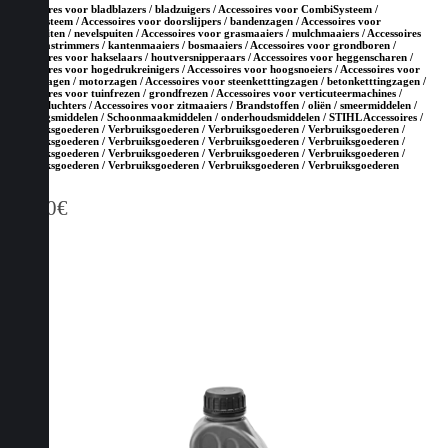
Accessoires voor bladblazers / bladzuigers / Accessoires voor CombiSysteem /
MultiSysteem / Accessoires voor doorslijpers / bandenzagen / Accessoires voor
drukspuiten / nevelspuiten / Accessoires voor grasmaaiers / mulchmaaiers / Accessoires
voor grastrimmers / kantenmaaiers / bosmaaiers / Accessoires voor grondboren /
Accessoires voor hakselaars / houtversnipperaars / Accessoires voor heggenscharen /
Accessoires voor hogedrukreinigers / Accessoires voor hoogsnoeiers / Accessoires voor
kettingzagen / motorzagen / Accessoires voor steenketttingzagen / betonketttingzagen /
Accessoires voor tuinfrezen / grondfrezen / Accessoires voor verticuteermachines /
gazonbeluchters / Accessoires voor zitmaaiers / Brandstoffen / oliën / smeermiddelen /
reinigingsmiddelen / Schoonmaakmiddelen / onderhoudsmiddelen / STIHL Accessoires /
Verbruiksgoederen / Verbruiksgoederen / Verbruiksgoederen / Verbruiksgoederen /
Verbruiksgoederen / Verbruiksgoederen / Verbruiksgoederen / Verbruiksgoederen /
Verbruiksgoederen / Verbruiksgoederen / Verbruiksgoederen / Verbruiksgoederen /
Verbruiksgoederen / Verbruiksgoederen / Verbruiksgoederen / Verbruiksgoederen
11,30
€