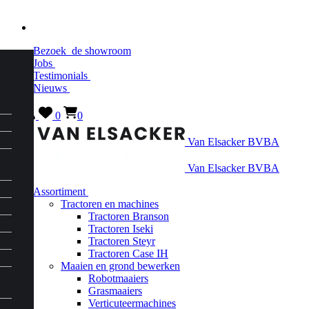
Bezoek
de showroom
Jobs
Testimonials
Nieuws
0
0
Van Elsacker BVBA
Van Elsacker BVBA
Assortiment
Tractoren en machines
Tractoren Branson
Tractoren Iseki
Tractoren Steyr
Tractoren Case IH
Maaien en grond bewerken
Robotmaaiers
Grasmaaiers
Verticuteermachines