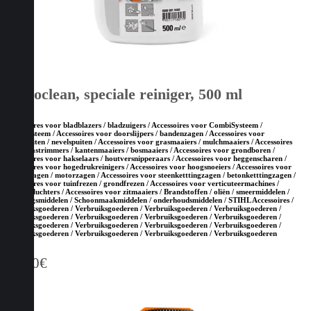
Varioclean, speciale reiniger, 500 ml
Accessoires voor bladblazers / bladzuigers / Accessoires voor CombiSysteem /
MultiSysteem / Accessoires voor doorslijpers / bandenzagen / Accessoires voor
drukspuiten / nevelspuiten / Accessoires voor grasmaaiers / mulchmaaiers / Accessoires
voor grastrimmers / kantenmaaiers / bosmaaiers / Accessoires voor grondboren /
Accessoires voor hakselaars / houtversnipperaars / Accessoires voor heggenscharen /
Accessoires voor hogedrukreinigers / Accessoires voor hoogsnoeiers / Accessoires voor
kettingzagen / motorzagen / Accessoires voor steenketttingzagen / betonketttingzagen /
Accessoires voor tuinfrezen / grondfrezen / Accessoires voor verticuteermachines /
gazonbeluchters / Accessoires voor zitmaaiers / Brandstoffen / oliën / smeermiddelen /
reinigingsmiddelen / Schoonmaakmiddelen / onderhoudsmiddelen / STIHL Accessoires /
Verbruiksgoederen / Verbruiksgoederen / Verbruiksgoederen / Verbruiksgoederen /
Verbruiksgoederen / Verbruiksgoederen / Verbruiksgoederen / Verbruiksgoederen /
Verbruiksgoederen / Verbruiksgoederen / Verbruiksgoederen / Verbruiksgoederen /
Verbruiksgoederen / Verbruiksgoederen / Verbruiksgoederen / Verbruiksgoederen
11,80
€