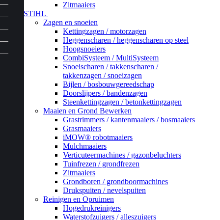
Zitmaaiers
STIHL
Zagen en snoeien
Kettingzagen / motorzagen
Heggenscharen / heggenscharen op steel
Hoogsnoeiers
CombiSysteem / MultiSysteem
Snoeischaren / takkenscharen /
takkenzagen / snoeizagen
Bijlen / bosbouwgereedschap
Doorslijpers / bandenzagen
Steenkettingzagen / betonkettingzagen
Maaien en Grond Bewerken
Grastrimmers / kantenmaaiers / bosmaaiers
Grasmaaiers
iMOW® robotmaaiers
Mulchmaaiers
Verticuteermachines / gazonbeluchters
Tuinfrezen / grondfrezen
Zitmaaiers
Grondboren / grondboormachines
Drukspuiten / nevelspuiten
Reinigen en Opruimen
Hogedrukreinigers
Waterstofzuigers / alleszuigers