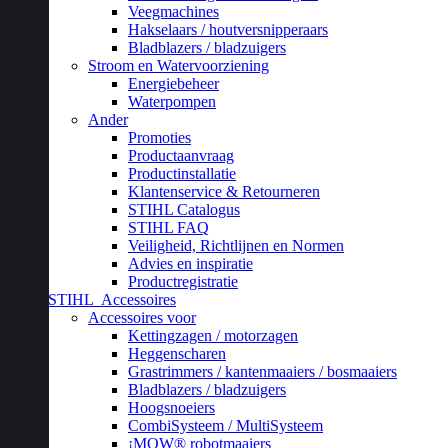
Veegmachines
Hakselaars / houtversnipperaars
Bladblazers / bladzuigers
Stroom en Watervoorziening
Energiebeheer
Waterpompen
Ander
Promoties
Productaanvraag
Productinstallatie
Klantenservice & Retourneren
STIHL Catalogus
STIHL FAQ
Veiligheid, Richtlijnen en Normen
Advies en inspiratie
Productregistratie
STIHL
Accessoires
Accessoires voor
Kettingzagen / motorzagen
Heggenscharen
Grastrimmers / kantenmaaiers / bosmaaiers
Bladblazers / bladzuigers
Hoogsnoeiers
CombiSysteem / MultiSysteem
¡MOW® robotmaaiers