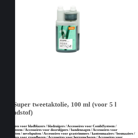
HP Super tweetaktolie, 100 ml (voor 5 l
brandstof)
Accessoires voor bladblazers / bladzuigers / Accessoires voor CombiSysteem /
MultiSysteem / Accessoires voor doorslijpers / bandenzagen / Accessoires voor
drukspuiten / nevelspuiten / Accessoires voor grastrimmers / kantenmaaiers / bosmaaiers /
Accessoires voor grondboren / Accessoires voor heggenscharen / Accessoires voor