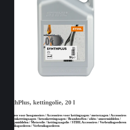
SynthPlus, kettingolie, 20 l
Accessoires voor hoogsnoeiers / Accessoires voor kettingzagen / motorzagen / Accessoires
voor steenketttingzagen / betonketttingzagen / Brandstoffen / oliën / smeermiddelen /
reinigingsmiddelen / Motorolie / kettingzaagolie / STIHL Accessoires / Verbruiksgoederen
/ Verbruiksgoederen / Verbruiksgoederen