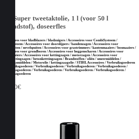
HP Super tweetaktolie, 1 l (voor 50 l
brandstof), doseerfles
Accessoires voor bladblazers / bladzuigers / Accessoires voor CombiSysteem /
MultiSysteem / Accessoires voor doorslijpers / bandenzagen / Accessoires voor
drukspuiten / nevelspuiten / Accessoires voor grastrimmers / kantenmaaiers / bosmaaiers /
Accessoires voor grondboren / Accessoires voor heggenscharen / Accessoires voor
hoogsnoeiers / Accessoires voor kettingzagen / motorzagen / Accessoires voor
steenketttingzagen / betonketttingzagen / Brandstoffen / oliën / smeermiddelen /
reinigingsmiddelen / Motorolie / kettingzaagolie / STIHL Accessoires / Verbruiksgoederen
/ Verbruiksgoederen / Verbruiksgoederen / Verbruiksgoederen / Verbruiksgoederen /
Verbruiksgoederen / Verbruiksgoederen / Verbruiksgoederen / Verbruiksgoederen /
Verbruiksgoederen
18,00
€