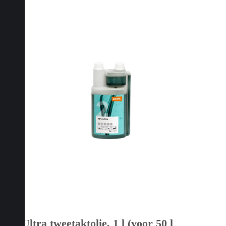
HP Ultra tweetaktolie, 1 l (voor 50 l