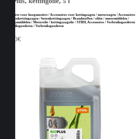
BioPlus, kettingolie, 5 l
Accessoires voor hoogsnoeiers / Accessoires voor kettingzagen / motorzagen / Accessoires
voor steenketttingzagen / betonketttingzagen / Brandstoffen / oliën / smeermiddelen /
reinigingsmiddelen / Motorolie / kettingzaagolie / STIHL Accessoires / Verbruiksgoederen
/ Verbruiksgoederen / Verbruiksgoederen
29,90
€