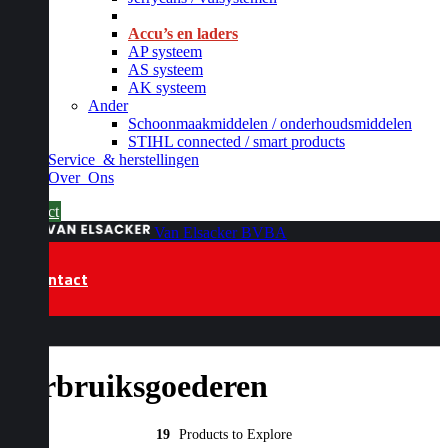
_
Accu’s en laders
AP systeem
AS systeem
AK systeem
Ander
Schoonmaakmiddelen / onderhoudsmiddelen
STIHL connected / smart products
Service
& herstellingen
Over
Ons
Contact
Van Elsacker BVBA
Contact
Verbruiksgoederen
19
Products to Explore