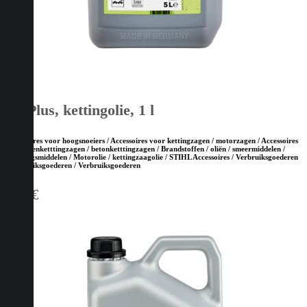
BioPlus, kettingolie, 1 l
Accessoires voor hoogsnoeiers / Accessoires voor kettingzagen / motorzagen / Accessoires
voor steenketttingzagen / betonketttingzagen / Brandstoffen / oliën / smeermiddelen /
reinigingsmiddelen / Motorolie / kettingzaagolie / STIHL Accessoires / Verbruiksgoederen
/ Verbruiksgoederen / Verbruiksgoederen
7,90
€