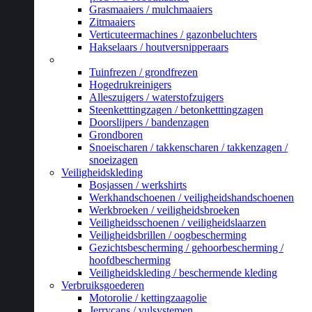
Grasmaaiers / mulchmaaiers
Zitmaaiers
Verticuteermachines / gazonbeluchters
Hakselaars / houtversnipperaars
_
Tuinfrezen / grondfrezen
Hogedrukreinigers
Alleszuigers / waterstofzuigers
Steenketttingzagen / betonketttingzagen
Doorslijpers / bandenzagen
Grondboren
Snoeischaren / takkenscharen / takkenzagen /
snoeizagen
Veiligheidskleding
Bosjassen / werkshirts
Werkhandschoenen / veiligheidshandschoenen
Werkbroeken / veiligheidsbroeken
Veiligheidsschoenen / veiligheidslaarzen
Veiligheidsbrillen / oogbescherming
Gezichtsbescherming / gehoorbescherming /
hoofdbescherming
Veiligheidskleding / beschermende kleding
Verbruiksgoederen
Motorolie / kettingzaagolie
Jerrycans / vulsystemen