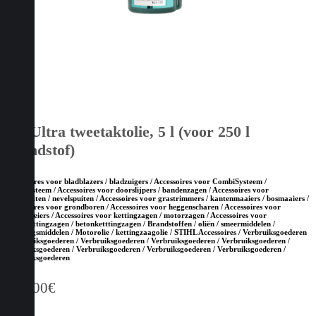
HP Ultra tweetaktolie, 5 l (voor 250 l
brandstof)
Accessoires voor bladblazers / bladzuigers / Accessoires voor CombiSysteem /
MultiSysteem / Accessoires voor doorslijpers / bandenzagen / Accessoires voor
drukspuiten / nevelspuiten / Accessoires voor grastrimmers / kantenmaaiers / bosmaaiers /
Accessoires voor grondboren / Accessoires voor heggenscharen / Accessoires voor
hoogsnoeiers / Accessoires voor kettingzagen / motorzagen / Accessoires voor
steenketttingzagen / betonketttingzagen / Brandstoffen / oliën / smeermiddelen /
reinigingsmiddelen / Motorolie / kettingzaagolie / STIHL Accessoires / Verbruiksgoederen
/ Verbruiksgoederen / Verbruiksgoederen / Verbruiksgoederen / Verbruiksgoederen /
Verbruiksgoederen / Verbruiksgoederen / Verbruiksgoederen / Verbruiksgoederen /
Verbruiksgoederen
110,00
€