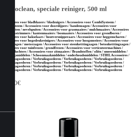
Varioclean, speciale reiniger, 500 ml
Accessoires voor bladblazers / bladzuigers / Accessoires voor CombiSysteem /
MultiSysteem / Accessoires voor doorslijpers / bandenzagen / Accessoires voor
drukspuiten / nevelspuiten / Accessoires voor grasmaaiers / mulchmaaiers / Accessoires
voor grastrimmers / kantenmaaiers / bosmaaiers / Accessoires voor grondboren /
Accessoires voor hakselaars / houtversnipperaars / Accessoires voor heggenscharen /
Accessoires voor hogedrukreinigers / Accessoires voor hoogsnoeiers / Accessoires voor
kettingzagen / motorzagen / Accessoires voor steenketttingzagen / betonketttingzagen /
Accessoires voor tuinfrezen / grondfrezen / Accessoires voor verticuteermachines /
gazonbeluchters / Accessoires voor zitmaaiers / Brandstoffen / oliën / smeermiddelen /
reinigingsmiddelen / Schoonmaakmiddelen / onderhoudsmiddelen / STIHL Accessoires /
Verbruiksgoederen / Verbruiksgoederen / Verbruiksgoederen / Verbruiksgoederen /
Verbruiksgoederen / Verbruiksgoederen / Verbruiksgoederen / Verbruiksgoederen /
Verbruiksgoederen / Verbruiksgoederen / Verbruiksgoederen / Verbruiksgoederen /
Verbruiksgoederen / Verbruiksgoederen / Verbruiksgoederen / Verbruiksgoederen
11,80
€