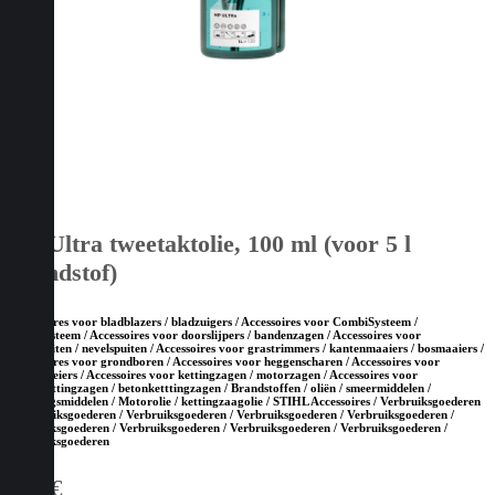
HP Ultra tweetaktolie, 100 ml (voor 5 l
brandstof)
Accessoires voor bladblazers / bladzuigers / Accessoires voor CombiSysteem /
MultiSysteem / Accessoires voor doorslijpers / bandenzagen / Accessoires voor
drukspuiten / nevelspuiten / Accessoires voor grastrimmers / kantenmaaiers / bosmaaiers /
Accessoires voor grondboren / Accessoires voor heggenscharen / Accessoires voor
hoogsnoeiers / Accessoires voor kettingzagen / motorzagen / Accessoires voor
steenketttingzagen / betonketttingzagen / Brandstoffen / oliën / smeermiddelen /
reinigingsmiddelen / Motorolie / kettingzaagolie / STIHL Accessoires / Verbruiksgoederen
/ Verbruiksgoederen / Verbruiksgoederen / Verbruiksgoederen / Verbruiksgoederen /
Verbruiksgoederen / Verbruiksgoederen / Verbruiksgoederen / Verbruiksgoederen /
Verbruiksgoederen
3,70
€