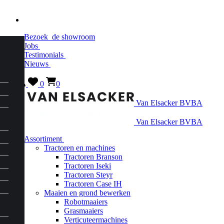
Bezoek
de showroom
Jobs
Testimonials
Nieuws
0
0
Van Elsacker BVBA
Van Elsacker BVBA
Assortiment
Tractoren en machines
Tractoren Branson
Tractoren Iseki
Tractoren Steyr
Tractoren Case IH
Maaien en grond bewerken
Robotmaaiers
Grasmaaiers
Verticuteermachines