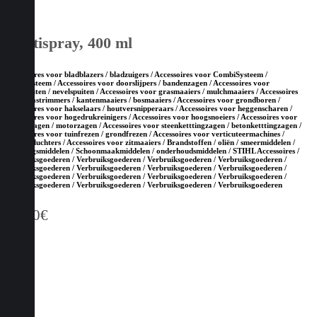
Multispray, 400 ml
Accessoires voor bladblazers / bladzuigers / Accessoires voor CombiSysteem /
MultiSysteem / Accessoires voor doorslijpers / bandenzagen / Accessoires voor
drukspuiten / nevelspuiten / Accessoires voor grasmaaiers / mulchmaaiers / Accessoires
voor grastrimmers / kantenmaaiers / bosmaaiers / Accessoires voor grondboren /
Accessoires voor hakselaars / houtversnipperaars / Accessoires voor heggenscharen /
Accessoires voor hogedrukreinigers / Accessoires voor hoogsnoeiers / Accessoires voor
kettingzagen / motorzagen / Accessoires voor steenketttingzagen / betonketttingzagen /
Accessoires voor tuinfrezen / grondfrezen / Accessoires voor verticuteermachines /
gazonbeluchters / Accessoires voor zitmaaiers / Brandstoffen / oliën / smeermiddelen /
reinigingsmiddelen / Schoonmaakmiddelen / onderhoudsmiddelen / STIHL Accessoires /
Verbruiksgoederen / Verbruiksgoederen / Verbruiksgoederen / Verbruiksgoederen /
Verbruiksgoederen / Verbruiksgoederen / Verbruiksgoederen / Verbruiksgoederen /
Verbruiksgoederen / Verbruiksgoederen / Verbruiksgoederen / Verbruiksgoederen /
Verbruiksgoederen / Verbruiksgoederen / Verbruiksgoederen / Verbruiksgoederen
11,30
€