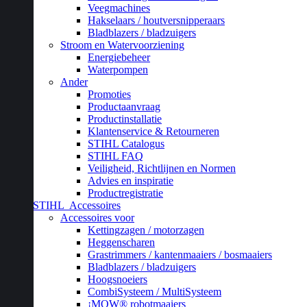
Veegmachines
Hakselaars / houtversnipperaars
Bladblazers / bladzuigers
Stroom en Watervoorziening
Energiebeheer
Waterpompen
Ander
Promoties
Productaanvraag
Productinstallatie
Klantenservice & Retourneren
STIHL Catalogus
STIHL FAQ
Veiligheid, Richtlijnen en Normen
Advies en inspiratie
Productregistratie
STIHL
Accessoires
Accessoires voor
Kettingzagen / motorzagen
Heggenscharen
Grastrimmers / kantenmaaiers / bosmaaiers
Bladblazers / bladzuigers
Hoogsnoeiers
CombiSysteem / MultiSysteem
¡MOW® robotmaaiers