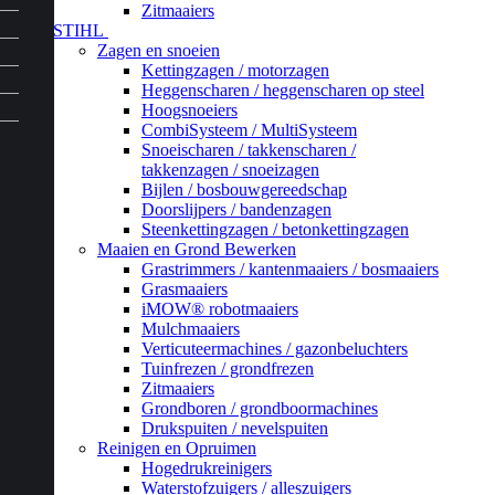
Zitmaaiers
STIHL
Zagen en snoeien
Kettingzagen / motorzagen
Heggenscharen / heggenscharen op steel
Hoogsnoeiers
CombiSysteem / MultiSysteem
Snoeischaren / takkenscharen /
takkenzagen / snoeizagen
Bijlen / bosbouwgereedschap
Doorslijpers / bandenzagen
Steenkettingzagen / betonkettingzagen
Maaien en Grond Bewerken
Grastrimmers / kantenmaaiers / bosmaaiers
Grasmaaiers
iMOW® robotmaaiers
Mulchmaaiers
Verticuteermachines / gazonbeluchters
Tuinfrezen / grondfrezen
Zitmaaiers
Grondboren / grondboormachines
Drukspuiten / nevelspuiten
Reinigen en Opruimen
Hogedrukreinigers
Waterstofzuigers / alleszuigers